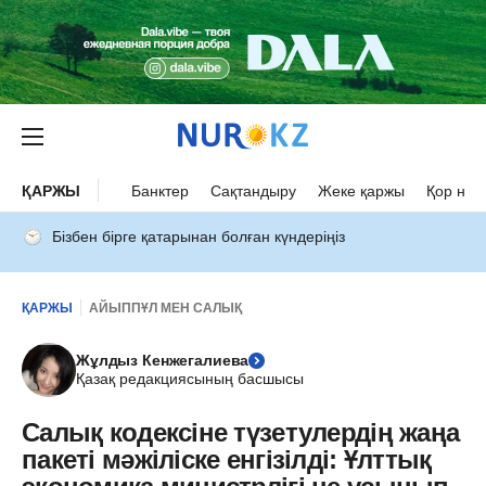
ҚАРЖЫ
Банктер
Сақтандыру
Жеке қаржы
Қор нар
Бізбен бірге қатарынан болған күндеріңіз
ҚАРЖЫ
АЙЫППҰЛ МЕН САЛЫҚ
Жұлдыз Кенжегалиева
Қазақ редакциясының басшысы
Салық кодексіне түзетулердің жаңа
пакеті мәжіліске енгізілді: Ұлттық