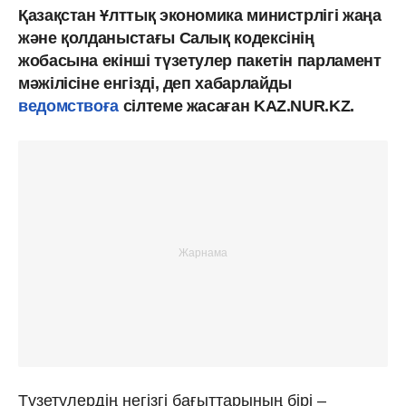
Қазақстан Ұлттық экономика министрлігі жаңа
және қолданыстағы Салық кодексінің
жобасына екінші түзетулер пакетін парламент
мәжілісіне енгізді, деп хабарлайды
ведомствоға
сілтеме жасаған KAZ.NUR.KZ.
Түзетулердің негізгі бағыттарының бірі –