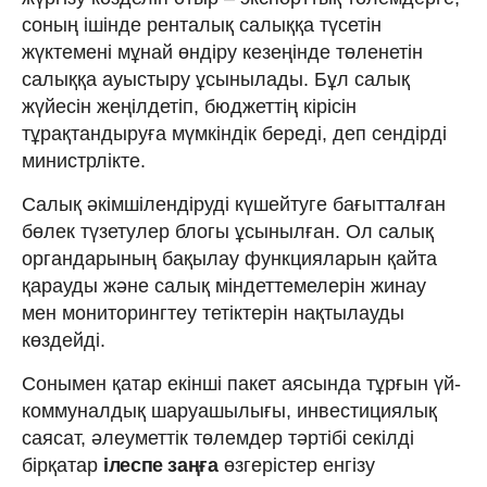
соның ішінде ренталық салыққа түсетін
жүктемені мұнай өндіру кезеңінде төленетін
салыққа ауыстыру ұсынылады. Бұл салық
жүйесін жеңілдетіп, бюджеттің кірісін
тұрақтандыруға мүмкіндік береді, деп сендірді
министрлікте.
Салық әкімшілендіруді күшейтуге бағытталған
бөлек түзетулер блогы ұсынылған. Ол салық
органдарының бақылау функцияларын қайта
қарауды және салық міндеттемелерін жинау
мен мониторингтеу тетіктерін нақтылауды
көздейді.
Сонымен қатар екінші пакет аясында тұрғын үй-
коммуналдық шаруашылығы, инвестициялық
саясат, әлеуметтік төлемдер тәртібі секілді
бірқатар
ілеспе заңға
өзгерістер енгізу