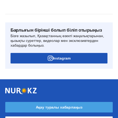
Барлығын бірінші болып біліп отырыңыз
Бізге жазылып, Қазақстанның өзекті жаңалықтарынан,
қызықты суреттер, видеолар мен эксклюзивтерден
хабардар болыңыз.
Instagram
Ақау туралы хабарлаңыз