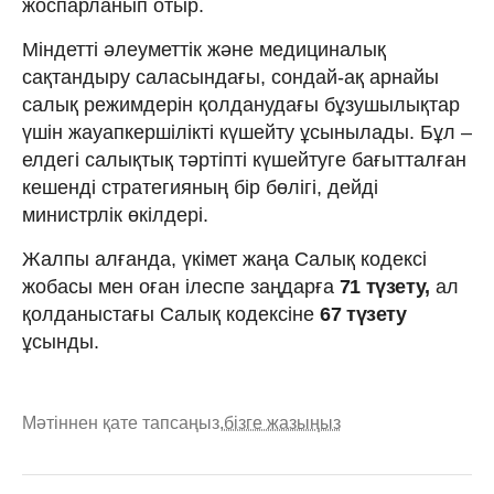
жоспарланып отыр.
Міндетті әлеуметтік және медициналық
сақтандыру саласындағы, сондай-ақ арнайы
салық режимдерін қолданудағы бұзушылықтар
үшін жауапкершілікті күшейту ұсынылады. Бұл –
елдегі салықтық тәртіпті күшейтуге бағытталған
кешенді стратегияның бір бөлігі, дейді
министрлік өкілдері.
Жалпы алғанда, үкімет жаңа Салық кодексі
жобасы мен оған ілеспе заңдарға
71 түзету,
ал
қолданыстағы Салық кодексіне
67 түзету
ұсынды.
Мәтіннен қате тапсаңыз,
бізге жазыңыз