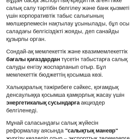
Бұдан басқа экспорттық-кредиттік агенттікке
салық салу тәртібін белгілеу және банк қызметі
үшін корпоративтік табыс салығының
мөлшерлемесін нақтылау ұсынылады, бұл осы
саладағы белгісіздікті жояды, деп санайды
құзырлы орган.
Сондай-ақ мемлекеттік және квазимемлекеттік
бағалы қағаздардан
түсетін табыстарға салық
салуды енгізу жоспарланып отыр. Бұл
мемлекеттік бюджеттің қосымша көзі.
Халықаралық тәжірибеге сәйкес, қоғамдық
денсаулыққа қосымша қамқорлық жасау үшін
энергетикалық сусындарға
акциздер
белгіленеді.
Мұнай саласындағы салық жүйесін
реформалау аясында
"салықтық маневр"
жүргізу көзделіп отыр – экспорттық төлемдерге,