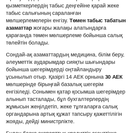
қызметкерлердің табыс деңгейіне қарай жеке
табыс салығының сараланған
мөлшерлемелерін енгізу.
Төмен табыс табатын
азаматтар
жоғары жалақы алатындарға
қарағанда төмен мөлшерлеме бойынша салық
төлейтін болады.
Сондай-ақ азаматтардың медицина, білім беру,
әлеуметтік аударымдар сияқты шығындары
бойынша шегерімдерді оңтайландыру
ұсынылып отыр. Қазіргі 14 АЕК орнына
30 АЕК
мөлшерінде бірыңғай базалық шегерім
енгізіледі. Сонымен қатар қосымша шегерімдер
алынып тасталады, бұл бухгалтерлердің
жұмысын жеңілдетіп, жеке тұлғаларға салық
органдарына артық құжат тапсыру қажеттілігін
жояды, дейді министрлікте.