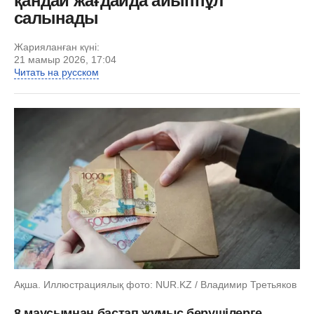
қандай жағдайда айыппұл
салынады
Жарияланған күні:
21 мамыр 2026, 17:04
Читать на русском
Ақша. Иллюстрациялық фото: NUR.KZ / Владимир Третьяков
8 маусымнан бастап жұмыс берушілерге