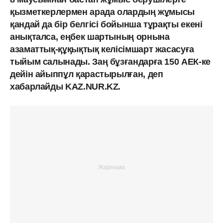
қызметкерлермен арада олардың жұмысы
қандай да бір белгісі бойынша тұрақты екені
анықталса, еңбек шартының орнына
азаматтық-құқықтық келісімшарт жасасуға
тыйым салынады. Заң бұзғандарға 150 АЕК-ке
дейін айыппұл қарастырылған, деп
хабарлайды KAZ.NUR.KZ.