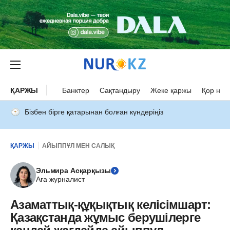
ҚАРЖЫ
Банктер
Сақтандыру
Жеке қаржы
Қор нар
Бізбен бірге қатарынан болған күндеріңіз
ҚАРЖЫ
АЙЫППҰЛ МЕН САЛЫҚ
Эльмира Асқарқызы
Аға журналист
Азаматтық-құқықтық келісімшарт:
Қазақстанда жұмыс берушілерге