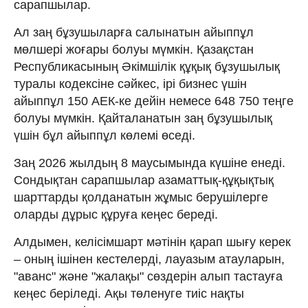
сарапшылар.
Ал заң бұзушыларға салынатын айыппұл
мөлшері жоғары болуы мүмкін. Қазақстан
Республикасының Әкімшілік құқық бұзушылық
туралы кодексіне сәйкес, ірі бизнес үшін
айыппұл 150 АЕК-ке дейін немесе 648 750 теңге
болуы мүмкін. Қайталанатын заң бұзушылық
үшін бұл айыппұл көлемі өседі.
Заң 2026 жылдың 8 маусымында күшіне енеді.
Сондықтан сарапшылар азаматтық-құқықтық
шарттарды қолданатын жұмыс берушілерге
оларды дұрыс құруға кеңес береді.
Алдымен, келісімшарт мәтінін қарап шығу керек
– оның ішінен кестелерді, лауазым атауларын,
"аванс" және "жалақы" сөздерін алып тастауға
кеңес беріледі. Ақы төленуге тиіс нақты