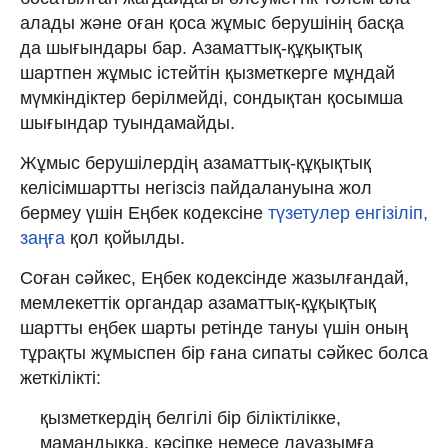
алады және оған қоса жұмыс берушінің басқа
да шығындары бар. Азаматтық-құқықтық
шартпен жұмыс істейтін қызметкерге мұндай
мүмкіндіктер берілмейді, сондықтан қосымша
шығындар туындамайды.
Жұмыс берушілердің азаматтық-құқықтық
келісімшартты негізсіз пайдалануына жол
бермеу үшін Еңбек кодексіне
түзетулер енгізіліп,
заңға
қол қойылды.
Соған сәйкес, Еңбек кодексінде жазылғандай,
мемлекеттік органдар азаматтық-құқықтық
шартты еңбек шарты ретінде тануы үшін оның
тұрақты жұмыспен бір ғана сипаты сәйкес болса
жеткілікті:
қызметкердің белгілі бір біліктілікке,
мамандыққа, кәсіпке немесе лауазымға