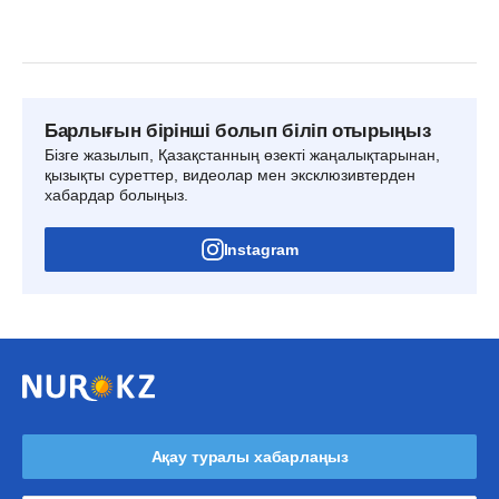
Барлығын бірінші болып біліп отырыңыз
Бізге жазылып, Қазақстанның өзекті жаңалықтарынан,
қызықты суреттер, видеолар мен эксклюзивтерден
хабардар болыңыз.
Instagram
Ақау туралы хабарлаңыз