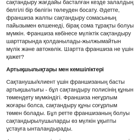
сақтандыру жағдайы басталған кезде залалдың
белгілі бір бөлігін төлеуден босату. Әдетте,
франшиза жалпы сақтандыру сомасының
пайызымен өлшенеді, бірақ сома тұрақты болуы
мүмкін. Франшиза көбінесе мүліктік сақтандыру
шарттарында қолданылады-жылжымайтын
мүлік және автокөлік. Шартта франшиза не үшін
қажет?
Артықшылықтары мен кемшіліктері
Сақтанушы/клиент үшін франшизаның басты
артықшылығы - бұл сақтандыру полисінің құнын
төмендету мүмкіндігі. Франшиза неғұрлым
жоғары болса, сақтандыру құны соғұрлым
төмен болады. Бұл ретте франшизаның болуы
сақтандырылушыларды өз мүлкін ұқыпты
ұстауға ынталандырады.