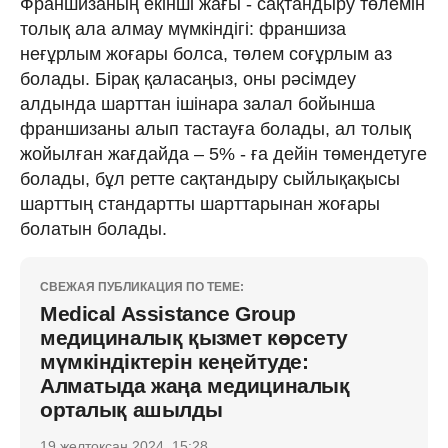
Франшизаның екінші жағы - сақтандыру төлемін
толық ала алмау мүмкіндігі: франшиза
неғұрлым жоғары болса, төлем соғұрлым аз
болады. Бірақ қаласаңыз, оны рәсімдеу
алдында шарттан ішінара залал бойынша
франшизаны алып тастауға болады, ал толық
жойылған жағдайда – 5% - ға дейін төмендетуге
болады, бұл ретте сақтандыру сыйлықақысы
шарттың стандартты шарттарынан жоғары
болатын болады.
СВЕЖАЯ ПУБЛИКАЦИЯ ПО ТЕМЕ:
Medical Assistance Group
медициналық қызмет көрсету
мүмкіндіктерін кеңейтуде:
Алматыда жаңа медициналық
орталық ашылды
19 желтоқсан 2024, 15:28