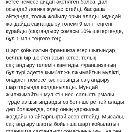
кетсе немесе айдап әкетілген болса, дәл
осындай логика жұмыс істейді, басқаша
айтқанда, толық жойылу орын алады. Мұндай
жағдайда сақтандыру төлемі 9 млн теңгені
құрайды (сақтандыру сомасы 10% шегергенде,
бұл 1 млн теңгеге тең).
Шарт қойылатын франшиза егер шығындар
белгілі бір шектен асып кетсе, толық
сақтандыру төлемін қамтиды. Франшизаның
бұл түрі әдетте қымбат жылжымайтын мүлікті,
өндірісті немесе кәсіпорынды сақтандыру
шарттарында қолданылады. Мұндай
жылжымайтын мүліктің иесі салыстырмалы
түрде аз шығындарды өз бетінше реттей алады
деп болжануда, олар оның қаржылық
жағдайына айтарлықтай әсер етпейді. Мысалы,
сақтандыру шарты бойынша шарт қойылатын
франшиза сақтандыру сомасының 5% - на тең.