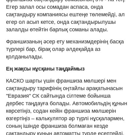
Егер залал осы сомадан аспаса, онда
сақтандыру компаниясы ештеңе төлемейді, ал
егер ол асып кетсе, онда сақтандырылушы
залалды өтейтін барлық соманы алады.
Франшизаның әсер ету механизмдерінің басқа
түрлері бар, бірақ олар әлдеқайда аз
қолданылады.
Ең жақсы нұсқаны таңдаймыз
КАСКО шарты үшін франшиза мөлшері мен
сақтандыру тарифінің оңтайлы арақатынасын
"Евразия" СК сайтында сілтеме бойынша
дербес таңдауға болады. Автомобильдің құнын
көрсетіңіз, содан кейін франшиза мөлшерін
өзгертіңіз – калькулятор әр түрлі нұсқалармен,
соның ішінде франшиза болмаған кезде
сақтандыру құнын автоматты түрде есептейді.