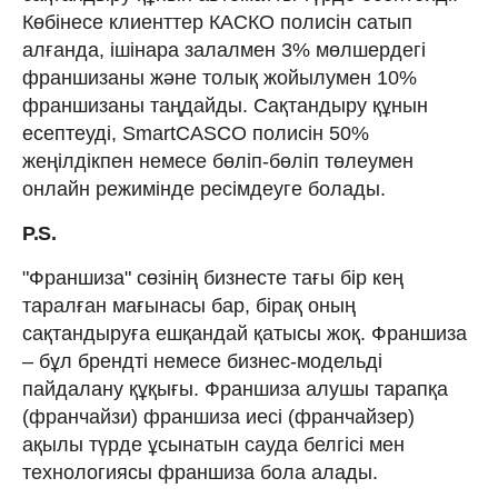
Көбінесе клиенттер КАСКО полисін сатып
алғанда, ішінара залалмен 3% мөлшердегі
франшизаны және толық жойылумен 10%
франшизаны таңдайды. Сақтандыру құнын
есептеуді, SmartCASCO полисін 50%
жеңілдікпен немесе бөліп-бөліп төлеумен
онлайн режимінде ресімдеуге болады.
P.S.
"Франшиза" сөзінің бизнесте тағы бір кең
таралған мағынасы бар, бірақ оның
сақтандыруға ешқандай қатысы жоқ. Франшиза
– бұл брендті немесе бизнес-модельді
пайдалану құқығы. Франшиза алушы тарапқа
(франчайзи) франшиза иесі (франчайзер)
ақылы түрде ұсынатын сауда белгісі мен
технологиясы франшиза бола алады.