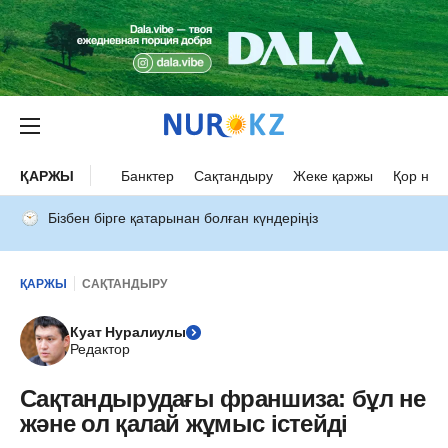
ҚАРЖЫ
Банктер
Сақтандыру
Жеке қаржы
Қор нар
Бізбен бірге қатарынан болған күндеріңіз
ҚАРЖЫ
САҚТАНДЫРУ
Куат Нуралиулы
Редактор
Сақтандырудағы франшиза: бұл не
және ол қалай жұмыс істейді