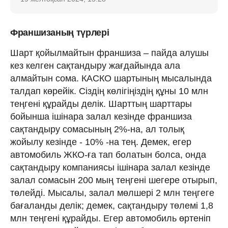
Франшизаның түрлері
Шарт қойылмайтын франшиза – пайда алушы
кез келген сақтандыру жағдайында ала
алмайтын сома. КАСКО шартының мысалында
талдап көрейік. Сіздің көлігіңіздің құны 10 млн
теңгені құрайды делік. Шарттың шарттары
бойынша ішінара залал кезінде франшиза
сақтандыру сомасының 2%-на, ал толық
жойылу кезінде - 10% -на тең. Демек, егер
автомобиль ЖКО-ға тап болатын болса, онда
сақтандыру компаниясы ішінара залал кезінде
залал сомасын 200 мың теңгені шегере отырып,
төлейді. Мысалы, залал мөлшері 2 млн теңгеге
бағаланды делік; демек, сақтандыру төлемі 1,8
млн теңгені құрайды. Егер автомобиль өртеніп