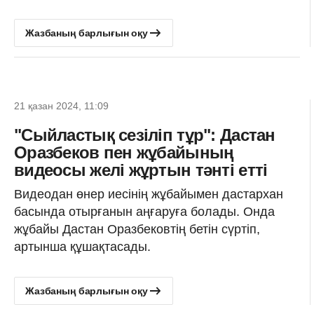
Жазбаның барлығын оқу
21 қазан 2024, 11:09
"Сыйластық сезіліп тұр": Дастан
Оразбеков пен жұбайының
видеосы желі жұртын тәнті етті
Видеодан өнер иесінің жұбайымен дастархан
басында отырғанын аңғаруға болады. Онда
жұбайы Дастан Оразбековтің бетін сүртіп,
артынша құшақтасады.
Жазбаның барлығын оқу