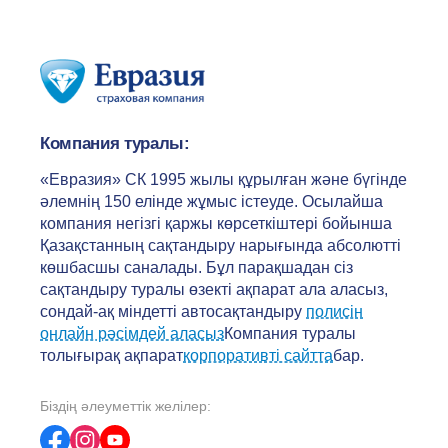
Компания туралы:
«Евразия» СК 1995 жылы құрылған және бүгінде
әлемнің 150 елінде жұмыс істеуде. Осылайша
компания негізгі қаржы көрсеткіштері бойынша
Қазақстанның сақтандыру нарығында абсолютті
көшбасшы саналады. Бұл парақшадан сіз
сақтандыру туралы өзекті ақпарат ала аласыз,
сондай-ақ міндетті автосақтандыру
полисін
онлайн рәсімдей аласыз
Компания туралы
толығырақ ақпарат
корпоративті сайтта
бар.
Біздің әлеуметтік желілер: