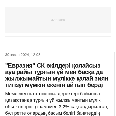
30 қазан 2024, 12:08
"Евразия" СК өкілдері қолайсыз
ауа райы тұрғын үй мен басқа да
жылжымайтын мүлікке қалай зиян
тигізуі мүмкін екенін айтып берді
Мемлекеттік статистика деректері бойынша
Қазақстанда тұрғын үй жылжымайтын мүлік
объектілерінің шамамен 3,2% сақтандырылған,
бұл ретте олардың басым бөлігі банктердің