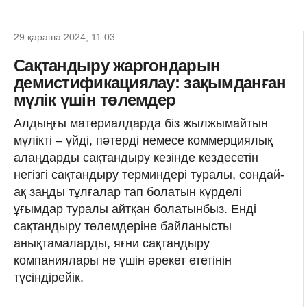
29 қараша 2024, 11:03
Сақтандыру жаргондарын
демистификациялау: зақымданған
мүлік үшін төлемдер
Алдыңғы материалдарда біз жылжымайтын
мүлікті – үйді, пәтерді немесе коммерциялық
алаңдарды сақтандыру кезінде кездесетін
негізгі сақтандыру терминдері туралы, сондай-
ақ заңды тұлғалар тап болатын күрделі
ұғымдар туралы айтқан болатынбыз. Енді
сақтандыру төлемдеріне байланысты
анықтамаларды, яғни сақтандыру
компаниялары не үшін әрекет ететінін
түсіндірейік.