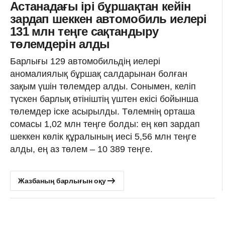
Астанадағы ірі бұршақтан кейін
зардап шеккен автомобиль иелері
131 млн теңге сақтандыру
төлемдерін алды
Барлығы 129 автомобильдің иелері
аномалиялық бұршақ салдарынан болған
зақым үшін төлемдер алды. Сонымен, келіп
түскен барлық өтініштің үштен екісі бойынша
төлемдер іске асырылды. Төлемнің орташа
сомасы 1,02 млн теңге болды: ең көп зардап
шеккен көлік құралының иесі 5,56 млн теңге
алды, ең аз төлем – 10 389 теңге.
Жазбаның барлығын оқу