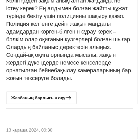
Көлігіңізден зақым анықталған жағдайда не
істеу керек? Ең алдымен болған жайтты құжат
түрінде бекіту үшін полицияны шақыру қажет.
Полиция келгенге дейін жақын маңдағы
адамдардан көрген-білгенін сұрау керек –
бәлкім олар оқиғаның куәгерлері болған шығар.
Олардың байланыс деректерін алыңыз.
Сондай-ақ оқиға орнында мысалы, жақын
жердегі дүкендерде немесе кеңселерде
орнатылған бейнебақылау камераларының бар-
жоғын тексеруге болады.
Жазбаның барлығын оқу
13 қараша 2024, 09:30