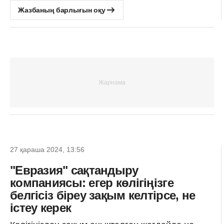
Жазбаның барлығын оқу
27 қараша 2024, 13:56
"Евразия" сақтандыру
компаниясы: егер көлігіңізге
белгісіз біреу зақым келтірсе, не
істеу керек