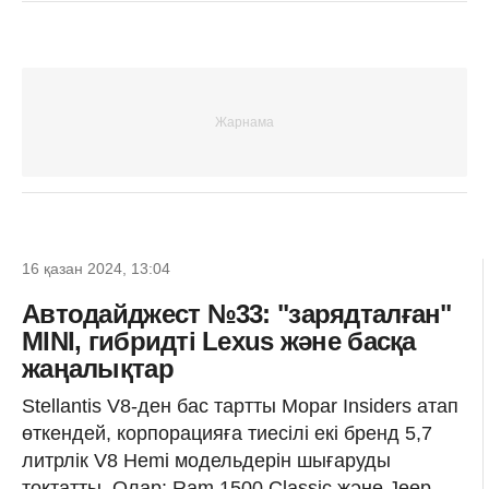
16 қазан 2024, 13:04
Автодайджест №33: "зарядталған"
MINI, гибридті Lexus және басқа
жаңалықтар
Stellantis V8-ден бас тартты Mopar Insiders атап
өткендей, корпорацияға тиесілі екі бренд 5,7
литрлік V8 Hemi модельдерін шығаруды
тоқтатты. Олар: Ram 1500 Classic және Jeep