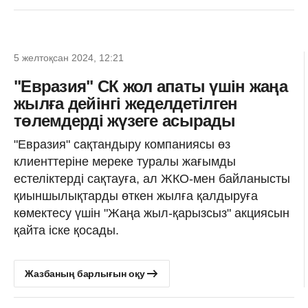
5 желтоқсан 2024, 12:21
"Евразия" СК жол апаты үшін жаңа
жылға дейінгі жеделдетілген
төлемдерді жүзеге асырады
"Евразия" сақтандыру компаниясы өз
клиенттеріне мереке туралы жағымды
естеліктерді сақтауға, ал ЖКО-мен байланысты
қиыншылықтарды өткен жылға қалдыруға
көмектесу үшін "Жаңа жыл-қарызсыз" акциясын
қайта іске қосады.
Жазбаның барлығын оқу