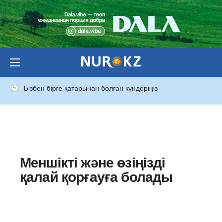
Бізбен бірге қатарынан болған күндеріңіз
Сақтандыруға қатысты
мәліметтер
Меншікті және өзіңізді
қалай қорғауға болады
Жарияланған күні:
24 қаңтар 2024, 16:27
Соңғы жаңарту:
19 желтоқсан 2024, 15:28