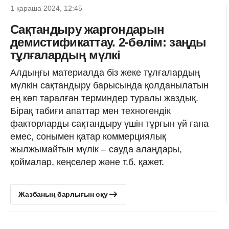
1 қараша 2024, 12:45
Сақтандыру жаргондарын
демистификаттау. 2-бөлім: заңды
тұлғалардың мүлкі
Алдыңғы материалда біз жеке тұлғалардың
мүлкін сақтандыру барысында қолданылатын
ең көп таралған терминдер туралы жаздық.
Бірақ табиғи апаттар мен техногендік
факторларды сақтандыру үшін тұрғын үй ғана
емес, сонымен қатар коммерциялық
жылжымайтын мүлік – сауда алаңдары,
қоймалар, кеңселер және т.б. қажет.
Жазбаның барлығын оқу