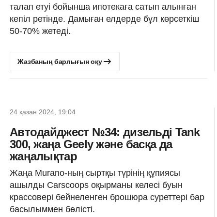
талап етуі бойынша ипотекаға сатып алынған
кепіл ретінде. Дамыған елдерде бұл көрсеткіш
50-70% жетеді.
Жазбаның барлығын оқу
24 қазан 2024, 19:04
Автодайджест №34: дизельді Tank
300, жаңа Geely және басқа да
жаңалықтар
Жаңа Murano-ның сыртқы түрінің құпиясы
ашылды Carscoops оқырманы келесі буын
крассовері бейнеленген брошюра суреттері бар
басылыммен бөлісті.