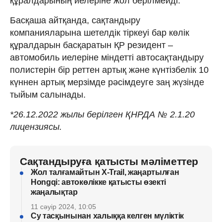
құралдарының иелеріне жол берілмейді.
Басқаша айтқанда, сақтандыру
компанияларына шетелдік тіркеуі бар көлік
құралдарын басқаратын ҚР резидент –
автомобиль иелеріне міндетті автосақтандыру
полистерін бір реттен артық және күнтізбелік 10
күннен артық мерзімде рәсімдеуге заң жүзінде
тыйым салынады.
*26.12.2022 жылы берілген ҚНРДА № 2.1.20
лицензиясы.
Сақтандыруға қатысты мәліметтер
Жол талғамайтын X-Trail, жаңартылған
Hongqi: автокөлікке қатысты өзекті
жаңалықтар
11 сәуір 2024, 10:05
Су тасқынынан халыққа келген мүліктік