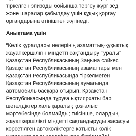
тіркелген эпизоды бойынша тергеу жүргізеді
және шаралар қабылдау үшін құқық қорғау
органдарына өтінішпен жүгінеді.
Анықтама үшін
"Көлік құралдары иелерінің азаматтық-құқықтық
жауапкершілігін міндетті сақтандыру туралы"
Қазақстан Республикасының Заңына сәйкес
Қазақстан Республикасының азаматтары мен
Қазақстан Республикасында тіркелмеген
Қазақстан Республикасының аумағында
автомобиль басқара отырып, Қазақстан
Республикасында тұруға ықтиярхаты бар
шетелдіктер халықаралық қозғалыс
мәртебесінде болмайды; тиісінше, олардың
жауапкершілікті міндетті сақтандыруды жасасуы
көрсетілген автокөліктерге қатысты көлік