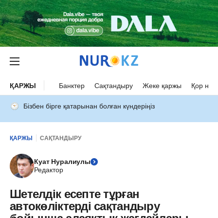
ҚАРЖЫ
Банктер
Сақтандыру
Жеке қаржы
Қор нар
Бізбен бірге қатарынан болған күндеріңіз
ҚАРЖЫ
САҚТАНДЫРУ
Куат Нуралиулы
Редактор
Шетелдік есепте тұрған
автокөліктерді сақтандыру