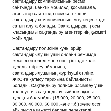
сақтандыру компаниясының ресми
сайтында, банктік мобильді қосымшада,
агрегатор сайтында немесе тікелей
сақтандыру компаниясының сату кеңсесінде
сатып алуға болады. Сақтандырудың осы
класындағы сақтандыру агенттерінің қызметі
жойылды.
Сақтандыру полисінің құны әрбір
сақтандырылушы үшін онлайн-режимде
жеке есептеледі және оның ішінде көлік
құралын тіркеу аймағына,
сақтандырылушының жүргізуші өтіліне,
ЖКО-ға қатысу тарихына байланысты
болады. Сақтандыру полисін рәсімдеу үшін
төленуі тиіс сақтандыру сыйлық ақысы
тұрақты болмайды (15 000, 20 000, 25 000,
30 000, 40 000, 60 000 және т.б.) және есеп
айырысуға қажетті барлық деректерді