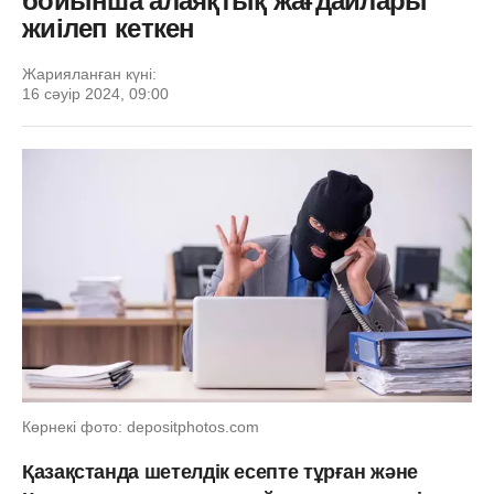
бойынша алаяқтық жағдайлары
жиілеп кеткен
Жарияланған күні:
16 сәуір 2024, 09:00
Көрнекі фото: depositphotos.com
Қазақстанда шетелдік есепте тұрған және