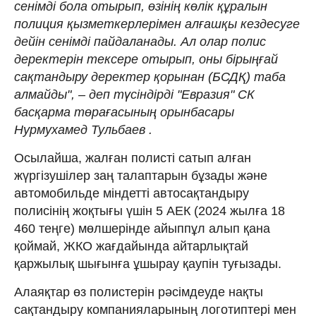
сенімді бола отырып, өзінің көлік құралын
полиция қызметкерлерімен алғашқы кездесуге
дейін сенімді пайдаланады. Ал олар полис
деректерін тексере отырып, оны бірыңғай
сақтандыру деректер қорынан (БСДҚ) таба
алмайды", – деп түсіндірді "Евразия" СК
басқарма төрағасының орынбасары
Нурмухамед Тульбаев .
Осылайша, жалған полисті сатып алған
жүргізушілер заң талаптарын бұзады және
автомобильде міндетті автосақтандыру
полисінің жоқтығы үшін 5 АЕК (2024 жылға 18
460 теңге) мөлшерінде айыппұл алып қана
қоймай, ЖКО жағдайында айтарлықтай
қаржылық шығынға ұшырау қаупін туғызады.
Алаяқтар өз полистерін рәсімдеуде нақты
сақтандыру компанияларының логотиптері мен