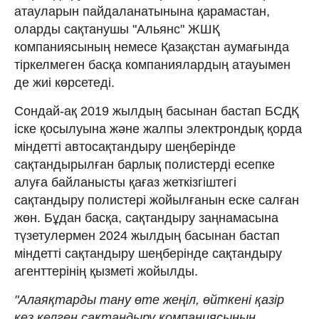
атауларын пайдаланатынына қарамастан,
оларды сақтанушы "Альянс" ЖШҚ
компаниясының немесе Қазақстан аумағында
тіркелмеген басқа компаниялардың атауымен
де жиі көрсетеді.
Сондай-ақ 2019 жылдың басынан бастап БСДҚ
іске қосылуына және жалпы электрондық қорда
міндетті автосақтандыру шеңберінде
сақтандырылған барлық полистерді есепке
алуға байланысты қағаз жеткізгіштегі
сақтандыру полистері жойылғанын еске салған
жөн. Бұдан басқа, сақтандыру заңнамасына
түзетулермен 2024 жылдың басынан бастап
міндетті сақтандыру шеңберінде сақтандыру
агенттерінің қызметі жойылды.
"Алаяқтарды тану өте жеңіл, өйткені қазір
кез келген сақтандыру компаниясының