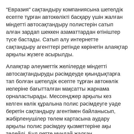
"Евразия" сақтандыру компаниясына шетелдік
есепте тұрған автокөлікті басқару үшін жалған
міндетті автосақтандыру полистерін сатып
алған зардап шеккен азаматтардан өтініштер
түсе бастады. Сатып алу интернетте
сақтандыру агенттері ретінде көрінетін алаяқтар
арқылы жүзеге асырылды.
Алаяқтар әлеуметтік желілерде міндетті
автосақтандыруды рәсімдеуде қиындықтарға
тап болған шетелдік есепте тұрған автокөлік
иелеріне бағытталған мақсатты жарнама
орналастырады. Мессенджер арқылы кез
келген көлік құралына полис рәсімдеуге уәде
беретін сақтандыру агентімен байланысып,
жәбірленушілер төлем картасына аудару
арқылы полис рәсімдеу қызметтеріне ақы
төлейді. Бұл ретте мұндай жалған