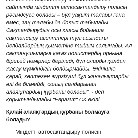
сайтында міндетті автосақтандыру полисін
рәсімдеуге болады – бұл уақыт талабы ғана
емес, заң талабы да болып табылады.
Сақтандырудың осы класы бойынша
сақтандыру агенттері тұлғасындағы
делдалдардың қызметіне тыйым салынады. Ал
сақтанушыларға қағаз полистердің орнына
бірегей нөмірлер беріледі, бұл оларды қолдан
жасау мүмкіндігін болдырмайды. Өкінішке
қарай, көптеген жүргізуші бұл жаңалықтарды
әлі де білмейді, соның салдарынан
алаяқтардың құрбаны болады", - деп
қорытындылады "Евразия" СК өкілі.
Қалай алаяқтардың құрбаны болмауға
болады?
Міндетті автосақтандыру полисін