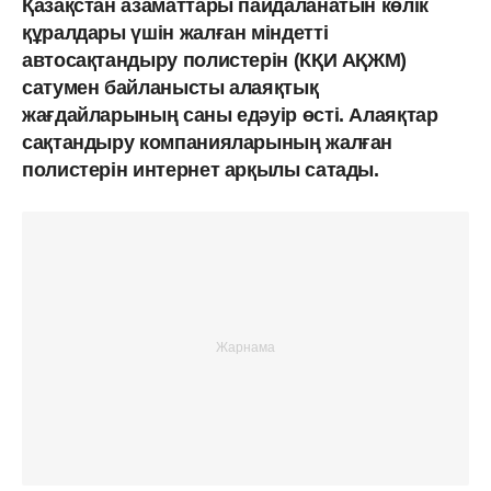
Қазақстан азаматтары пайдаланатын көлік
құралдары үшін жалған міндетті
автосақтандыру полистерін (КҚИ АҚЖМ)
сатумен байланысты алаяқтық
жағдайларының саны едәуір өсті. Алаяқтар
сақтандыру компанияларының жалған
полистерін интернет арқылы сатады.