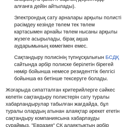
алғанға дейін айтылады).
Электрондық сату арналары арқылы полисті
рәсімдеу кезінде төлем тек төлем
картасымен арнайы төлем нысаны арқылы
жүзеге асырылады, бірақ ақша
аударымының көмегімен емес.
Сақтандыру полисінің түпнұсқалығын
БСДҚ
сайтында әрбір полиске берілетін бірегей
нөмір бойынша немесе резиденттік белгісі
бойынша өз бетінше тексеруге болады.
Жоғарыда сипатталған критерийлерге сәйкес
келетін сақтандыру полистерін сату туралы
хабарландырулар табылған жағдайда, бұл
туралы олардың атынан алаяқтар әрекет ететін
сақтандыру компаниясына хабарлауды
сұраймыз. "Евразия" СК алаяқтықтың әрбір