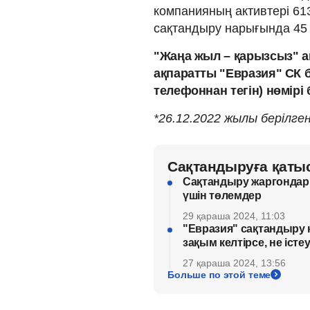
компанияның активтері 61
сақтандыру нарығында 45 
"Жаңа жыл – қарызсыз" 
ақпаратты "Евразия" СК 
телефоннан тегін) нөмірі
*26.12.2022 жылы берілге
Сақтандыруға қаты
Сақтандыру жаргондар
үшін төлемдер
29 қараша 2024, 11:03
"Евразия" сақтандыру ко
зақым келтірсе, не істе
27 қараша 2024, 13:56
Больше по этой теме