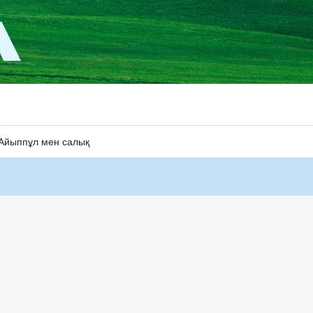
Айыппұл мен салық