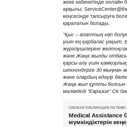
жеке кабинетінде онлайн 
арқылы: ServiceCenter@th
кеңсесінде тапсыруға бол
қаралатын болады.
"Қыс – апаттың көп бол
үшін ең қарбалас уақыт. Б
жүргізушілеріне желтоқса
және Жаңа жылды отбасы
қарсы алу үшін қамқорлы
шеккендерге 30 мыңнан 
және олардың едәуір бөлі
Жаңа жыл құтты болсын ж
мәлімдеді "Евразия" СК ба
СВЕЖАЯ ПУБЛИКАЦИЯ ПО ТЕМЕ:
Medical Assistance
мүмкіндіктерін кең