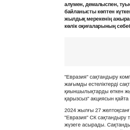
алумен, демалыспен, ту
байланысты көптен күтке
жылдық мерекенің ажырам
көлік оқиғаларының себе
"Евразия" сақтандыру ком
жағымды естеліктерді сақ
қиыншылықтарды өткен жы
қарызсыз" акциясын қайта 
2024 жылғы 27 желтоқсанғ
"Евразия" СК сақтандыру 
жүзеге асырады. Сақтандыр