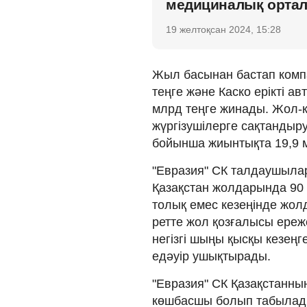
медициналық орта
19 желтоқсан 2024, 15:28
Жыл басынан бастап компа
теңге және Каско ерікті 
млрд теңге жинады. Жол-к
жүргізушілерге сақтандыр
бойынша жиынтықта 19,9 м
"Евразия" СК талдаушыла
Қазақстан жолдарында 90
толық емес кезеңінде жол
ретте жол қозғалысы ереж
негізгі шыңы қысқы кезеңг
едәуір ушықтырады.
"Евразия" СК Қазақстанн
көшбасшы болып табылады.