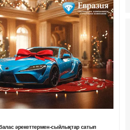
балас әрекеттермен-сыйлықтар сатып