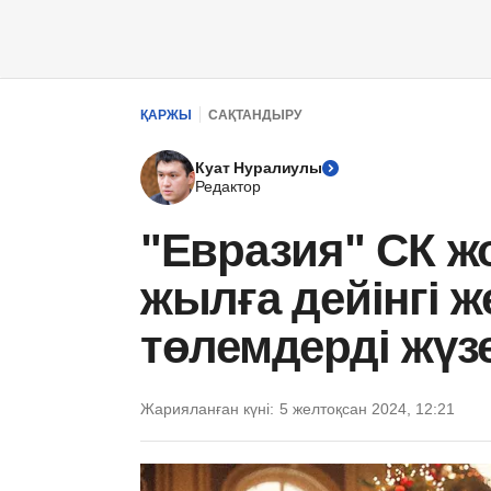
ҚАРЖЫ
САҚТАНДЫРУ
Куат Нуралиулы
Редактор
"Евразия" СК ж
жылға дейінгі ж
төлемдерді жүз
Жарияланған күні:
5 желтоқсан 2024, 12:21