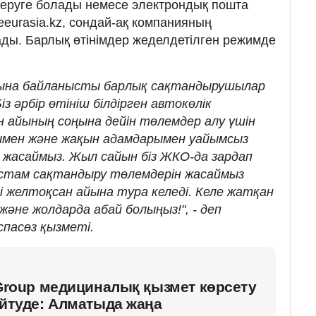
беруге болады немесе электрондық пошта
eeurasia.kz, сондай-ақ компанияның
ады. Барлық өтінімдер жеделдетілген режимде
уына байланысты барлық сақтандырушылар
із әрбір өтініш білдірген автокөлік
н айының соңына дейін төлемдер алу үшін
мен және жақын адамдарымен уайымсыз
қ жасаймыз. Жыл сайын біз ЖКО-да зардап
астам сақтандыру төлемдерін жасаймыз
гі желтоқсан айына тура келеді. Келе жатқан
әне жолдарда абай болыңыз!", - деп
спасөз қызметі.
 Group медициналық қызмет көрсету
ейтуде: Алматыда жаңа