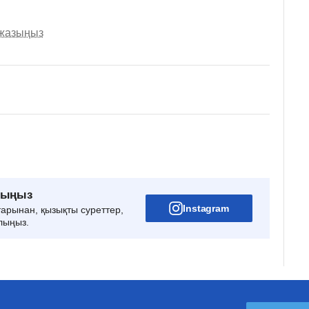
 жазыңыз
рыңыз
Instagram
тарынан, қызықты суреттер,
лыңыз.