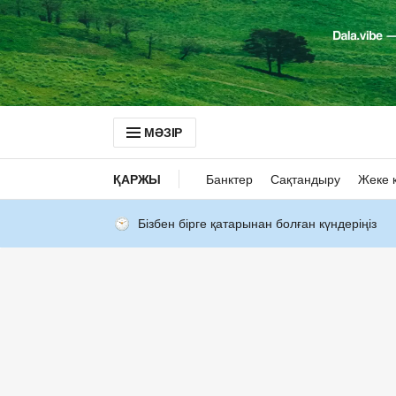
МӘЗІР
ҚАРЖЫ
Банктер
Сақтандыру
Жеке 
Бізбен бірге қатарынан болған күндеріңіз