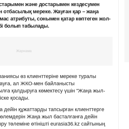
ыстарымен және достарымен кездесумен
н отбасылық мереке. Жауған қар – жаңа
ас атрибуты, сонымен қатар көптеген жол-
бі болып табылады.
паниясы өз клиенттеріне мереке туралы
тауға, ал ЖКО-мен байланысты
лға қалдыруға көмектесу үшін "Жаңа жыл-
іске қосады.
а дейін құжаттарды тапсырған клиенттерге
төлемдерін Жаңа жыл басталғанға дейін
у төлеміне өтінішті eurasia36.kz сайтының