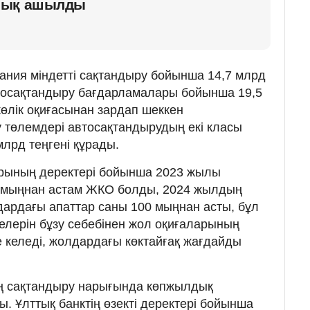
лық ашылды
ния міндетті сақтандыру бойынша 14,7 млрд
автосақтандыру бағдарламалары бойынша 19,5
өлік оқиғасынан зардап шеккен
у төлемдері автосақтандырудың екі класы
лрд теңгені құрады.
рының деректері бойынша 2023 жылы
 мыңнан астам ЖКО болды, 2024 жылдың
дардағы апаттар саны 100 мыңнан асты, бұл
елерін бұзу себебінен жол оқиғаларының
е келеді, жолдардағы көктайғақ жағдайды
ың сақтандыру нарығында көпжылдық
 Ұлттық банктің өзекті деректері бойынша