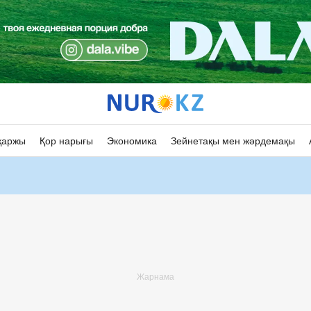
қаржы
Қор нарығы
Экономика
Зейнетақы мен жәрдемақы