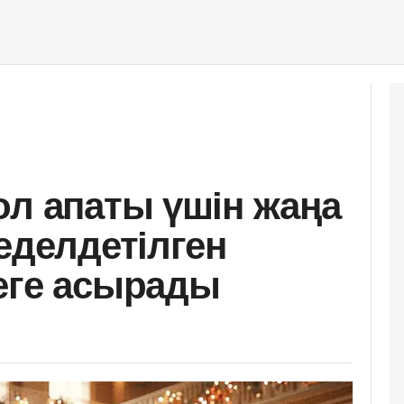
ол апаты үшін жаңа
еделдетілген
еге асырады