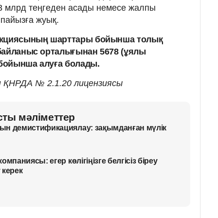
3 млрд теңгеден асады немесе жалпы
пайызға жуық.
акциясының шарттары бойынша толық
байланыс орталығынан 5678 (ұялы
 бойынша алуға болады.
н ҚНРДА № 2.1.20 лицензиясы
сты мәліметтер
ын демистификациялау: зақымданған мүлік
мпаниясы: егер көлігіңізге белгісіз біреу
у керек