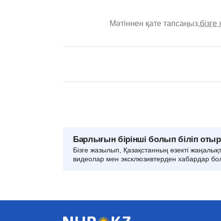
Мәтіннен қате тапсаңыз,
бізге
Барлығын бірінші болып біліп оты
Бізге жазылып, Қазақстанның өзекті жаңалық
видеолар мен эксклюзивтерден хабардар бо