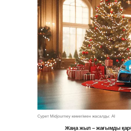
Сурет Midjourney көмегімен жасалды: AI
Жаңа жыл – жағымды қар