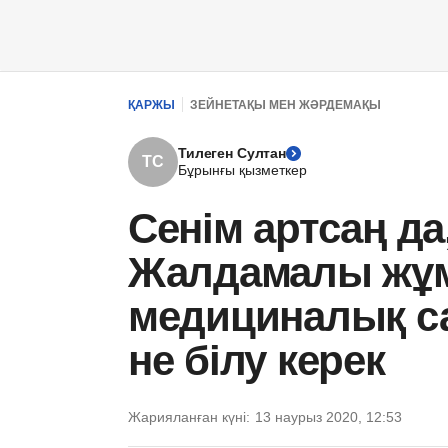
ҚАРЖЫ
ЗЕЙНЕТАҚЫ МЕН ЖӘРДЕМАҚЫ
Тилеген Султан
ТС
Бұрынғы қызметкер
Сенім артсаң да
Жалдамалы жұм
медициналық с
не білу керек
Жарияланған күні:
13 наурыз 2020, 12:53