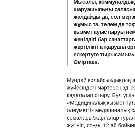
Мысалы, коммуналдық 
шаруашылығы саласын
жалдайды да, сол мерз
жұмыс та, төлем де то
қызмет ауыстыруы нем
жеңілдігі бар санаттар
жергілікті атқарушы о
ескертуге тырысамыз»
Өміртаев.
Мұндай қолайсыздықтың 
жүйесіндегі мәртебеңізді
қадағалап отыру. Бұл үші
«Медициналық қызмет тұты
әлеуметтік медициналық с
сомалары/жарналар туралы
жүгініп, соңғы 12 ай бойы