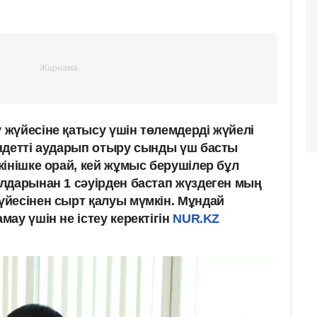
жүйесіне қатысу үшін төлемдерді жүйелі
ндетті аударып отыру сынды үш басты
інішке орай, кей жұмыс берушілер бұл
лдарынан 1 сәуірден бастап жүздеген мың
йесінен сырт қалуы мүмкін. Мұндай
ау үшін не істеу керектігін
NUR.KZ