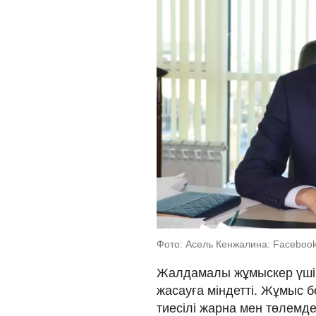
Фото: Асель Кенжалина: Faceboo
Жалдамалы жұмыскер үшін
жасауға міндетті. Жұмыс 
тиесілі жарна мен төлемде