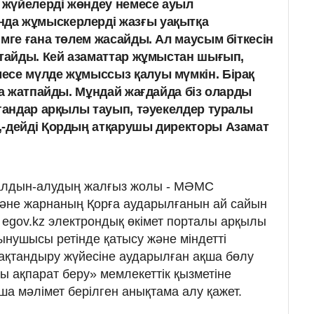
жүйелерді жөндеу немесе ауыл
да жұмыскерлерді жазғы уақытқа
імге ғана төлем жасайды. Ал маусым біткесін
қтайды. Кей азаматтар жұмыстан шығып,
есе мүлде жұмыссыз қалуы мүмкін. Бірақ
ға жатпайды. Мұндай жағдайда біз оларды
ргандар арқылы тауып, тәуекелдер туралы
,-дейді Қордың атқарушы директоры Азамат
алдын-алудың жалғыз жолы - МӘМС
 және жарнаның Қорға аударылғанын ай сайын
н egov.kz электрондық өкімет порталы арқылы
нушысы ретінде қатысу және міндетті
ақтандыру жүйесіне аударылған ақша бөлу
 ақпарат беру» мемлекеттік қызметіне
нша мәлімет берілген анықтама алу қажет.