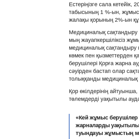
Естеріңізге сала кетейік,
табысының 1 %-ын, жұмыс 
жалақы қорының 2%-ын құ
Медициналық сақтандыру 
мың жауапкершіліксіз жұм
медициналық сақтандыру п
көмек пен қызметтерден қ
берушілері Қорға жарна а
сәуірден бастап олар сақ
толыққанды медициналық 
Қор өкілдерінің айтуынша
төлемдерді уақытылы ауда
«Кей жұмыс берушілер 
жарналарды уақытылы ұс
туындауы жұмыстың м