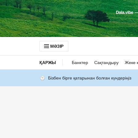
МӘЗІР
ҚАРЖЫ
Банктер
Сақтандыру
Жеке 
Бізбен бірге қатарынан болған күндеріңіз