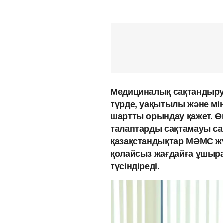
Медициналық сақтандыру 
түрде, уақытылы және мі
шартты орындау қажет. Өк
талаптарды сақтамауы са
қазақстандықтар МӘМС жү
қолайсыз жағдайға ұшырам
түсіндіреді.