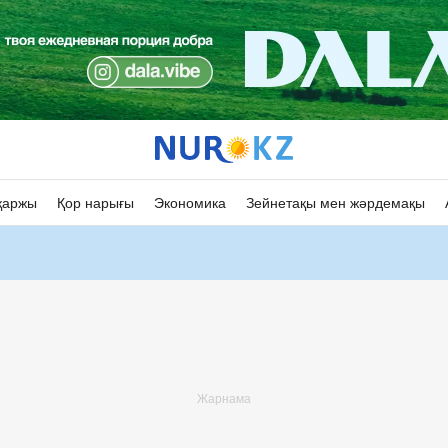
қаржы
Қор нарығы
Экономика
Зейнетақы мен жәрдемақы