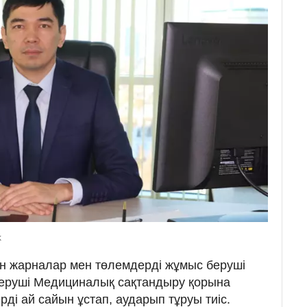
k
 жарналар мен төлемдерді жұмыс беруші
беруші Медициналық сақтандыру қорына
рді ай сайын ұстап, аударып тұруы тиіс.