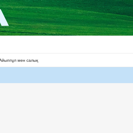
Айыппұл мен салық