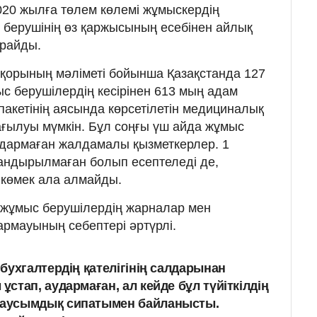
 2020 жылға төлем көлемі жұмыскердің
берушінің өз қаржысының есебінен айлық
райды.
қорының мәліметі бойынша Қазақстанда 127
ыс берушілердің кесірінен 613 мың адам
акетінің аясында көрсетілетін медициналық
ағылуы мүмкін. Бұл соңғы үш айда жұмыс
удармаған жалдамалы қызметкерлер. 1
тандырылмаған болып есептеледі де,
көмек ала алмайды.
, жұмыс берушілердің жарналар мен
рмауының себептері әртүрлі.
бухгалтердің қателігінің салдарынан
тап, аудармаған, ал кейде бұл түйіткілдің
аусымдық сипатымен байланысты.