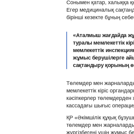
Сонымен қатар, халыққа қ
Егер медициналық сақтанд
бірінші кезекте бұның себе
«Аталмыш жағдайда жұ
туралы мемлекеттік кір
мемлекеттік инспекция
жұмыс берушілерге ай
сақтандыру қорының өк
Төлемдер мен жарналард
мемлекеттік кіріс органд
кәсіпкерлер төлемдерден 
кассадағы шығыс операци
ҚР «Әкімшілік құқық бұзу
төлемдер мен жарналарды
жүргізбегені үшін жұмыс б