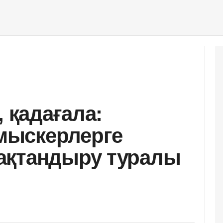
, қадағала:
ыскерлерге
ақтандыру туралы