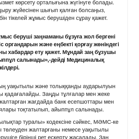
ызмет көрсету орталығына жүгінуге болады.
ыру жүйесінен шығып қалған болсаңыз,
бін тікелей жұмыс берушіден сұрау қажет.
мыс беруші заңнаманы бұзуға жол бергені
іс органдарын және еңбекті қорғау жөніндегі
ны хабардар ету қажет. Мұндай заң бұзушы
ыппұл салынады»,-дейді Медициналық
ілдері.
ың уақытылы және толыққанды аударылуын
ары қадағалайды. Заңды тұлғалар мен жеке
жалтарған жағдайда банк есепшоттары мен
ялары тоқтатылып, айыппұл салынады.
шылықтар туралы» кодексіне сәйкес, МӘМС-ке
 төлеуден жалтарғаны немесе уақытылы
ерушіге бірінші рет ескерту жасалады. Заң