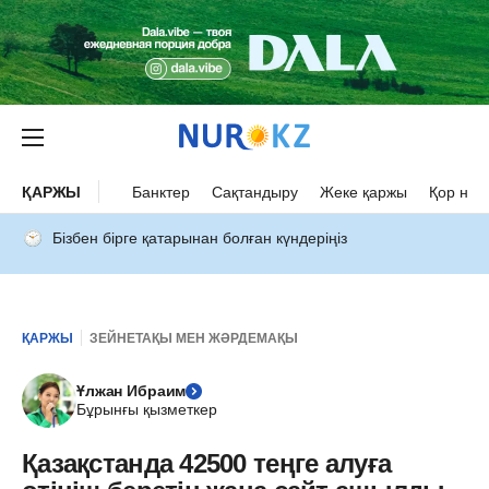
ҚАРЖЫ
Банктер
Сақтандыру
Жеке қаржы
Қор нар
Бізбен бірге қатарынан болған күндеріңіз
ҚАРЖЫ
ЗЕЙНЕТАҚЫ МЕН ЖӘРДЕМАҚЫ
Ұлжан Ибраим
Бұрынғы қызметкер
Қазақстанда 42500 теңге алуға