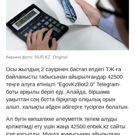
Көрнекі фото: NUR.KZ: Original
Осы жылдың 2 сәуірінен бастап елдегі ТЖ-ға
байланысты табысынан айырылғандар 42500
теңге алуға өтінішті "EgovKzBot2.0" Telegram-
боты арқылы беріп еді. Алайда, біршама
уақыттан соң ботта бірқатар олқылық орын
алып, халықты әбден әбігерге түсірген болатын.
Ал бүгін көпшілікке әлеуметтік төлем алуды
қолжетімді ету үшін жаңа 42500.enbek.kz сайты
іске қосылды. Мұнда жұмысынан айырылған,