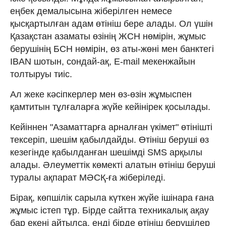
еңбек демалысына жіберілген немесе
қысқартылған адам өтініш бере алады. Ол үшін
Қазақстан азаматы өзінің ЖСН нөмірін, жұмыс
берушінің БСН нөмірін, өз аты-жөні мен банктегі
IBAN шотын, сондай-ақ, E-mail мекенжайын
толтыруы тиіс.
Ал жеке кәсіпкерлер мен өз-өзін жұмыспен
қамтитын тұлғаларға жүйе кейінірек қосылады.
Кейіннен "Азаматтарға арналған үкімет" өтінішті
тексеріп, шешім қабылдайды. Өтініш беруші өз
кезегінде қабылданған шешімді SMS арқылы
алады. Әлеуметтік көмекті алатын өтініш беруші
туралы ақпарат МӘСҚ-ға жіберіледі.
Бірақ, көпшілік сарыла күткен жүйе ішінара ғана
жұмыс істеп тұр. Бірде сайтта техникалық ақау
бар екені айтылса, енді бірде өтініш берушілер