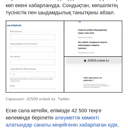
көп екені хабарлануда. Сондықтан, көпшіліктің
түсіністік пен шыдамдылық танытқаны абзал.
Скриншот: 42500.enbek.kz: Twitter
Еске сала кетейік, елімізде 42 500 теңге
көлемінде берілетін
әлеуметтік көмекті
алатындар санаты кеңейгенін хабарлаған едік
.