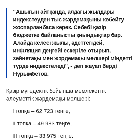
"Ашығын айтқанда, алдағы жылдары
индекстеуден тыс жәрдемақыны көбейту
жоспарланбаса керек. Себебі қазір
бюджетке байланысты қиындықтар бар.
Алайда келесі жылы, әдеттегідей,
инфляция деңгейі ескеріле отырып,
зейнетақы мен жәрдемақы мөлшері міндетті
түрде индекстеледі", - деп жауап берді
Нұрымбетов.
Қазір мүгедектік бойынша мемлекеттік
әлеуметтік жәрдемақы мөлшері:
I топқа – 62 723 теңге,
II топқа – 49 983 теңге,
III топқа – 33 975 теңге.