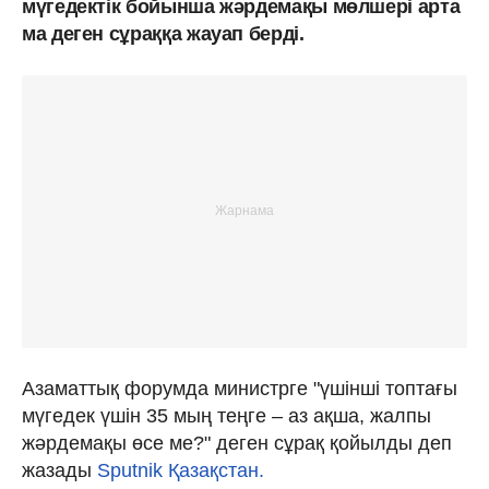
мүгедектік бойынша жәрдемақы мөлшері арта
ма деген сұраққа жауап берді.
Азаматтық форумда министрге "үшінші топтағы
мүгедек үшін 35 мың теңге – аз ақша, жалпы
жәрдемақы өсе ме?" деген сұрақ қойылды деп
жазады
Sputnik Қазақстан.