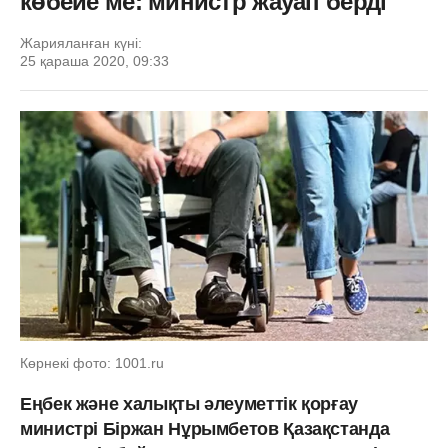
көбейе ме: министр жауап берді
Жарияланған күні:
25 қараша 2020, 09:33
Көрнекі фото: 1001.ru
Еңбек және халықты әлеуметтік қорғау
министрі Біржан Нұрымбетов Қазақстанда