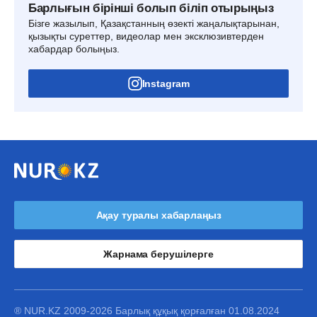
Барлығын бірінші болып біліп отырыңыз
Бізге жазылып, Қазақстанның өзекті жаңалықтарынан,
қызықты суреттер, видеолар мен эксклюзивтерден
хабардар болыңыз.
Instagram
Ақау туралы хабарлаңыз
Жарнама берушілерге
® NUR.KZ 2009-2026 Барлық құқық қорғалған 01.08.2024