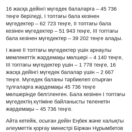
16 жасқа дейінгі мүгедек балаларға – 45 736
теңге беріледі, I топтағы бала кезінен
мүгедектер – 62 723 теңге, II топтағы бала
кезінен мүгедектер – 51 943 теңге, III топтағы
бала кезінен мүгедектер – 39 202 теңге алады.
I және II топтағы мүгедектер үшін арнаулы
мемлекеттік жәрдемақы мөлшері – 4 140 теңге,
III топтағы мүгедектер үшін – 1 778 теңге, 16
жасқа дейінгі мүгедек балалар үшін – 2 667
теңге. Мүгедек баланы тәрбиелеп отырған
тұлғаларға жәрдемақы 45 736 теңге
мөлшерінде белгіленген. Бала кезінен I топтағы
мүгедектің күтіміне байланысты төленетін
жәрдемақы – 45 736 теңге.
Айта кетейік, осыған дейін Еңбек және халықты
әлеуметтік қорғау министрі Біржан Нұрымбетов