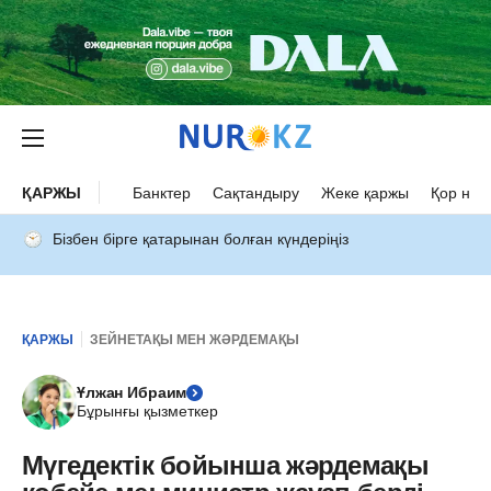
ҚАРЖЫ
Банктер
Сақтандыру
Жеке қаржы
Қор нар
Бізбен бірге қатарынан болған күндеріңіз
ҚАРЖЫ
ЗЕЙНЕТАҚЫ МЕН ЖӘРДЕМАҚЫ
Ұлжан Ибраим
Бұрынғы қызметкер
Мүгедектік бойынша жәрдемақы