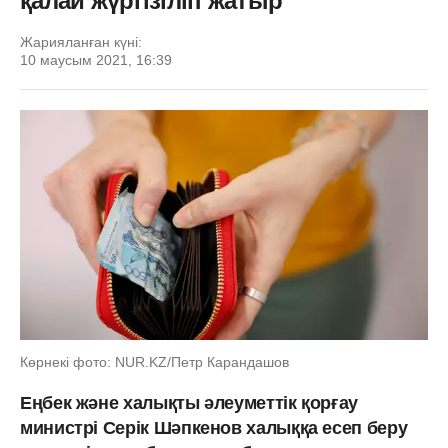
қалай жүргізіліп жатыр
Жарияланған күні:
10 маусым 2021, 16:39
Көрнекі фото: NUR.KZ/Петр Карандашов
Еңбек және халықты әлеуметтік қорғау
министрі Серік Шәпкенов халыққа есеп беру