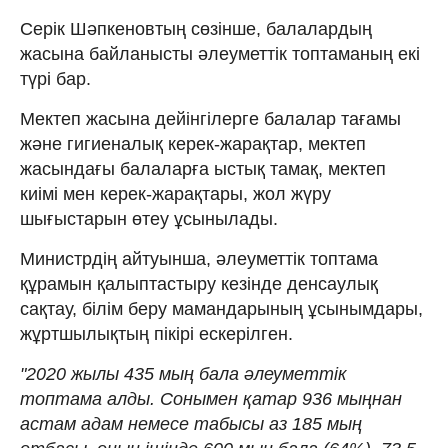
Серік Шәпкеновтың сөзінше, балалардың
жасына байланысты әлеуметтік топтаманың екі
түрі бар.
Мектеп жасына дейінгілерге балалар тағамы
және гигиеналық керек-жарақтар, мектеп
жасындағы балаларға ыстық тамақ, мектеп
киімі мен керек-жарақтары, жол жүру
шығыстарын өтеу ұсынылады.
Министрдің айтуынша, әлеуметтік топтама
құрамын қалыптастыру кезінде денсаулық
сақтау, білім беру мамандарының ұсынымдары,
жұртшылықтың пікірі ескерілген.
"2020 жылы 435 мың бала әлеуметтік
топтама алды. Сонымен қатар 936 мыңнан
астам адам немесе табысы аз 185 мың