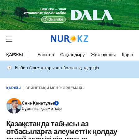
ҚАРЖЫ
Банктер
Сақтандыру
Жеке қаржы
Қор нар
Бізбен бірге қатарынан болған күндеріңіз
ҚАРЖЫ
ЗЕЙНЕТАҚЫ МЕН ЖӘРДЕМАҚЫ
Сәке Қанатұлы
Бұрынғы қызметкер
Қазақстанда табысы аз
отбасыларға әлеуметтік қолдау