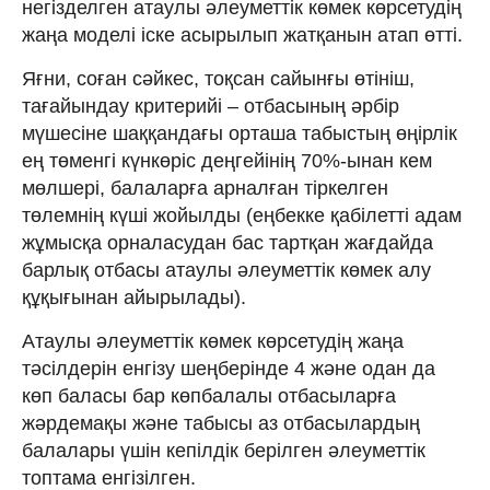
негізделген атаулы әлеуметтік көмек көрсетудің
жаңа моделі іске асырылып жатқанын атап өтті.
Яғни, соған сәйкес, тоқсан сайынғы өтініш,
тағайындау критерийі – отбасының әрбір
мүшесіне шаққандағы орташа табыстың өңірлік
ең төменгі күнкөріс деңгейінің 70%-ынан кем
мөлшері, балаларға арналған тіркелген
төлемнің күші жойылды (еңбекке қабілетті адам
жұмысқа орналасудан бас тартқан жағдайда
барлық отбасы атаулы әлеуметтік көмек алу
құқығынан айырылады).
Атаулы әлеуметтік көмек көрсетудің жаңа
тәсілдерін енгізу шеңберінде 4 және одан да
көп баласы бар көпбалалы отбасыларға
жәрдемақы және табысы аз отбасылардың
балалары үшін кепілдік берілген әлеуметтік
топтама енгізілген.