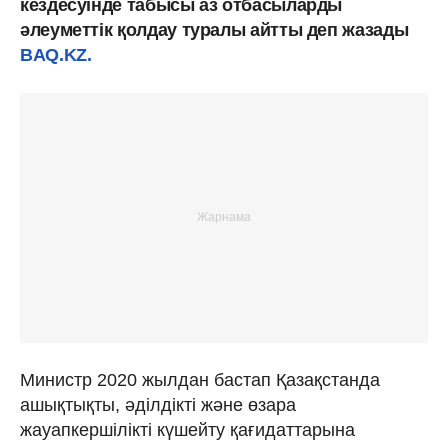
кездесуінде табысы аз отбасыларды
әлеуметтік қолдау туралы айтты деп жазады
BAQ.KZ.
Министр 2020 жылдан бастап Қазақстанда
ашықтықты, әділдікті және өзара
жауапкершілікті күшейту қағидаттарына