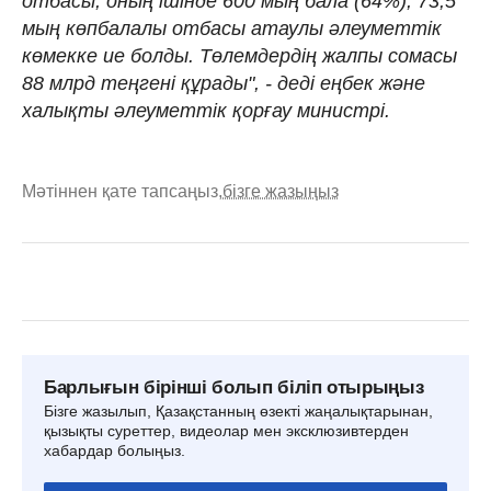
отбасы, оның ішінде 600 мың бала (64%), 73,5
мың көпбалалы отбасы атаулы әлеуметтік
көмекке ие болды. Төлемдердің жалпы сомасы
88 млрд теңгені құрады", - деді еңбек және
халықты әлеуметтік қорғау министрі.
Мәтіннен қате тапсаңыз,
бізге жазыңыз
Барлығын бірінші болып біліп отырыңыз
Бізге жазылып, Қазақстанның өзекті жаңалықтарынан,
қызықты суреттер, видеолар мен эксклюзивтерден
хабардар болыңыз.