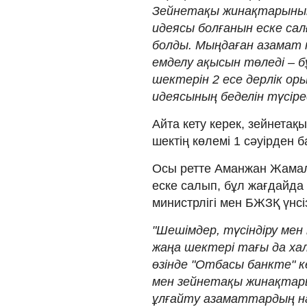
Зейнетақы жинақтарының
идеясы болғанын еске сал
болды. Мыңдаған азамат 
емделу ақысын төледі – б
шектерін 2 есе дерлік ор
идеясының беделін түсіред
Айта кету керек, зейнетақ
шектің көлемі 1 сәуірден 
Осы ретте Аманжан Жамало
еске салып, бұл жағдайда
министрлігі мен БЖЗҚ үнс
"Шешімдер, түсіндіру мен
жаңа шектері тағы да хал
өзінде "Отбасы банкте" к
мен зейнетақы жинақтар
ұлғайту азаматтардың нар