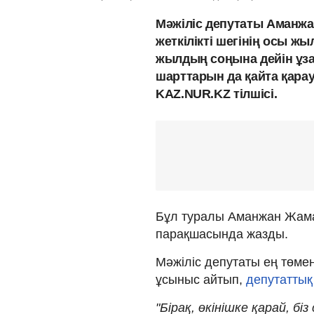
Мәжіліс депутаты Аманжа
жеткілікті шегінің осы жы
жылдың соңына дейін ұза
шарттарын да қайта қарау 
KAZ.NUR.KZ тілшісі.
Бұл туралы Аманжан Жамал
парақшасында жазды.
Мәжіліс депутаты ең төменг
ұсыныс айтып,
депутаттық
"Бірақ, өкінішке қарай, б