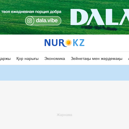
қаржы
Қор нарығы
Экономика
Зейнетақы мен жәрдемақы