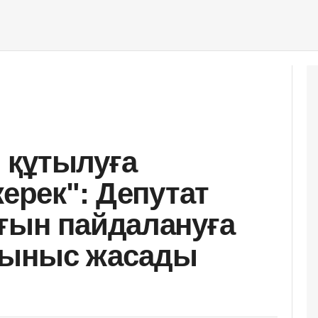
 құтылуға
керек": Депутат
ғын пайдалануға
сыныс жасады