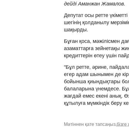
дейді Аманжан Жамалов.
Депутат осы ретте үкіметт
шегінің қолданылу мерзім
шақырды.
Бұған қоса, мәжілісмен да
азаматтарға зейнетақы жи
кредиттерін өтеу үшін пай
"Бұл ретте, әрине, пайдал
егер адам шынымен де кірі
бойынша қиындықтары болс
балаларына үнемдесе. Бұ
жағдай емес екені анық. 
құтылуға мүмкіндік беру к
Мәтіннен қате тапсаңыз,
бізге