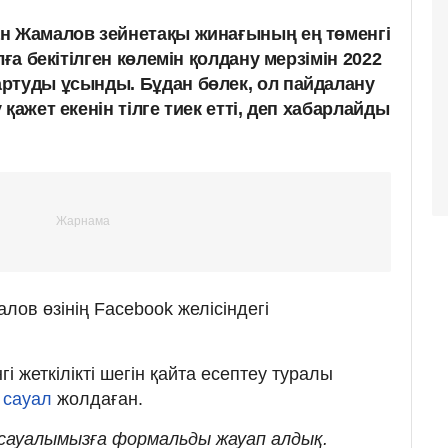
н Жамалов зейнетақы жинағының ең төменгі
лға бекітілген көлемін қолдану мерзімін 2022
ртуды ұсынды. Бұдан бөлек, ол пайдалану
қажет екенін тілге тиек етті, деп хабарлайды
ов өзінің Facebook желісіндегі
і жеткілікті шегін қайта есептеу туралы
 сауал
жолдаған.
із сауалымызға формальды жауап алдық.