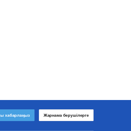
лы хабарлаңыз
Жарнама берушілерге