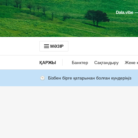
МӘЗІР
ҚАРЖЫ
Банктер
Сақтандыру
Жеке 
Бізбен бірге қатарынан болған күндеріңіз