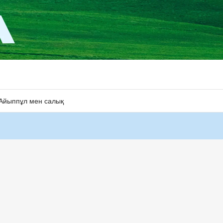
Айыппұл мен салық