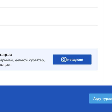
рыңыз
Instagram
тарынан, қызықты суреттер,
лыңыз.
Ақау тура