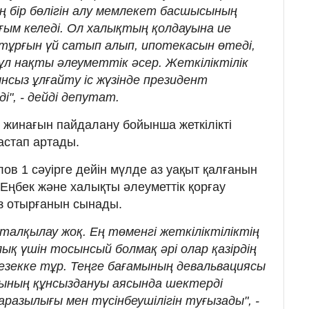
 бір бөлігін алу мемлекет басшысының
ғым келеді. Ол халықтың қолдауына ие
тұрғын үй сатып алып, ипотекасын өтеді,
ұл нақты әлеуметтік әсер. Жеткіліктілік
ынсыз ұлғайту іс жүзінде президент
і", - дейді депутат.
ы жинағын пайдалану бойынша жеткілікті
бастап артады.
в 1 сәуірге дейін мүлде аз уақыт қалғанын
 Еңбек және халықты әлеуметтік қорғау
із отырғанын сынады.
 талқылау жоқ. Ең төменгі жеткіліктіліктің
ық үшін тосынсый болмақ әрі олар қазірдің
езекке тұр. Теңге бағамының девальвациясы
ының құнсыздануы аясында шектерді
азылығы мен түсінбеушілігін туғызады", -