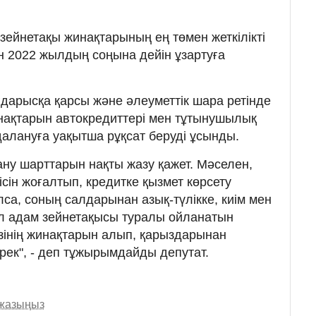
і зейнетақы жинақтарының ең төмен жеткілікті
ін 2022 жылдың соңына дейін ұзартуға
ғдарысқа қарсы және әлеуметтік шара ретінде
нақтарын автокредиттері мен тұтынушылық
далануға уақытша рұқсат беруді ұсынды.
ану шарттарын нақты жазу қажет. Мәселен,
сін жоғалтып, кредитке қызмет көрсету
а, соның салдарынан азық-түлікке, киім мен
л адам зейнетақысы туралы ойланатын
Өзінің жинақтарын алып, қарыздарынан
ерек", - деп тұжырымдайды депутат.
 жазыңыз