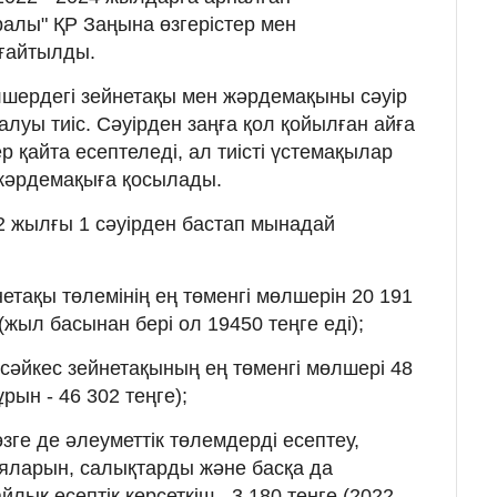
алы" ҚР Заңына өзгерістер мен
лғайтылды.
шердегі зейнетақы мен жәрдемақыны сәуір
 алуы тиіс. Сәуірден заңға қол қойылған айға
р қайта есептеледі, ал тиісті үстемақылар
 жәрдемақыға қосылады.
2 жылғы 1 сәуірден бастап мынадай
нетақы төлемінің ең төменгі мөлшерін 20 191
(жыл басынан бері ол 19450 теңге еді);
 сәйкес зейнетақының ең төменгі мөлшері 48
рын - 46 302 теңге);
ге де әлеуметтік төлемдерді есептеу,
яларын, салықтарды және басқа да
лық есептік көрсеткіш - 3 180 теңге (2022