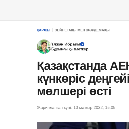
ҚАРЖЫ
ЗЕЙНЕТАҚЫ МЕН ЖӘРДЕМАҚЫ
Ұлжан Ибраим
Бұрынғы қызметкер
Қазақстанда АЕК
күнкөріс деңгей
мөлшері өсті
Жарияланған күні:
13 мамыр 2022, 15:05