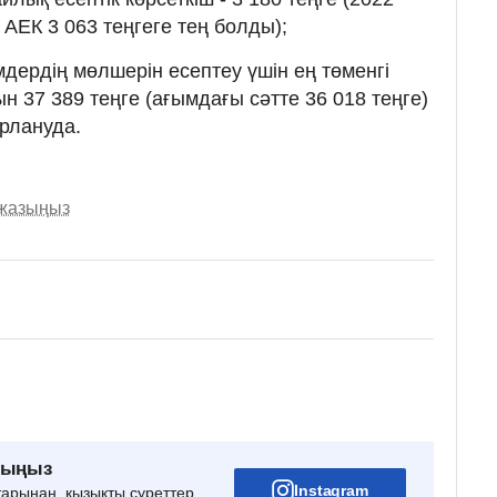
АЕК 3 063 теңгеге тең болды);
мдердің мөлшерін есептеу үшін ең төменгі
ын 37 389 теңге (ағымдағы сәтте 36 018 теңге)
арлануда.
 жазыңыз
рыңыз
Instagram
тарынан, қызықты суреттер,