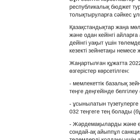
республикалық бюджет тур
толықтыруларға сәйкес ұ
Қазақстандықтар жаңа мөл
және одан кейінгі айларға
дейінгі уақыт үшін төлемде
кезекті зейнетақы немесе
Жаңартылған құжатта 202
өзгерістер көрсетілген:
- мемлекеттік базалық зей
теңге деңгейінде белгілеу 
- ұсынылатын түзетулерге
032 теңгеге тең болады (бұ
- Жәрдемақыларды және өз
сондай-ақ айыппұл санкци
төлемдерді қолдану үшін ай