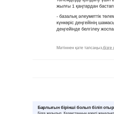
жылғы 1 қаңтардан бастап 
- базалық әлеуметтік төле
күнкөріс деңгейінің шамас
деңгейінде белгілеу жосп
Мәтіннен қате тапсаңыз,
бізге
Барлығын бірінші болып біліп оты
Бізге жазылып, Қазақстанның өзекті жаңалық