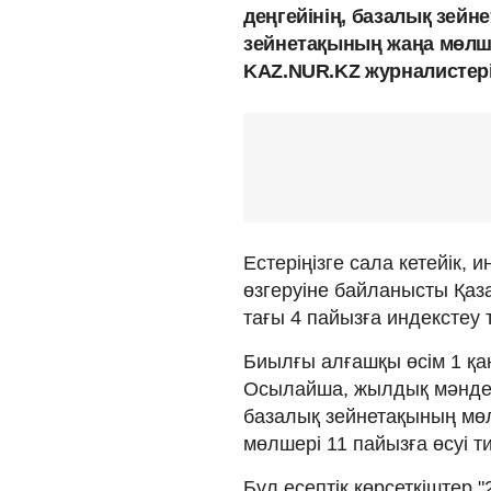
деңгейінің, базалық зейне
зейнетақының жаңа мөлше
KAZ.NUR.KZ журналистер
Естеріңізге сала кетейік, 
өзгеруіне байланысты Қаз
тағы 4 пайызға индекстеу
Биылғы алғашқы өсім 1 қа
Осылайша, жылдық мәнде А
базалық зейнетақының мөл
мөлшері 11 пайызға өсуі ти
Бұл есептік көрсеткіштер 