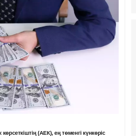
 көрсеткіштің (АЕК), ең төменгі күнкөріс