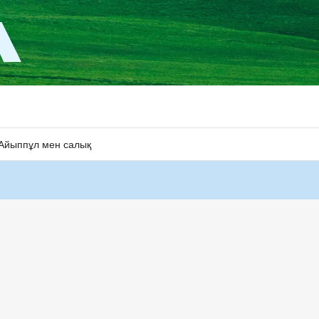
Айыппұл мен салық