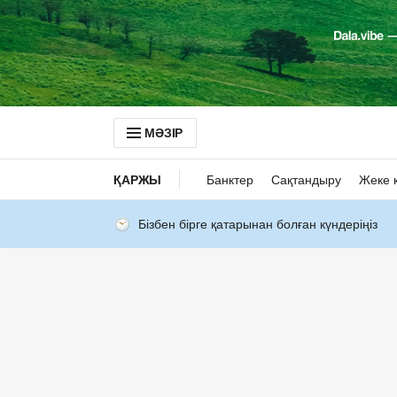
МӘЗІР
ҚАРЖЫ
Банктер
Сақтандыру
Жеке 
Бізбен бірге қатарынан болған күндеріңіз