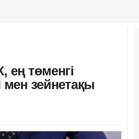
, ең төменгі
і мен зейнетақы