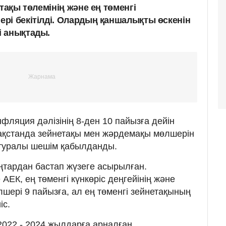
тақы төлемінің және ең төменгі
рі бекітілді. Олардың қаншалықты өскенін
і анықтады.
инфляция дәлізінің 8-ден 10 пайызға дейін
ақстанда зейнетақы мен жәрдемақы мөлшерін
 туралы шешім қабылданды.
ңтардан бастап жүзеге асырылған.
ЕК, ең төменгі күнкөріс деңгейінің және
шері 9 пайызға, ал ең төменгі зейнетақының
іс.
"2022 - 2024 жылдарға арналған