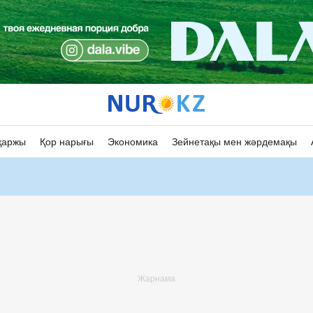
қаржы
Қор нарығы
Экономика
Зейнетақы мен жәрдемақы