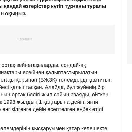
 қандай өзгерістер күтіп тұрғаны туралы
н оқыңыз.
 ортақ зейнетақыларды, сондай-ақ
жинақтары есебінен қалыптастырылатын
нетақы қорынан (БЖЗҚ) төлемдерді қамтитын
йесі қалыптасқан. Алайда, бұл жүйенің бір
ының ортақ бөлігі жыл сайын азаяды, өйткені
к 1998 жылдың 1 қаңтарына дейін, яғни
гізілгенге дейін есептелген еңбек өтілі
 төлемдерінің қысқаруымен қатар келешекте