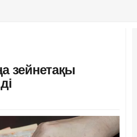
ңа зейнетақы
ді