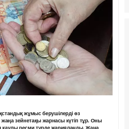
қстандық жұмыс берушілерді өз
 жаңа зейнетақы жарнасы күтіп тұр. Оны
ін қаулы ресми түрде жарияланды. Жаңа