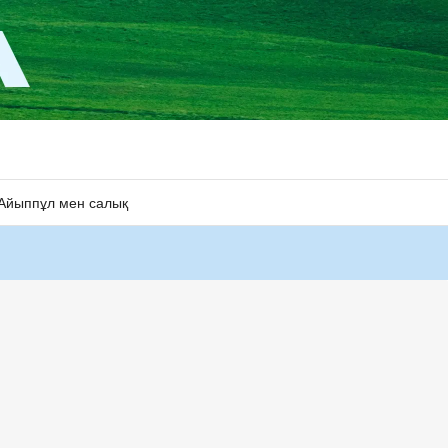
Айыппұл мен салық