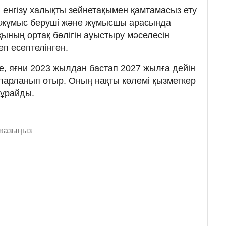
енгізу халықты зейнетақымен қамтамасыз ету
, жұмыс беруші және жұмысшы арасында
қының ортақ бөлігін ауыстыру мәселесін
еп есептелінген.
, яғни 2023 жылдан бастап 2027 жылға дейін
спарланып отыр. Оның нақты көлемі қызметкер
ұрайды.
 жазыңыз