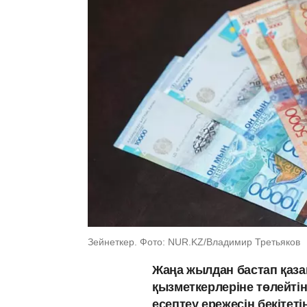
Зейнеткер. Фото: NUR.KZ/Владимир Третьяков
Жаңа жылдан бастап қаза
қызметкерлеріне төлейтін
есептеу ережесін бекітет