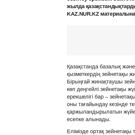
жылда қазақстандықтарды
KAZ.NUR.KZ материалына
Қазақстанда базалық және
қызметкердің зейнетақы 
Бірыңғай жинақтаушы зей
көп деңгейлі зейнетақы жү
ерекшелігі бар – зейнетақ
оны тағайындау кезінде те
қаржыландырылатын жүйе ен
есепке алынады.
Елімізде ортақ зейнетақы