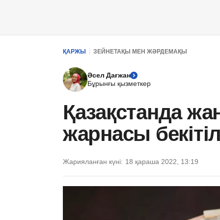
ҚАРЖЫ
ЗЕЙНЕТАҚЫ МЕН ЖӘРДЕМАҚЫ
Әсел Дағжан
Бұрынғы қызметкер
Қазақстанда жа
жарнасы бекітіл
Жарияланған күні:
18 қараша 2022, 13:19