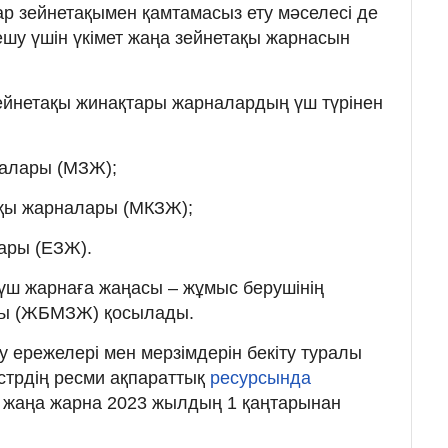
р зейнетақымен қамтамасыз ету мәселесі де
ешу үшін үкімет жаңа зейнетақы жарнасын
зейнетақы жинақтары жарналардың үш түрінен
налары (МЗЖ);
тақы жарналары (МКЗЖ);
лары (ЕЗЖ).
үш жарнаға жаңасы – жұмыс берушінің
асы (ЖБМЗЖ) қосылады.
ережелері мен мерзімдерін бекіту туралы
истрдің ресми ақпараттық
ресурсында
 жаңа жарна 2023 жылдың 1 қаңтарынан