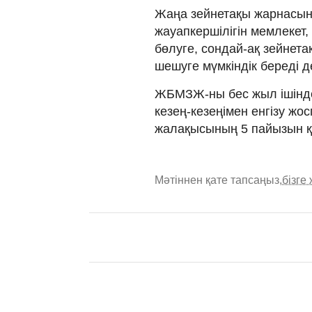
Жаңа зейнетақы жарнасын 
жауапкершілігін мемлекет
бөлуге, сондай-ақ зейнета
шешуге мүмкіндік береді д
ЖБМЗЖ-ны бес жыл ішінде
кезең-кезеңімен енгізу жо
жалақысының 5 пайызын қ
Мәтіннен қате тапсаңыз,
бізге