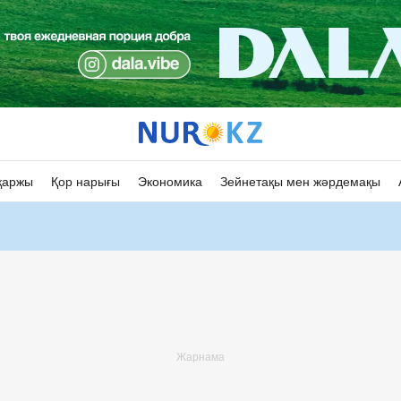
қаржы
Қор нарығы
Экономика
Зейнетақы мен жәрдемақы