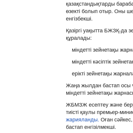
қазақстандықтарды бараба
өзекті болып отыр. Оны ш
енгізбекші.
Қазіргі уақытта БЖЗҚ-да 
құралады:
міндетті зейнетақы жар
міндетті кәсіптік зейне
ерікті зейнетақы жарна
Жаңа жылдан бастап осы 
міндетті зейнетақы жарн
ЖБМЗЖ есептеу және беру 
тиісті қаулы премьер-мин
жарияланды.
Оған сәйкес,
бастап енгізілмекші.