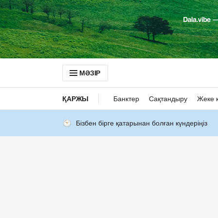
МӘЗІР
ҚАРЖЫ
Банктер
Сақтандыру
Жеке 
Бізбен бірге қатарынан болған күндеріңіз