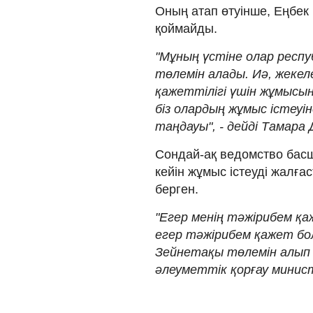
Оның атап өтуінше, Еңбек 
қоймайды.
"Мұның үстіне олар респ
төлемін алады. Иә, жеке
қажеттілігі үшін жұмысын
біз олардың жұмыс істеуі
таңдауы", - дейді Тамара 
Сондай-ақ ведомство басш
кейін жұмыс істеуді жалға
берген.
"Егер менің тәжірибем қа
егер тәжірибем қажет бо
Зейнетақы төлемін алып 
әлеуметтік қорғау минист