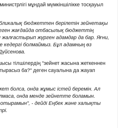
министрлігі мұндай мүмкіншілікке тосқауыл
убликалық бюджеттен берілетін зейнетақы
леген жағдайда отбасылық бюджеттің
 жалғастырып жүрген адамдар да бар. Яғни,
не кедергі болмаймыз. Бұл адамның өз
Дүйсенова.
ысы тілшілердің "зейнет жасына жеткеннен
стырасыз ба?" деген сауалына да жауап
жет болса, онда жұмыс істей беремін. Ал
лмаса, онда менде зейнетте боламын.
отырамын", - дейді Еңбек және халықты
рі.