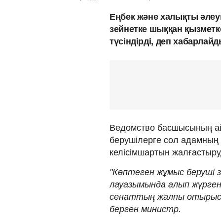
Еңбек және халықты әлеу
зейнетке шыққан қызметке
түсіндірді, деп хабарлай
Ведомство басшысының ай
берушілерге сол адамның 
келісімшартын жалғастыруд
"Көптеген жұмыс беруші 
лауазымында алып жүрген
сенаттың жалпы отырысын
берген министр.