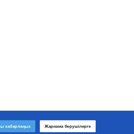
лы хабарлаңыз
Жарнама берушілерге