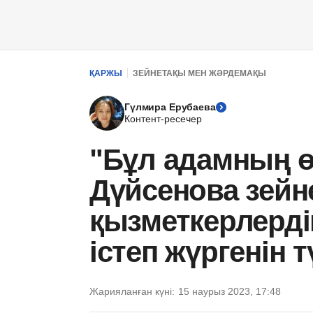
ҚАРЖЫ
ЗЕЙНЕТАҚЫ МЕН ЖӘРДЕМАҚЫ
Гүлмира Ерубаева
Контент-ресечер
"Бұл адамның ө
Дүйсенова зейн
қызметкерлерді
істеп жүргенін т
Жарияланған күні:
15 наурыз 2023, 17:48