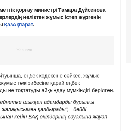
меттік қорғау министрі Тамара Дүйсенова
рлердің неліктен жұмыс істеп жүргенін
ды
ҚазАқпарат
.
туынша, еңбек кодексіне сәйкес, жұмыс
жұмыс тәжірибесіне қарай еңбек
ы не тоқтатуды айқындау мүмкіндігі берілген.
зейнетке шыққан адамдарды бұрынғы
 жалақысымен қалдырады", - дейді
ан кейін БАҚ өкілдерінің сауалына жауап