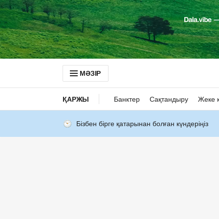
МӘЗІР
ҚАРЖЫ
Банктер
Сақтандыру
Жеке 
Бізбен бірге қатарынан болған күндеріңіз