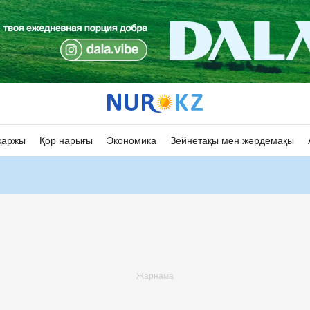
қаржы
Қор нарығы
Экономика
Зейнетақы мен жәрдемақы