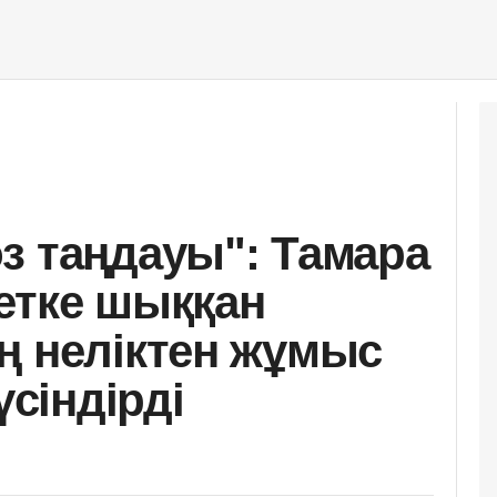
з таңдауы": Тамара
етке шыққан
ң неліктен жұмыс
үсіндірді