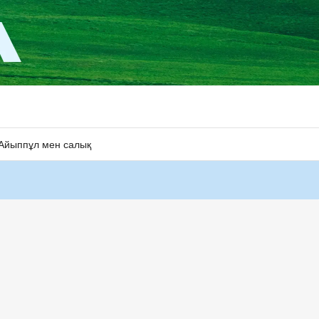
Айыппұл мен салық