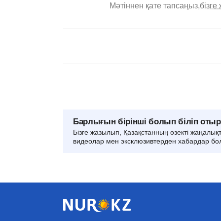
Мәтіннен қате тапсаңыз,
бізге
Барлығын бірінші болып біліп оты
Бізге жазылып, Қазақстанның өзекті жаңалық
видеолар мен эксклюзивтерден хабардар бо