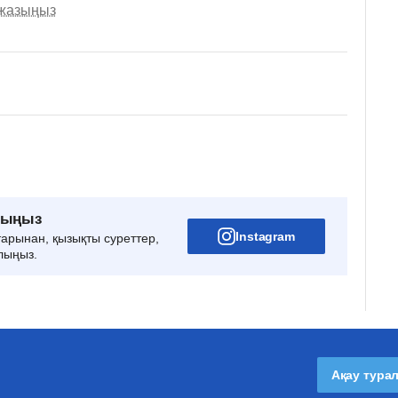
 жазыңыз
рыңыз
Instagram
тарынан, қызықты суреттер,
лыңыз.
Ақау тура