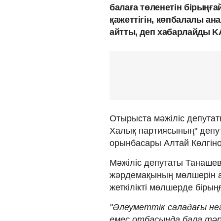
балаға төленетін бірыңғ
қажеттігін, көпбалалы ан
айтты, деп хабарлайды K
Отырыста мәжіліс депутат
Халық партиясының" депу
орынбасары Алтай Көлгін
Мәжіліс депутаты Танашев
жәрдемақының мөлшерін ар
жеткілікті мөлшерде біры
"Әлеуметтік саладағы нег
емес отбасында бала тәр