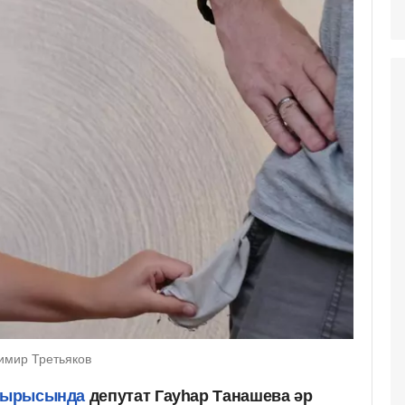
димир Третьяков
отырысында
депутат Гауһар Танашева әр