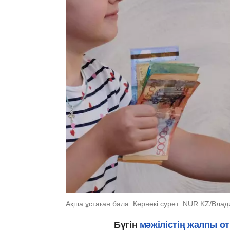
Ақша ұстаған бала. Көрнекі сурет: NUR.KZ/Вла
Бүгін
мәжілістің жалпы 