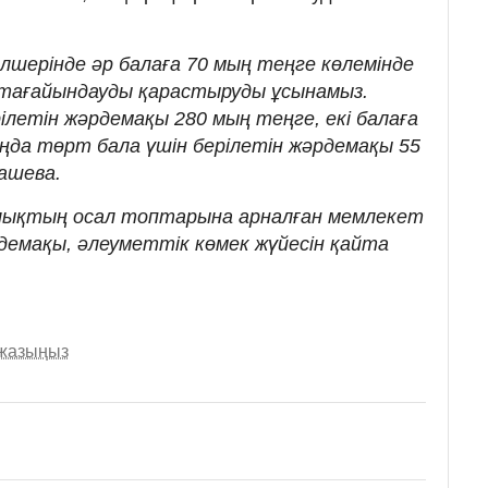
өлшерінде әр балаға 70 мың теңге көлемінде
тағайындауды қарастыруды ұсынамыз.
летін жәрдемақы 280 мың теңге, екі балаға
аңда төрт бала үшін берілетін жәрдемақы 55
нашева.
алықтың осал топтарына арналған мемлекет
демақы, әлеуметтік көмек жүйесін қайта
 жазыңыз