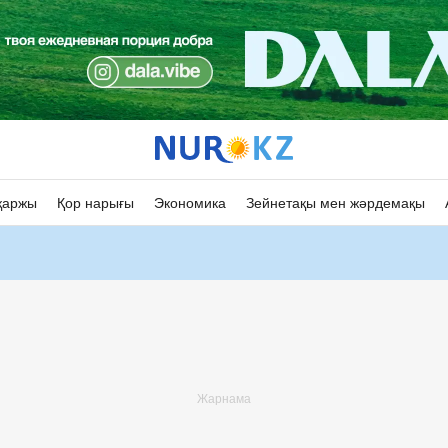
қаржы
Қор нарығы
Экономика
Зейнетақы мен жәрдемақы