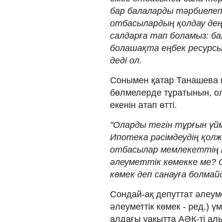
бар балаларды тәрбиелеп
отбасылардың қолдау дең
салдарға тап боламыз: ба
болашақта еңбек ресурсы 
деді ол.
Сонымен қатар Танашева 
бөлмелерде тұратынын, ола
екенін атап өтті.
"Оларды тегін тұрғын үй
Ипотека рәсімдеудің қол
отбасылар мемлекеттің 
әлеуметтік көмекке ме? 
көмек деп санауға болмайд
Сондай-ақ депуттат әлеум
әлеуметтік көмек - ред.) 
алдағы уақытта АӘК-ті ал