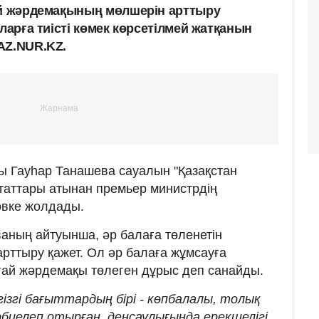
ай жәрдемақының мөлшерін арттыру
аларға тиісті көмек көрсетілмей жатқанын
AZ.NUR.KZ.
ы Гауһар Танашева сауалын "Қазақстан
таттары атынан премьер министрдің
овке жолдады.
аның айтуынша, әр балаға төленетін
ттыру қажет. Ол әр балаға жұмсауға
ңғай жәрдемақы төлеген дұрыс деп санайды.
ізгі бағыттардың бірі - көпбалалы, толық
биелеп отырған, денсаулығында ерекшелігі