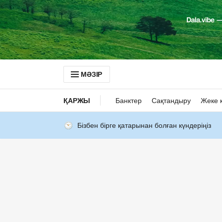
МӘЗІР
ҚАРЖЫ
Банктер
Сақтандыру
Жеке 
Бізбен бірге қатарынан болған күндеріңіз