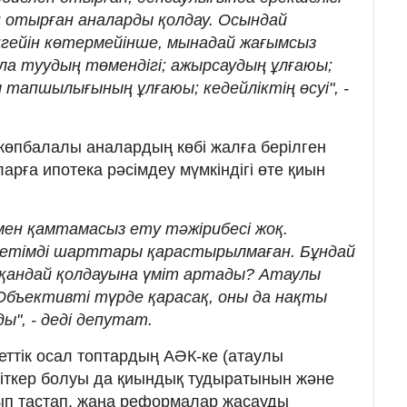
 отырған аналарды қолдау. Осындай
гейін көтермейінше, мынадай жағымсыз
ла туудың төмендігі; ажырсаудың ұлғаюы;
тапшылығының ұлғаюы; кедейліктің өсуі", -
көпбалалы аналардың көбі жалға берілген
рға ипотека рәсімдеу мүмкіндігі өте қиын
мен қамтамасыз ету тәжірибесі жоқ.
жетімді шарттары қарастырылмаған. Бұндай
қандай қолдауына үміт артады? Атаулы
Объективті түрде қарасақ, оны да нақты
ы", - деді депутат.
еттік осал топтардың АӘК-ке (атаулы
үміткер болуы да қиындық тудыратынын және
ып тастап, жаңа реформалар жасауды