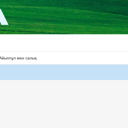
Айыппұл мен салық