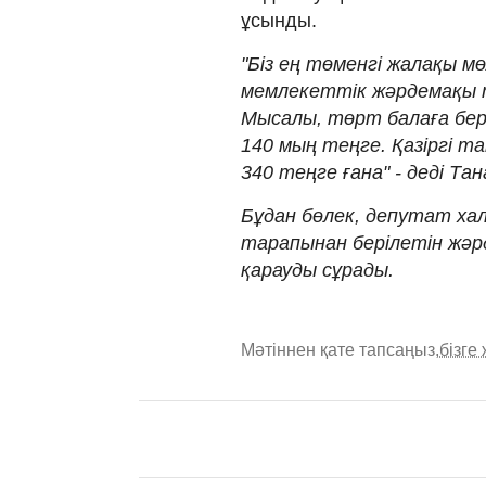
ұсынды.
"Біз ең төменгі жалақы м
мемлекеттік жәрдемақы 
Мысалы, төрт балаға бері
140 мың теңге. Қазіргі т
340 теңге ғана" - деді Та
Бұдан бөлек, депутат х
тарапынан берілетін жәр
қарауды сұрады.
Мәтіннен қате тапсаңыз,
бізге