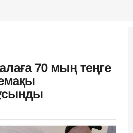
алаға 70 мың теңге
демақы
ұсынды