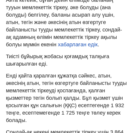
тууын мемлекеттік тіркеу, әке болуды (ана
болуды) белгілеу, баланы асырап алу үшін,
атын, тегін және әкесінің атын өзгертуге
байланысты тууды мемлекеттік тіркеу, сондай-
ақ адамның өлімін мемлекеттік тіркеу ақылы
болуы мүмкін екенін
хабарлаған едік
.
Тиісті бұйырық жобасы қоғамдық талқыға
шығарылған еді.
Енді қайта қаралған құжатқа сәйкес, атын,
әкесінің атын, тегін өзгертуге байланысты тууды
мемлекеттік тіркеуді қоспағанда, қалған
қызметтер тегін болып қалды. Бұл қызмет үшін
қосылған құн салығын (ҚҚС) есептегенде 1 932
теңге, есептемегенде 1 725 теңге төлеу керек
болады.
Сондай-ақ некені мемлекеттік тіркеу үшін 3 864