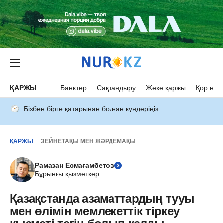
ҚАРЖЫ
Банктер
Сақтандыру
Жеке қаржы
Қор нар
Бізбен бірге қатарынан болған күндеріңіз
ҚАРЖЫ
ЗЕЙНЕТАҚЫ МЕН ЖӘРДЕМАҚЫ
Рамазан Есмағамбетов
Бұрынғы қызметкер
Қазақстанда азаматтардың тууы
мен өлімін мемлекеттік тіркеу