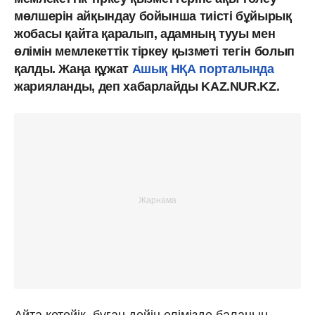
мөлшерін айқындау бойынша тиісті бұйырық
жобасы қайта қаралып, адамның тууы мен
өлімін мемлекеттік тіркеу қызметі тегін болып
қалды. Жаңа құжат
Ашық НҚА порталында
жарияланды, деп хабарлайды KAZ.NUR.KZ.
Айта кетейік, бұған дейін елімізде баланың