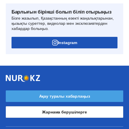
Барлығын бірінші болып біліп отырыңыз
Бізге жазылып, Қазақстанның өзекті жаңалықтарынан,
қызықты суреттер, видеолар мен эксклюзивтерден
хабардар болыңыз.
Instagram
Ақау туралы хабарлаңыз
Жарнама берушілерге