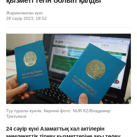
қызметі тегін болып қалды
Жарияланған күні:
28 сәуір 2023, 18:52
Туу туралы куәлік. Көрнекі фото: NUR.KZ/Владимир
Третьяков
24 сәуір күні Азаматтық хал актілерін
мемлекеттік тіркеу қызметтеріне ақы төлеу