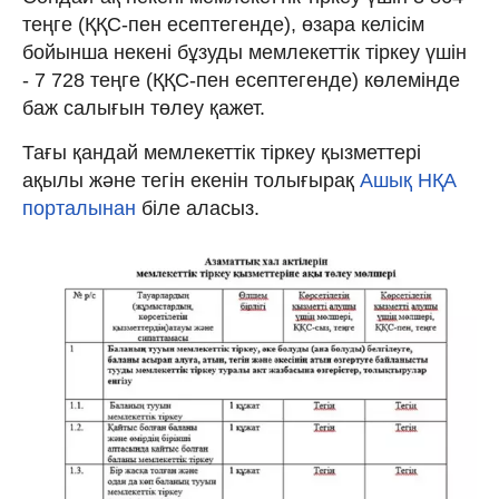
теңге (ҚҚС-пен есептегенде), өзара келісім
бойынша некені бұзуды мемлекеттік тіркеу үшін
- 7 728 теңге (ҚҚС-пен есептегенде) көлемінде
баж салығын төлеу қажет.
Тағы қандай мемлекеттік тіркеу қызметтері
ақылы және тегін екенін толығырақ
Ашық НҚА
порталынан
біле аласыз.