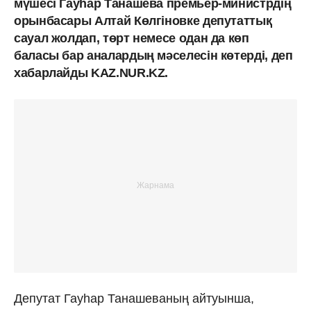
мүшесі Гауһар Танашева премьер-министрдің
орынбасары Алтай Көлгіновке депутаттық
сауал жолдап, төрт немесе одан да көп
баласы бар аналардың мәселесін көтерді, деп
хабарлайды KAZ.NUR.KZ.
Депутат Гауһар Танашеваның айтуынша,