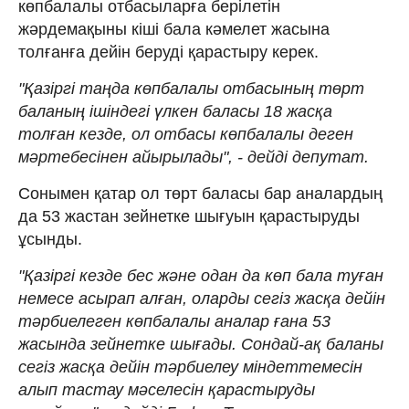
көпбалалы отбасыларға берілетін
жәрдемақыны кіші бала кәмелет жасына
толғанға дейін беруді қарастыру керек.
"Қазіргі таңда көпбалалы отбасының төрт
баланың ішіндегі үлкен баласы 18 жасқа
толған кезде, ол отбасы көпбалалы деген
мәртебесінен айырылады", - дейді депутат.
Сонымен қатар ол төрт баласы бар аналардың
да 53 жастан зейнетке шығуын қарастыруды
ұсынды.
"Қазіргі кезде бес және одан да көп бала туған
немесе асырап алған, оларды сегіз жасқа дейін
тәрбиелеген көпбалалы аналар ғана 53
жасында зейнетке шығады. Сондай-ақ баланы
сегіз жасқа дейін тәрбиелеу міндеттемесін
алып тастау мәселесін қарастыруды