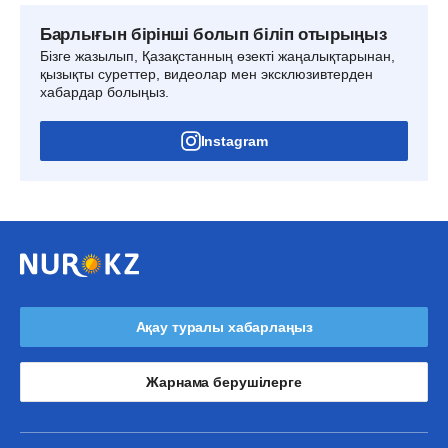
Барлығын бірінші болып біліп отырыңыз
Бізге жазылып, Қазақстанның өзекті жаңалықтарынан,
қызықты суреттер, видеолар мен эксклюзивтерден
хабардар болыңыз.
Instagram
Ақау туралы хабарлаңыз
Жарнама берушілерге