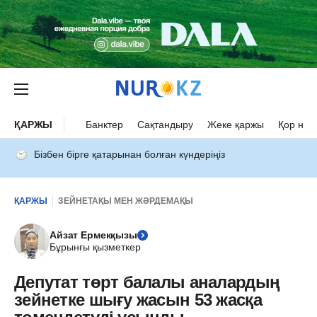
ҚАРЖЫ
Банктер
Сақтандыру
Жеке қаржы
Қор нар
Бізбен бірге қатарынан болған күндеріңіз
ҚАРЖЫ
ЗЕЙНЕТАҚЫ МЕН ЖӘРДЕМАҚЫ
Айзат Ермекқызы
Бұрынғы қызметкер
Депутат төрт балалы аналардың
зейнетке шығу жасын 53 жасқа