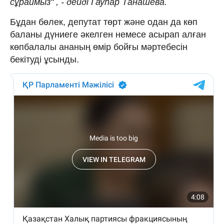
сұраймыз" , - дейді Гауһар Танашева.
Бұдан бөлек, депутат төрт және одан да көп
баланы дүниеге әкелген немесе асырап алған
көпбалалы ананың өмір бойғы мәртебесін
бекітуді ұсынды.