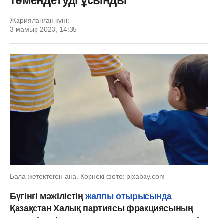
төмендетуді ұсынды
Жарияланған күні:
3 мамыр 2023, 14:35
Бала жетектеген ана. Көрнекі фото: pixabay.com
Бүгінгі мәжілістің
жалпы отырысында
Қазақстан Халық партиясы фракциясының