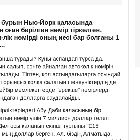
 бұрын Нью-Йорк қаласында
 оған берілген нөмір тіркелген.
-лік нөмірді оның иесі бар болғаны 1
..
і қанша тұрады? Құны аспандап тұрса да,
н салып, сәнге айналған автокөлік нөмірін
тылады. Тіптен, қол астындағыларға осындай
п орынсыз қолқа салатын шенеуніктердің де
 кейбір мемлекеттерде "ерекше" нөмірлерді
ыңдаған долларға саудалайды.
ірліктеріндегі Абу-Даби қаласының бір
ратын нөмір үшін 7 миллион доллар төлеп
Дәл осы қаланың екінші тұрғыны "Е15"
 мың доллар берген. Ал, біздің Алматыда,