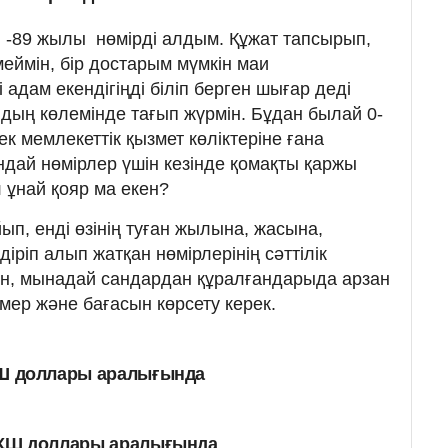
: -89 жылы нөмірді алдым. Құжат тапсырып,
меймін, бір достарым мүмкін маи
і адам екендігіңді біліп берген шығар деді
лдың көлемінде тағып жүрмін. Бұдан былай 0-
тек мемлекеттік қызмет көліктеріне ғана
ндай нөмірлер үшін кезінде қомақты қаржы
 ұнай қояр ма екен?
ып, енді өзінің туған жылына, жасына,
іріп алып жатқан нөмірлерінің сәттілік
лен, мынадай сандардан құралғандарыда арзан
мер және бағасын көрсету керек.
 АҚШ доллары аралығында
0 АҚШ доллары аралығында