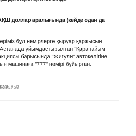
00 АҚШ доллар аралығында (кейде одан да
еріміз бұл нөмірлерге қыруар қаржысын
 Астанада ұйымдастырылған "Қарапайым
 акциясы барысында "Жигули" автокөлігіне
тын машинаға "777" нөмірі бұйырған.
 жазыңыз