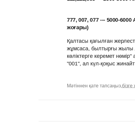
777, 007, 077 --- 5000-60
жоғары)
Қалтасы қағылған жерлест
жұмсаса, былтырғы жылы
көліктерге керемет нөмір"
"001", ал күл-қоқыс жинай
Мәтіннен қате тапсаңыз,
бізге