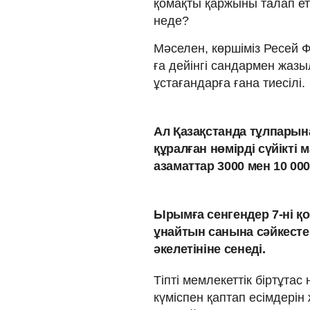
қомақты қаржыны талап ете
неде?
Мәселен, көршіміз Ресей 
ға дейінгі сандармен жазы
ұстағандарға ғана тиесілі.
Ал Қазақстанда тұлпарына
құралған нөмірді сүйікті
азаматтар 3000 мен 10 00
Ырымға сенгендер 7-ні қо
ұнайтын санына сәйкестен
әкелетініне сенеді.
Тіпті мемлекеттік біртұтас
күміспен қаптап есімдерін