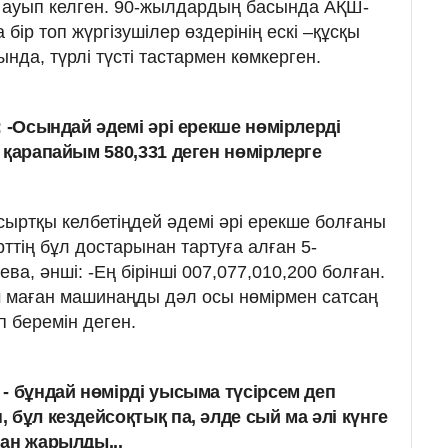
 ауып келген. 90-жылдардың басында АҚШ-
ір топ жүргізушілер өздерінің ескі –құсқы
нда, түрлі түсті тастармен көмкерген.
: -Осындай әдемі әрі ерекше нөмірлерді
 қарапайым 580,331 деген нөмірлерге
сыртқы келбетіңдей әдемі әрі ерекше болғаны
ттің бұл достарынан тартуға алған 5-
ва, әнші: -Ең бірінші 007,077,010,200 болған.
м маған машинаңды дәл осы нөмірмен сатсаң
п беремін деген.
- бұндай нөмірді уысыма түсірсем деп
 бұл кездейсоқтық па, әлде сый ма әлі күнге
нан жарылды...