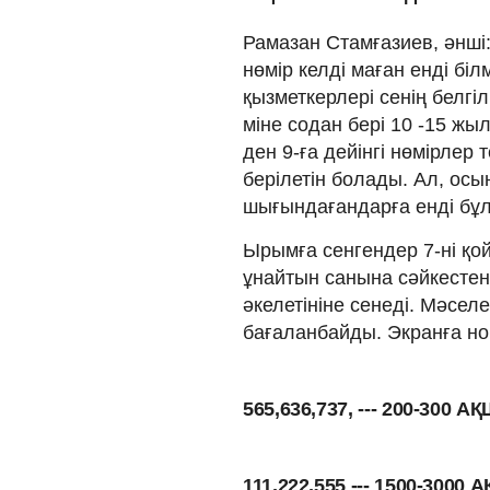
Рамазан Стамғазиев, әнші
нөмір келді маған енді біл
қызметкерлері сенің белгіл
міне содан бері 10 -15 жы
ден 9-ға дейінгі нөмірлер 
берілетін болады. Ал, осы
шығындағандарға енді бұл
Ырымға сенгендер 7-ні қой
ұнайтын санына сәйкестенд
әкелетініне сенеді. Мәсе
бағаланбайды. Экранға но
565,636,737, --- 200-300
111,222,555 --- 1500-300