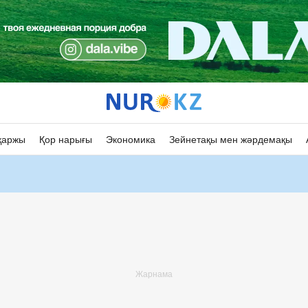
қаржы
Қор нарығы
Экономика
Зейнетақы мен жәрдемақы