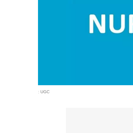
: UGC