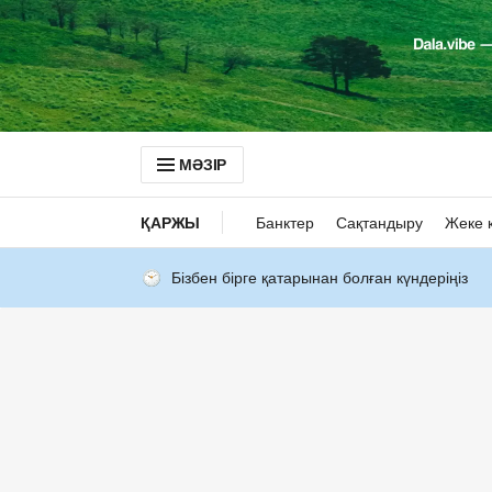
МӘЗІР
ҚАРЖЫ
Банктер
Сақтандыру
Жеке 
Бізбен бірге қатарынан болған күндеріңіз