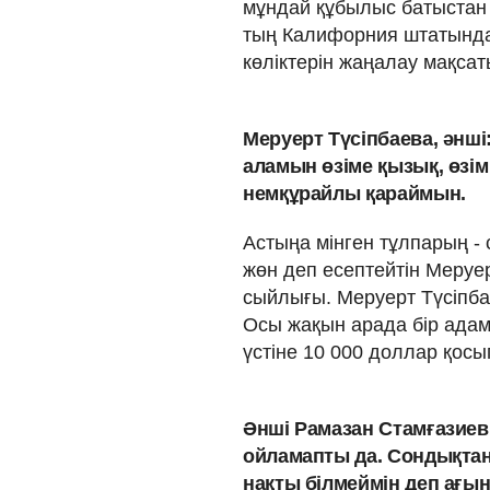
мұндай құбылыс батыстан
тың Калифорния штатында б
көліктерін жаңалау мақсаты
Меруерт Түсіпбаева, әнші
аламын өзіме қызық, өзім
немқұрайлы қараймын.
Астыңа мінген тұлпарың - 
жөн деп есептейтін Меруер
сыйлығы. Меруерт Түсіпбае
Осы жақын арада бір ада
үстіне 10 000 доллар қосы
Әнші Рамазан Стамғазиев 
ойламапты да. Сондықтан,
нақты білмеймін деп ағы