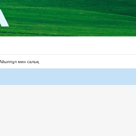
Айыппұл мен салық