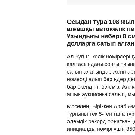
Осыдан тура 108 жыл
алғашқы автокөлік пен
Ұзындығы небәрі 8 см
долларға сатып алған.
Ал бүгінгі көлік нөмірлер
қалтасындағы соңғы тиыны
сатып алатындар жетіп ар
номерді алып беріңдер де
бар екендігін білеміз. Ал,
ашық аукционға салып, м
Мәселен, Біріккен Араб Әм
тұрғыны тек 5-тен ғана тұ
әлемдік рекорд орнатқан. 
инициалды нөмірі үшін 850