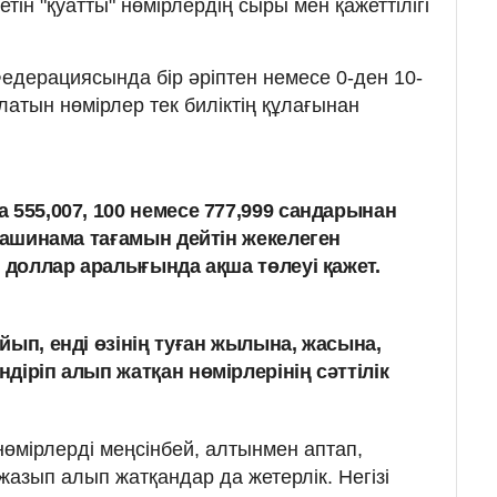
тін "қуатты" нөмірлердің сыры мен қажеттілігі
Федерациясында бір әріптен немесе 0-ден 10-
латын нөмірлер тек биліктің құлағынан
 555,007, 100 немесе 777,999 сандарынан
 машинама тағамын дейтін жекелеген
0 доллар аралығында ақша төлеуі қажет.
йып, енді өзінің туған жылына, жасына,
діріп алып жатқан нөмірлерінің сәттілік
 нөмірлерді меңсінбей, алтынмен аптап,
 жазып алып жатқандар да жетерлік. Негізі