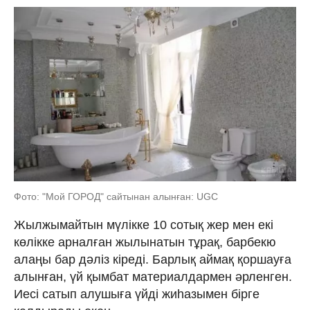
Фото: "Мой ГОРОД" сайтынан алынған: UGC
Жылжымайтын мүлікке 10 сотық жер мен екі
көлікке арналған жылынатын тұрақ, барбекю
алаңы бар дәліз кіреді. Барлық аймақ қоршауға
алынған, үй қымбат материалдармен әрленген.
Иесі сатып алушыға үйді жиһазымен бірге