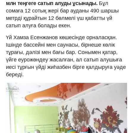
млн теңгеге сатып алуды ұсынады.
Бұл
сомаға 12 сотық жері бар ауданы 490 шаршы
метрді құрайтын 12 бөлмелі үш қабатты үй
сатып алуға болады екен.
Үй Хамза Есенжанов көшесінде орналасқан.
Ішінде бассейні мен саунасы, бірнеше көлік
тұрағы, дәлізі мен бағы бар. Сонымен қатар,
үйге еурожөндеу жасалған, ал сатып алушыға
иесі тұрғын үйді жиһазбен бірге қалдыруға уәде
береді.