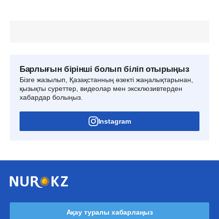
Барлығын бірінші болып біліп отырыңыз
Бізге жазылып, Қазақстанның өзекті жаңалықтарынан,
қызықты суреттер, видеолар мен эксклюзивтерден
хабардар болыңыз.
Instagram
Ақау туралы хабарлаңыз