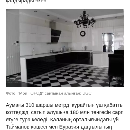
қалдырады екен.
Фото: "Мой ГОРОД" сайтынан алынған: UGC
Аумағы 310 шаршы метрді құрайтын үш қабатты
коттеджді сатып алушыға 180 млн теңгесін сарп
етуге тура келеді. Қаланың орталығындағы үй
Тайманов көшесі мен Еуразия даңғылының