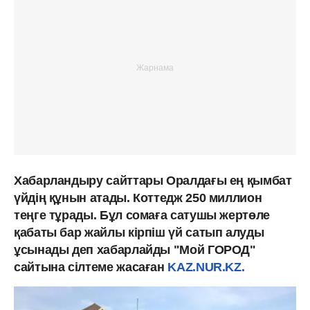
Хабарландыру сайттары Оралдағы ең қымбат
үйдің құнын атады. Коттедж 250 миллион
теңге тұрады. Бұл сомаға сатушы жертөле
қабаты бар жайлы кірпіш үй сатып алуды
ұсынады деп хабарлайды "Мой ГОРОД"
сайтына сілтеме жасаған
KAZ.NUR.KZ.