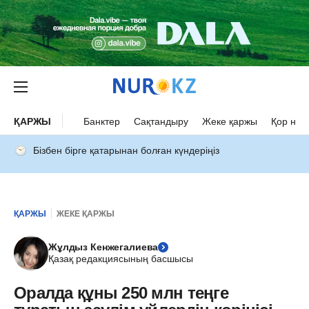
ҚАРЖЫ
Банктер
Сақтандыру
Жеке қаржы
Қор нар
Бізбен бірге қатарынан болған күндеріңіз
ҚАРЖЫ
ЖЕКЕ ҚАРЖЫ
Жұлдыз Кенжегалиева
Қазақ редакциясының басшысы
Оралда құны 250 млн теңге