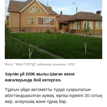
Фото: "Мой ГОРОД" сайтынан алынған: UGC
Зәулім ұй 2006 жылы Шаған өзені
жағалауында бой көтерген.
Тұрғын үйде автоматты түрде суарылатын
абаттандырылған аумақ, кірпіш күркелі 20 сотық
жер, алауошақ және тұрақ бар.