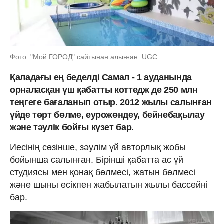
Фото: "Мой ГОРОД" сайтынан алынған: UGC
Қаладағы ең беделді Самал - 1 ауданында
орналасқан үш қабатты коттедж де 250 млн
теңгеге бағаланып отыр. 2012 жылы салынған
үйде төрт бөлме, еурожөндеу, бейнебақылау
және тәулік бойғы күзет бар.
Иесінің сөзінше, зәулім үй авторлық жобы
бойынша салынған. Бірінші қабатта ас үй
студиясы мен қонақ бөлмесі, жатын бөлмесі
және шыны есікпен жабылатын жылы бассейні
бар.