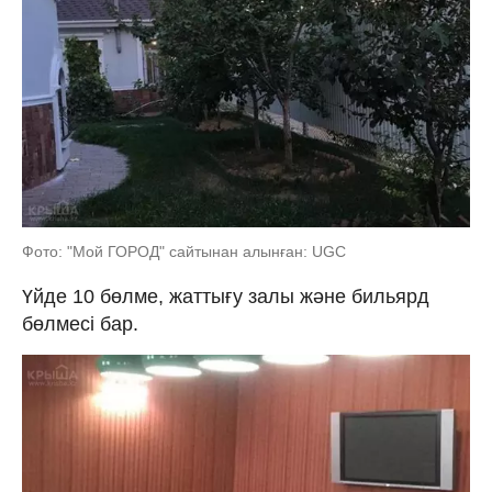
Фото: "Мой ГОРОД" сайтынан алынған: UGC
Үйде 10 бөлме, жаттығу залы және бильярд
бөлмесі бар.