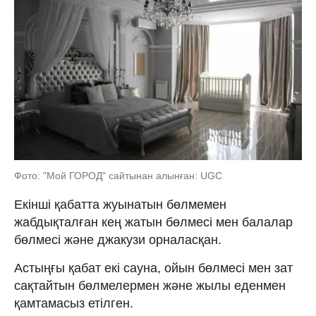
Фото: "Мой ГОРОД" сайтынан алынған: UGC
Екінші қабатта жуынатын бөлмемен
жабдықталған кең жатын бөлмесі мен балалар
бөлмесі және джакузи орналасқан.
Астыңғы қабат екі сауна, ойын бөлмесі мен зат
сақтайтын бөлмелермен және жылы еденмен
қамтамасыз етілген.