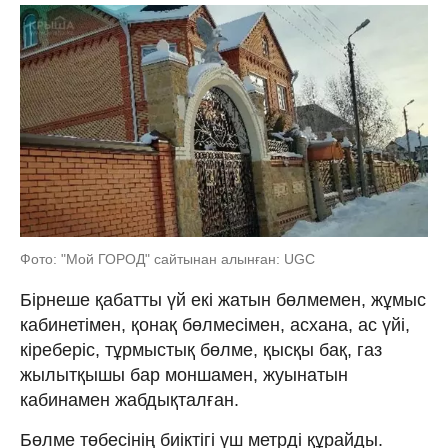
Фото: "Мой ГОРОД" сайтынан алынған: UGC
Бірнеше қабатты үй екі жатын бөлмемен, жұмыс
кабинетімен, қонақ бөлмесімен, асхана, ас үйі,
кіреберіс, тұрмыстық бөлме, қысқы бақ, газ
жылытқышы бар моншамен, жуынатын
кабинамен жабдықталған.
Бөлме төбесінің биіктігі үш метрді құрайды.