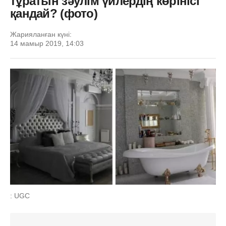
тұратын зәулім үйлердің көрінісі
қандай? (фото)
Жарияланған күні:
14 мамыр 2019, 14:03
: UGC