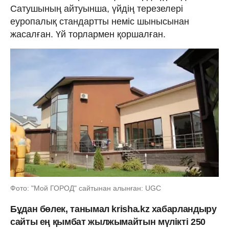
Сатушының айтуынша, үйдің терезелері
еуропалық стандартты неміс шынысынан
жасалған. Үй торлармен қоршалған.
Фото: "Мой ГОРОД" сайтынан алынған: UGC
Бұдан бөлек, танымал krisha.kz хабарландыру
сайты ең қымбат жылжымайтын мүлікті 250