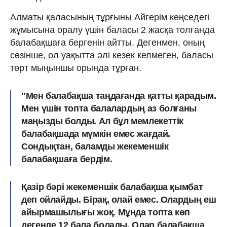
Алматы қаласының тұрғыны Айгерім кеңседегі
жұмысына оралу үшін баласы 2 жасқа толғанда
балабақшаға бергенін айтты. Дегенмен, оның
сөзінше, ол уақытта әлі кезек келмеген, баласы
төрт мыңыншы орында тұрған.
"Мен балабақша таңдағанда қатты қарадым.
Мен үшін топта балалардың аз болғаны
маңызды болды. Ал бұл мемлекеттік
балабақшада мүмкін емес жағдай.
Сондықтан, баламды жекеменшік
балабақшаға бердім.
Қазір бәрі жекеменшік балабақша қымбат
деп ойлайды. Бірақ, олай емес. Олардың еш
айырмашылығы жоқ. Мұнда топта көп
дегенде 12 бала болады. Олар балабақша