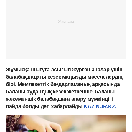
Жұмысқа шығуға асығып жүрген аналар үшін
балабақшадағы кезек маңызды мәселелердің
бірі. Мемлекеттік бағдарламаның арқасында
баланы аудандық кезек жеткенше, баланы
жекеменшік балабақшаға апару мүмкіндігі
пайда болды деп хабарлайды
KAZ.NUR.KZ.