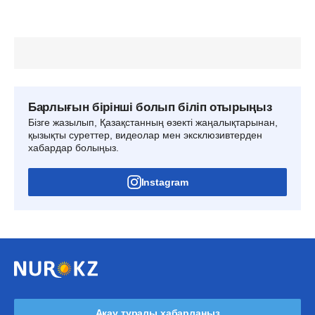
Барлығын бірінші болып біліп отырыңыз
Бізге жазылып, Қазақстанның өзекті жаңалықтарынан,
қызықты суреттер, видеолар мен эксклюзивтерден
хабардар болыңыз.
Instagram
Ақау туралы хабарлаңыз