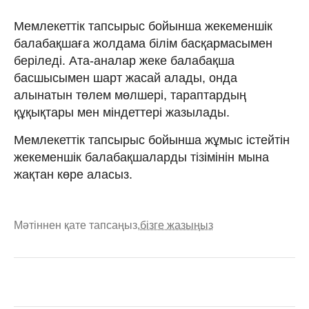
Мемлекеттік тапсырыс бойынша жекеменшік
балабақшаға жолдама білім басқармасымен
беріледі. Ата-аналар жеке балабақша
басшысымен шарт жасай алады, онда
алынатын төлем мөлшері, тараптардың
құқықтары мен міндеттері жазылады.
Мемлекеттік тапсырыс бойынша жұмыс істейтін
жекеменшік балабақшаларды тізімінін мына
жақтан көре аласыз.
Мәтіннен қате тапсаңыз,
бізге жазыңыз