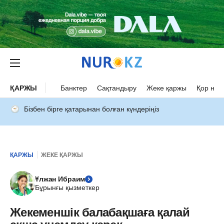
ҚАРЖЫ
Банктер
Сақтандыру
Жеке қаржы
Қор нар
Бізбен бірге қатарынан болған күндеріңіз
ҚАРЖЫ
ЖЕКЕ ҚАРЖЫ
Ұлжан Ибраим
Бұрынғы қызметкер
Жекеменшік балабақшаға қалай