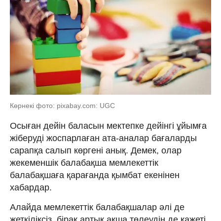
Көрнекі фото: pixabay.com: UGC
Осыған дейін баласын мектепке дейінгі ұйымға
жіберуді жоспарлаған ата-аналар бағаларды
сарапқа салып көргені анық. Демек, олар
жекеменшік балабақша мемлекеттік
балабақшаға қарағанда қымбат екенінен
хабардар.
Алайда мемлекеттік балабақшалар әлі де
жеткіліксіз, бірақ артық ақша төлеудің де қажеті