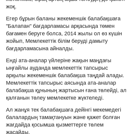
жоқ.
Егер бұрын баланы жекеменшік балабақшаға
"Балапан" бағдарламасы арқасында төмен
бағамен беруге болса, 2014 жылы ол өз күшін
жойып, Мемлекеттік білім беруді дамыту
бағдарламасына айналды.
Енді ата-аналар үйлеріне жақын маңдағы
ыңғайлы ауданда мемлекеттік тапсырыс
арқылы жекеменшік балабақша таңдай алады.
Мемлекеттік тапсырыс аясында ата-аналар
балабақша құнының жартысын ғана төлейді, ал
қалғанын төлеу мемлекетке жүктеледі.
Ал жанұя тек балабақшаға дейінгі мекемедегі
балалардың тамақтануын және қажет болған
жағдайда қосымша қызметтерге төлем
жасайды.