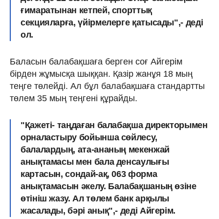
ғимаратынан кетпей, спорттық
секцияларға, үйірмелерге қатысады",- деді
ол.
Баласын балабақшаға берген соғ Айгерім
бірден жұмысқа шыққан. Қазір жанұя 18 мың
теңге төлейді. Ал бұл балабақшаға стандартты
төлем 35 мың теңгені құрайды.
"Қажеті- таңдаған балабақша директорымен
орналастыру бойынша сөйлесу,
балалардың, ата-ананың мекенжай
анықтамасы мен бала денсаулығы
картасын, сондай-ақ, 063 форма
анықтамасын әкелу. Балабақшаның өзіне
өтініш жазу. Ал төлем банк арқылы
жасалады, бәрі анық",- деді Айгерім.