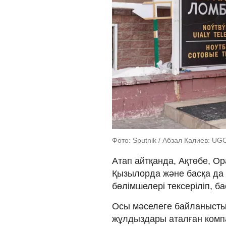
Фото: Sputnik / Абзал Калиев: UG
Атап айтқанда, Ақтөбе, Ор
Қызылорда және басқа да
бөлімшелері тексеріліп, 
Осы мәселеге байланысты 
жұлдыздары аталған ком