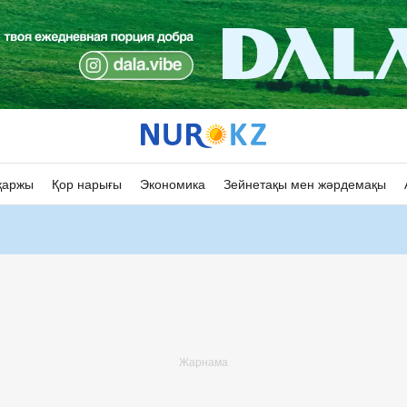
қаржы
Қор нарығы
Экономика
Зейнетақы мен жәрдемақы