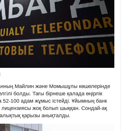
C
танның Майлин және Момышұлы көшелерінде
елгілі болды. Тағы бірнеше қалада өңірлік
а 52-100 адам жұмыс істейді. Ұйымның банк
 лицензиясы жоқ болып шыққан. Сондай-ақ
салықтық қарызы анықталды.