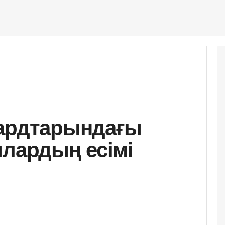
бардтарындағы
ылардың есімі