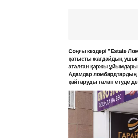
Соңғы кездері "Estate Л
қатысты жағдайдың ушығы
аталған қаржы ұйымдарын
Адамдар ломбардтардың 
қайтаруды талап етуде д