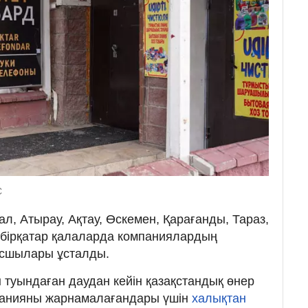
C
ал, Атырау, Ақтау, Өскемен, Қарағанды, Тараз,
 бірқатар қалаларда компаниялардың
басшылары ұсталды.
туындаған даудан кейін қазақстандық өнер
панияны жарнамалағандары үшін
халықтан