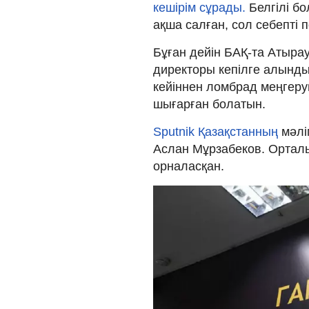
кешірім сұрады.
Белгілі бо
ақша салған, сол себепті
Бұған дейін БАҚ-та Атыра
директоры кепілге алынд
кейіннен ломбрад меңгеру
шығарған болатын.
Sputnik Қазақстанның
мәлі
Аслан Мұрзабеков. Орталы
орналасқан.