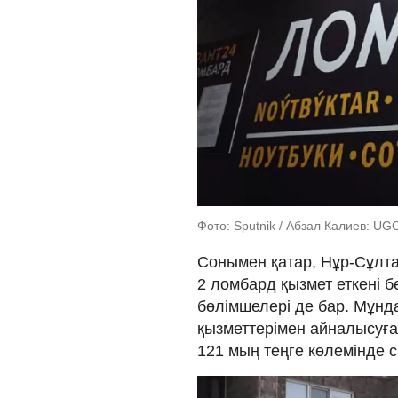
Фото: Sputnik / Абзал Калиев: UG
Сонымен қатар, Нұр-Сұл
2 ломбард қызмет еткені б
бөлімшелері де бар. Мұнд
қызметтерімен айналысуға
121 мың теңге көлемінде 