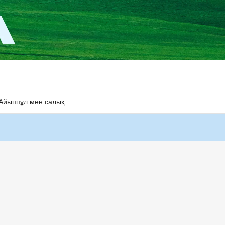
Айыппұл мен салық