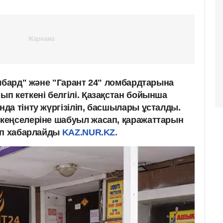
омбард" және "Гарант 24" ломбардтарына
п кеткені белгілі. Қазақстан бойынша
да тінту жүргізіліп, басшылары ұсталды.
кеңселеріне шабуыл жасап, қаражаттарын
еп хабарлайды
KAZ.NUR.KZ.