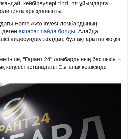
лғандай, кейбіреулері тіпті, ол ұйымдарға
 полицияға арызданыпты.
удағы Home Avto Invest ломбардының
ы деген
ақпарат пайда болды.
Алайда,
шісі видеоүндеу жолдап, бұл ақпаратты жоққа
метінше, "Гарант 24" ломбардының басшысы –
қ кеңсесі астанадағы Сығанақ көшісінде