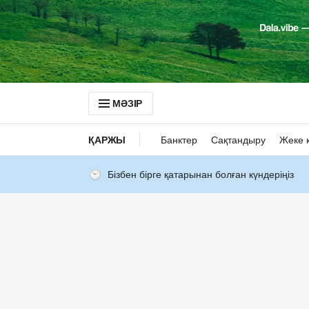
МӘЗІР
ҚАРЖЫ
Банктер
Сақтандыру
Жеке 
Бізбен бірге қатарынан болған күндеріңіз