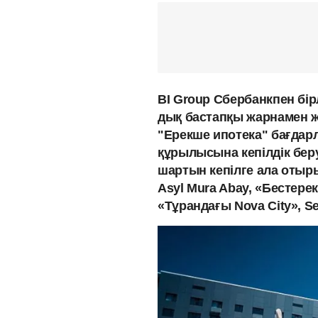
BI Group Сбербанкпен бір
дық бастапқы жарнамен 
"Ерекше ипотека" бағдар
құрылысына кепілдік беру
шартын кепілге ала отыры
Asyl Mura Abay, «Бестерек
«Тұрандағы Nova City», Sez