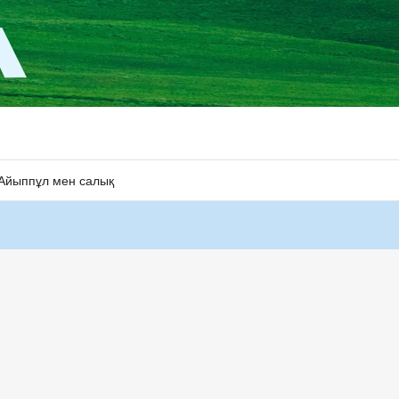
Айыппұл мен салық