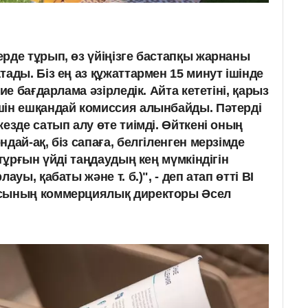
рде тұрып, өз үйіңізге бастапқы жарнаны
ады. Біз ең аз құжаттармен 15 минут ішінде
ие бағдарлама әзірледік. Айта кететіні, қарыз
шін ешқандай комиссия алынбайды. Пәтерді
езде сатып алу өте тиімді. Өйткені оның
дай-ақ, біз сапаға, белгіленген мерзімде
 тұрғын үйді таңдаудың кең мүмкіндігін
ауы, қабаты және т. б.)", - деп атап өтті BI
сының коммерциялық директоры Әсел