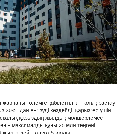
 жарнаны төлемге қабілеттілікті толық растау
з 30% -дан енгізуді көздейді. Қарызгер үшін
текалық қарыздың жылдық мөлшерлемесі
енің максималды құны 25 млн теңгені
 жылға дейін алуға болады.