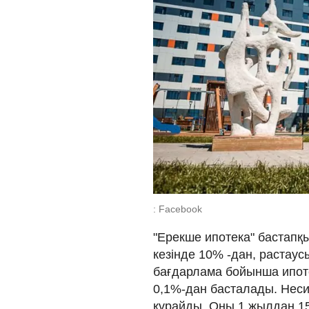
: Facebook
"Ерекше ипотека" бастапқы
кезінде 10% -дан, растаусы
бағдарлама бойынша ипо
0,1%-дан басталады. Неси
құрайды. Оны 1 жылдан 15