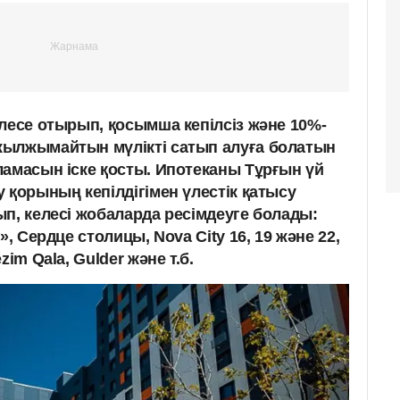
лесе отырып, қосымша кепілсіз және 10%-
жылжымайтын мүлікті сатып алуға болатын
ламасын іске қосты. Ипотеканы Тұрғын үй
 қорының кепілдігімен үлестік қатысу
п, келесі жобаларда ресімдеуге болады:
», Сердце столицы, Nova City 16, 19 және 22,
im Qala, Gulder және т.б.