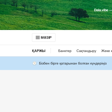
МӘЗІР
ҚАРЖЫ
Банктер
Сақтандыру
Жеке 
Бізбен бірге қатарынан болған күндеріңіз