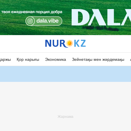
қаржы
Қор нарығы
Экономика
Зейнетақы мен жәрдемақы