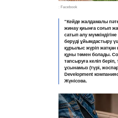
: Facebook
"Кейде жалдамалы пәте
жинау қиынға соғып жат
сатып алу мүмкіндігіне 
беруді ұйымдастыру ү
құрылыс жүріп жатқан к
құны төмен болады. Сон
тапсыруға келіп беріп,
ұсынамыз (түрі, жоспарл
Development компания
Жүнісова.