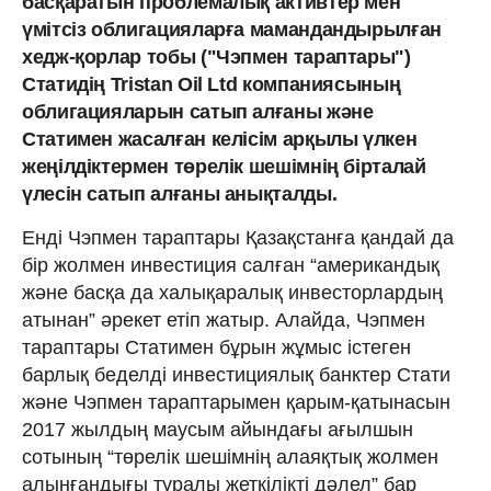
басқаратын проблемалық активтер мен
үмітсіз облигацияларға мамандандырылған
хедж-қорлар тобы ("Чэпмен тараптары")
Статидің Tristan Oil Ltd компаниясының
облигацияларын сатып алғаны және
Статимен жасалған келісім арқылы үлкен
жеңілдіктермен төрелік шешімнің бірталай
үлесін сатып алғаны анықталды.
Енді Чэпмен тараптары Қазақстанға қандай да
бір жолмен инвестиция салған “американдық
және басқа да халықаралық инвесторлардың
атынан” әрекет етіп жатыр. Алайда, Чэпмен
тараптары Статимен бұрын жұмыс істеген
барлық беделді инвестициялық банктер Стати
және Чэпмен тараптарымен қарым-қатынасын
2017 жылдың маусым айындағы ағылшын
сотының “төрелік шешімнің алаяқтық жолмен
алынғандығы туралы жеткілікті дәлел” бар