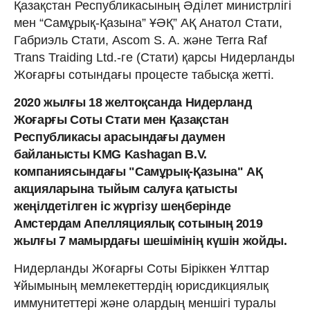
Қазақстан Республикасының Әділет министрлігі
мен “Самұрық-Қазына” ҰӘҚ” АҚ Анатол Стати,
Габриэль Стати, Ascom S. A. және Terra Raf
Trans Traiding Ltd.-ге (Стати) қарсы Нидерланды
Жоғарғы сотындағы процесте табысқа жетті.
2020 жылғы 18 желтоқсанда Нидерланд
Жоғарғы Соты Стати мен Қазақстан
Республикасы арасындағы даумен
байланысты KMG Kashagan B.V.
компаниясындағы "Самұрық-Қазына" АҚ
акцияларына тыйым салуға қатысты
жеңілдетілген іс жүргізу шеңберінде
Амстердам Апелляциялық сотының 2019
жылғы 7 мамырдағы шешімінің күшін жойды.
Нидерланды Жоғарғы Соты Біріккен Ұлттар
Ұйымының мемлекеттердің юрисдикциялық
иммунитеттері және олардың меншігі туралы