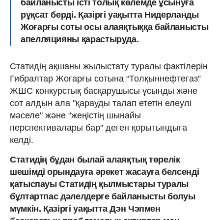
байланысты істі толық көлемде ұсынуға
рұқсат берді. Қазіргі уақытта Нидерланды
Жоғарғы соты осы алаяқтыққа байланысты
апелляцияны қарастыруда.
Статидің ақшаны жылыстату туралы фактілерін
Гибралтар Жоғарғы сотына “Толқыннефтегаз”
ЖШС конкурстық басқарушысы ұсынды және
сот алдын ала "қарауды талап ететін елеулі
мәселе" және “жеңістің шынайы
перспективалары бар” деген қорытындыға
келді.
Статидің бұдан былай алаяқтық төрелік
шешімді орындауға әрекет жасауға белсенді
қатыспауы Статидің қылмыстары туралы
бұлтартпас дәлелдерге байланысты болуы
мүмкін. Қазіргі уақытта Дэн Чэпмен