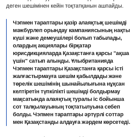
деген шешімінен кейін тоқтатқанын ашпайды.
Чэпмен тараптары қазір алаяқтық шешімді
мәжбүрлеп орындау кампаниясының нақты
күші және демеушілері болып табылады,
олардың акциялары бірқатар
юрисдикцияларда Қазақстанға қарсы "ақша
үшін" сатып алынды. Ұлыбританияда
Чэпмен тараптары Қазақстанға қарсы істі
жалғастырмауға шешім қабылдады және
төрелік шешімінің шынайылығына нұқсан
келтіретін түпкілікті шешімді болдырмау
мақсатында алаяқтық туралы іс бойынша
сот талқылауының тоқтатылуына себеп
болды. Чэпмен тараптары әртүрлі соттар
мен Қазақстанды алдауға жәрдем көрсетеді.