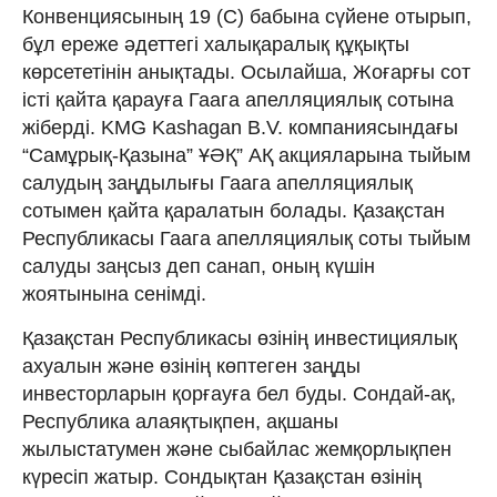
Конвенциясының 19 (С) бабына сүйене отырып,
бұл ереже әдеттегі халықаралық құқықты
көрсететінін анықтады. Осылайша, Жоғарғы сот
істі қайта қарауға Гаага апелляциялық сотына
жіберді. KMG Kashagan B.V. компаниясындағы
“Самұрық-Қазына” ҰӘҚ” АҚ акцияларына тыйым
салудың заңдылығы Гаага апелляциялық
сотымен қайта қаралатын болады. Қазақстан
Республикасы Гаага апелляциялық соты тыйым
салуды заңсыз деп санап, оның күшін
жоятынына сенімді.
Қазақстан Республикасы өзінің инвестициялық
ахуалын және өзінің көптеген заңды
инвесторларын қорғауға бел буды. Сондай-ақ,
Республика алаяқтықпен, ақшаны
жылыстатумен және сыбайлас жемқорлықпен
күресіп жатыр. Сондықтан Қазақстан өзінің