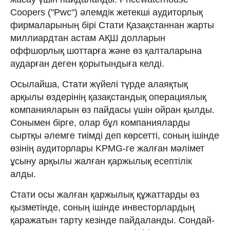
Coopers ("Pwc") әлемдік жетекші аудиторлық
фирмаларының бірі Стати Қазақстаннан жарты
миллиардтан астам АҚШ долларын
оффшорлық шоттарға және өз қалталарына
аударған деген қорытындыға келді.
Осылайша, Стати жүйелі түрде алаяқтық
арқылы өздерінің қазақстандық операциялық
компанияларын өз пайдасы үшін ойран қылды.
Сонымен бірге, олар бұл компанияларды
сыртқы әлемге тиімді деп көрсетті, соның ішінде
өзінің аудиторлары KPMG-ге жалған мәлімет
ұсыну арқылы жалған қаржылық есептілік
алды.
Стати осы жалған қаржылық құжаттарды өз
қызметінде, соның ішінде инвесторлардың
қаражатын тарту кезінде пайдаланды. Сондай-