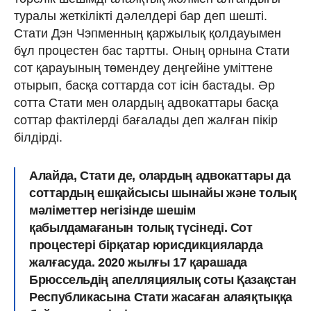
туралы жеткілікті дәлелдері бар деп шешті.
Стати Дэн Чэпменның қаржылық қолдауымен
бұл процестен бас тартты. Оның орнына Стати
сот қарауының төмендеу деңгейіне уміттене
отырып, басқа соттарда сот ісін бастады. Әр
сотта Стати мен олардың адвокаттары басқа
соттар фактілерді бағалады деп жалған пікір
білдірді.
Алайда, Стати де, олардың адвокаттары да
соттардың ешқайсысы шынайы және толық
мәліметтер негізінде шешім
қабылдамағанын толық түсінеді. Сот
процестері бірқатар юрисдикцияларда
жалғасуда. 2020 жылғы 17 қарашада
Брюссельдің апелляциялық соты Қазақстан
Республикасына Стати жасаған алаяқтыққа