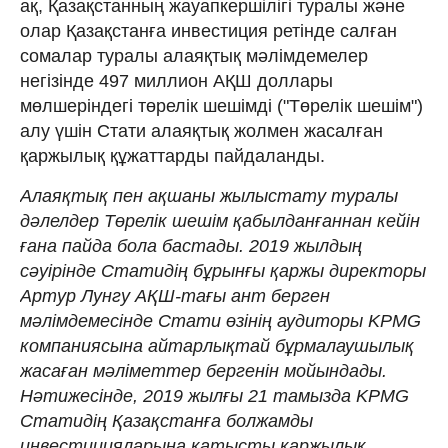
ақ, Қазақстанның жауапкершілігі туралы және
олар Қазақстанға инвестиция ретінде салған
сомалар туралы алаяқтық мәлімдемелер
негізінде 497 миллион АҚШ доллары
мөлшеріндегі төрелік шешімді ("Төрелік шешім")
алу үшін Стати алаяқтық жолмен жасалған
қаржылық құжаттарды пайдаланды.
Алаяқтық пен ақшаны жылыстату туралы
дәлелдер Төрелік шешім қабылданғаннан кейін
ғана пайда бола бастады. 2019 жылдың
сәуірінде Статидің бұрынғы қаржы директоры
Артур Лунгу АҚШ-тағы ант берген
мәлімдемесінде Стати өзінің аудиторы KPMG
компаниясына айтарлықтай бұрмалаушылық
жасаған мәліметтер бергенін мойындады.
Нәтижесінде, 2019 жылғы 21 тамызда KPMG
Статидің Қазақстанға болжамды
инвестицияларына қатысты қаржылық