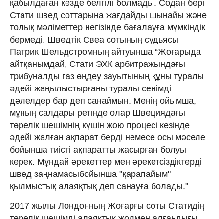
қабылдаған кезде белгілі болмады. Содан бері
Стати швед соттарына жағдайды шынайы және
толық мәліметтер негізінде бағалауға мүмкіндік
бермеді. Шведтік Свеа сотының судьясы
Патрик Шельдстромның айтуынша “Жоғарыда
айтқанымдай, Стати ЭХК арбитражындағы
трибуналды газ өңдеу зауытының құны туралы
әдейі жаңылыстырғаны туралы сенімді
дәлелдер бар деп санаймын. Менің ойымша,
мұның салдары ретінде олар Швециядағы
төрелік шешімнің күшін жою процесі кезінде
әдейі жалған ақпарат берді немесе осы мәселе
бойынша тиісті ақпаратты жасырған болуы
керек. Мұндай әрекеттер мен әрекетсіздіктерді
швед заңнамасыбойынша "қарапайым"
қылмыстық алаяқтық деп санауға болады."
2017 жылы Лондонның Жоғарғы соты Статидің
төрелік шешімді алаяқтық жолмен алғандығы