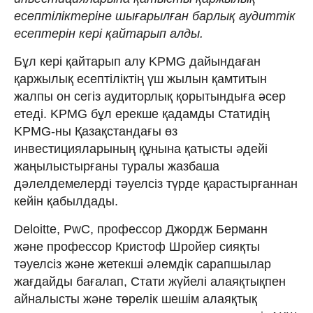
есептіліктеріне шығарылған барлық аудиттік
есептерін кері қайтарып алды.
Бұл кері қайтарып алу KPMG дайындаған
қаржылық есептіліктің үш жылын қамтитын
жалпы он сегіз аудиторлық қорытындыға әсер
етеді. KPMG бұл ерекше қадамды Статидің
KPMG-ны Қазақстандағы өз
инвестицияларының құнына қатысты әдейі
жаңылыстырғаны туралы жазбаша
дәлелдемелерді тәуелсіз түрде қарастырғаннан
кейін қабылдады.
Deloitte, PwC, профессор Джордж Берманн
және профессор Кристоф Шройер сияқты
тәуелсіз және жетекші әлемдік сарапшылар
жағдайды бағалап, Стати жүйелі алаяқтықпен
айналысты және төрелік шешім алаяқтық