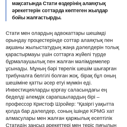
мақсатында Стати өздерінің алаяқтық
әрекеттерін соттарда көптеген жылдар
бойы жалғастырды.
Стати мен олардың адвокаттары шешімді
орындау процестерінде соттар алаяқтық пен
ақшаны жылыстатудың жаңа дәлелдерін толық
қарастырмауы үшін соттарға жүйелі түрде
бұрмалаушылық пен жалған мәлімдемелер
ұсынады. Мұның бәрі төрелік шешім шығарған
трибуналға белгілі болған жоқ, бірақ бұл оның
шешіміне қатты әсер етуі мүмкін еді.
Инвестицияларды қорғау саласындағы ең
беделді әлемдік сарапшылардың бірі –
профессор Кристоф Шройер: “Қазіргі уақытта
қолда бар дәлелдер, соның ішінде KPMG хат
алмасулары мен жалған қаржылық есептілік
Статидің заңсыз әрекеттері мен теріс пиғылын