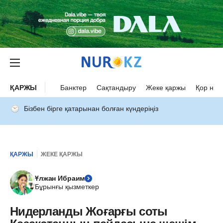
ҚАРЖЫ
Банктер
Сақтандыру
Жеке қаржы
Қор нар
Бізбен бірге қатарынан болған күндеріңіз
ҚАРЖЫ
ЖЕКЕ ҚАРЖЫ
Ұлжан Ибраим
Бұрынғы қызметкер
Нидерланды Жоғарғы соты