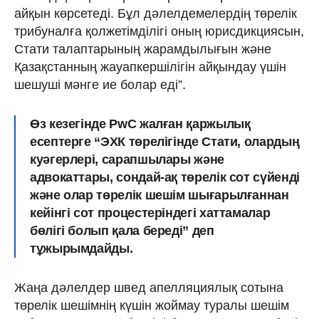
айқын көрсетеді. Бұл дәлелдемелердің төрелік
трибуналға қолжетімділігі оның юрисдикциясын,
Стати талаптарының жарамдылығын және
Қазақстанның жауапкершілігін айқындау үшін
шешуші мәнге ие болар еді”.
Өз кезегінде PwC жалған қаржылық
есептерге “ЭХК төрелігінде Стати, олардың
куәгерлері, сарапшылары және
адвокаттары, сондай-ақ төрелік сот сүйенді
және олар төрелік шешім шығарылғаннан
кейінгі сот процестеріндегі хаттамалар
бөлігі болып қала береді” деп
тұжырымдайды.
Жаңа дәлелдер швед апелляциялық сотына
төрелік шешімнің күшін жоймау туралы шешім