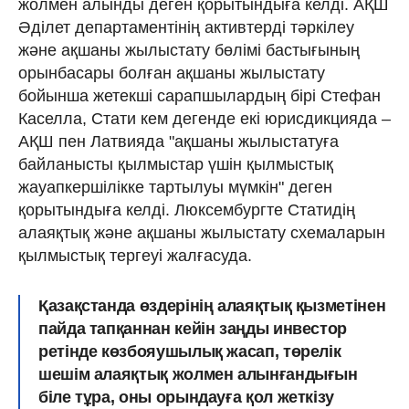
жолмен алынды деген қорытындыға келді. АҚШ
Әділет департаментінің активтерді тәркілеу
және ақшаны жылыстату бөлімі бастығының
орынбасары болған ақшаны жылыстату
бойынша жетекші сарапшылардың бірі Стефан
Каселла, Стати кем дегенде екі юрисдикцияда –
АҚШ пен Латвияда "ақшаны жылыстатуға
байланысты қылмыстар үшін қылмыстық
жауапкершілікке тартылуы мүмкін" деген
қорытындыға келді. Люксембургте Статидің
алаяқтық және ақшаны жылыстату схемаларын
қылмыстық тергеуі жалғасуда.
Қазақстанда өздерінің алаяқтық қызметінен
пайда тапқаннан кейін заңды инвестор
ретінде көзбояушылық жасап, төрелік
шешім алаяқтық жолмен алынғандығын
біле тұра, оны орындауға қол жеткізу