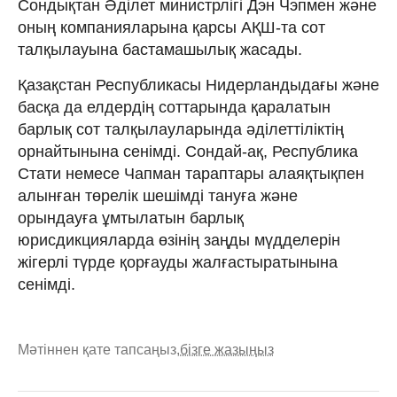
Сондықтан Әділет министрлігі Дэн Чэпмен және
оның компанияларына қарсы АҚШ-та сот
талқылауына бастамашылық жасады.
Қазақстан Республикасы Нидерландыдағы және
басқа да елдердің соттарында қаралатын
барлық сот талқылауларында әділеттіліктің
орнайтынына сенімді. Сондай-ақ, Республика
Стати немесе Чапман тараптары алаяқтықпен
алынған төрелік шешімді тануға және
орындауға ұмтылатын барлық
юрисдикцияларда өзінің заңды мүдделерін
жігерлі түрде қорғауды жалғастыратынына
сенімді.
Мәтіннен қате тапсаңыз,
бізге жазыңыз