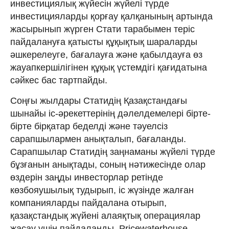
инвестициялық жүйесін жүйелі түрде
инвестицияларды қорғау қалқанының артында
жасырынып жүрген Стати тарабымен теріс
пайдалануға қатысты құқықтық шараларды
әшкерелеуге, бағалауға және қабылдауға өз
жауапкершілігінен құқық үстемдігі қағидатына
сәйкес бас тартпайды.
Соңғы жылдары Статидің Қазақстандағы
шынайы іс-әрекеттерінің дәлелдемелері бірте-
бірте бірқатар беделді және тәуелсіз
сарапшылармен анықталып, бағаланды.
Сарапшылар Статидің заңнаманы жүйелі түрде
бұзғанын анықтады, соның нәтижесінде олар
өздерін заңды инвесторлар ретінде
көзбояушылық тудырып, іс жүзінде жалған
компанияларды пайдалана отырып,
қазақстандық жүйені алаяқтық операциялар
жасау үшін пайдаланды. Pricewaterhouse