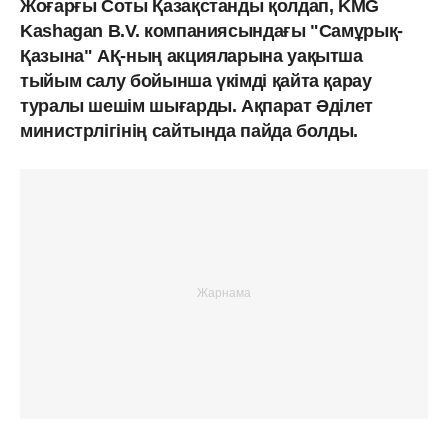
Жоғарғы Соты Қазақстанды қолдап, KMG
Kashagan B.V. компаниясындағы "Самұрық-
Қазына" АҚ-ның акцияларына уақытша
тыйым салу бойынша үкімді қайта қарау
туралы шешім шығарды. Ақпарат Әділет
министрлігінің сайтында пайда болды.