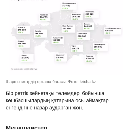
Шаршы метрдің орташа бағасы. Фото: krisha.kz
Бір реттік зейнетақы төлемдері бойынша
көшбасшылардың қатарына осы аймақтар
енгендігіне назар аударған жөн.
Мегаполистер