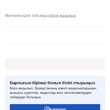
Мәтіннен қате тапсаңыз,
бізге жазыңыз
Барлығын бірінші болып біліп отырыңыз
Бізге жазылып, Қазақстанның өзекті жаңалықтарынан,
қызықты суреттер, видеолар мен эксклюзивтерден
хабардар болыңыз.
Instagram