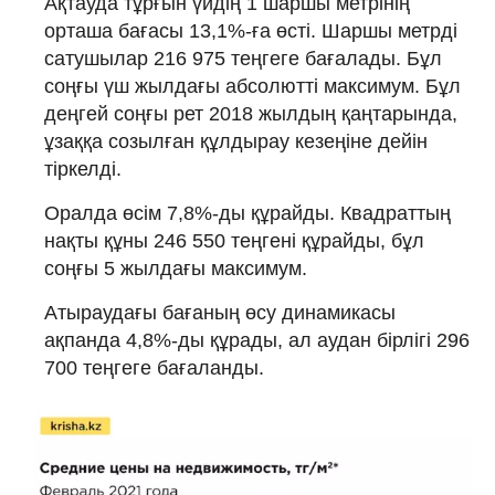
Ақтауда тұрғын үйдің 1 шаршы метрінің
орташа бағасы 13,1%-ға өсті. Шаршы метрді
сатушылар 216 975 теңгеге бағалады. Бұл
соңғы үш жылдағы абсолютті максимум. Бұл
деңгей соңғы рет 2018 жылдың қаңтарында,
ұзаққа созылған құлдырау кезеңіне дейін
тіркелді.
Оралда өсім 7,8%-ды құрайды. Квадраттың
нақты құны 246 550 теңгені құрайды, бұл
соңғы 5 жылдағы максимум.
Атыраудағы бағаның өсу динамикасы
ақпанда 4,8%-ды құрады, ал аудан бірлігі 296
700 теңгеге бағаланды.