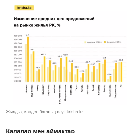
Жылдық мәндегі бағаның өсуі: krisha.kz
Қалалар мен аймақтар