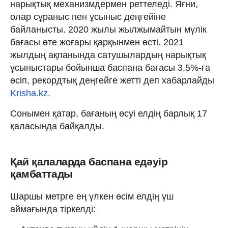
нарықтық механизмдермен реттеледі. Яғни,
олар сұраныс пен ұсыныс деңгейіне
байланысты. 2020 жылы жылжымайтын мүлік
бағасы өте жоғары қарқынмен өсті. 2021
жылдың ақпанында сатушылардың нарықтық
ұсыныстары бойынша баспана бағасы 3,5%-ға
өсіп, рекордтық деңгейге жетті деп хабарлайды
Krisha.kz.
Сонымен қатар, бағаның өсуі елдің барлық 17
қаласында байқалды.
Қай қалаларда баспана едәуір
қамбаттады
Шаршы метрге ең үлкен өсім елдің үш
аймағында тіркелді: