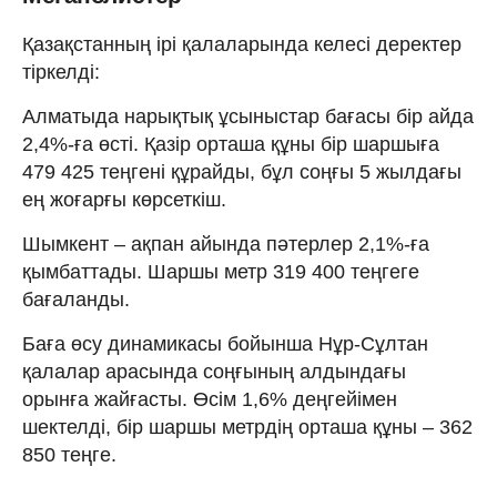
Қазақстанның ірі қалаларында келесі деректер
тіркелді:
Алматыда нарықтық ұсыныстар бағасы бір айда
2,4%-ға өсті. Қазір орташа құны бір шаршыға
479 425 теңгені құрайды, бұл соңғы 5 жылдағы
ең жоғарғы көрсеткіш.
Шымкент – ақпан айында пәтерлер 2,1%-ға
қымбаттады. Шаршы метр 319 400 теңгеге
бағаланды.
Баға өсу динамикасы бойынша Нұр-Сұлтан
қалалар арасында соңғының алдындағы
орынға жайғасты. Өсім 1,6% деңгейімен
шектелді, бір шаршы метрдің орташа құны – 362
850 теңге.