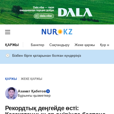
ҚАРЖЫ
Банктер
Сақтандыру
Жеке қаржы
Қор нар
Бізбен бірге қатарынан болған күндеріңіз
ҚАРЖЫ
ЖЕКЕ ҚАРЖЫ
Азамат Қабетов
Бұрынғы қызметкер
Рекордтық деңгейде өсті: