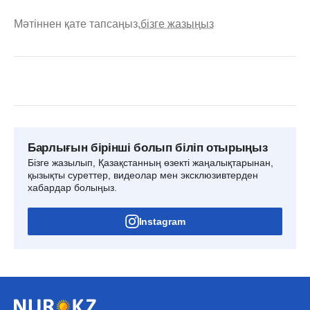
Мәтіннен қате тапсаңыз,
бізге жазыңыз
Барлығын бірінші болып біліп отырыңыз
Бізге жазылып, Қазақстанның өзекті жаңалықтарынан,
қызықты суреттер, видеолар мен эксклюзивтерден
хабардар болыңыз.
Instagram