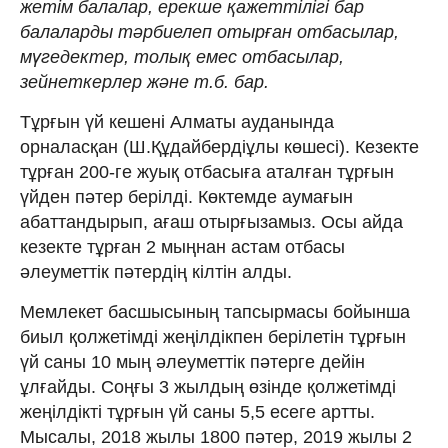
жетім балалар, ерекше қажеттілігі бар
балаларды тәрбиелеп отырған отбасылар,
мүгедектер, толық емес отбасылар,
зейнеткерлер және т.б. бар.
Тұрғын үй кешені Алматы ауданында
орналасқан (Ш.Құдайбердіұлы көшесі). Кезекте
тұрған 200-ге жуық отбасыға аталған тұрғын
үйден пәтер берілді. Көктемде аумағын
абаттандырып, ағаш отырғызамыз. Осы айда
кезекте тұрған 2 мыңнан астам отбасы
әлеуметтік пәтердің кілтін алды.
Мемлекет басшысының тапсырмасы бойынша
биыл қолжетімді жеңілдікпен берілетін тұрғын
үй саны 10 мың әлеуметтік пәтерге дейін
ұлғайды. Соңғы 3 жылдың өзінде қолжетімді
жеңілдікті тұрғын үй саны 5,5 есеге артты.
Мысалы, 2018 жылы 1800 пәтер, 2019 жылы 2