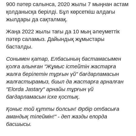
900 пәтер салынса, 2020 жылы 7 мыңнан астам
қолданысқа берілді. Бұл көрсеткіш алдағы
жылдары да сақталмақ.
Жаңа 2022 жылы тағы да 10 мың әлеуметтік
пәтер саламыз. Дайындық жұмыстары
басталды.
Сонымен қатар, Елбасының бастамасымен
қолға алынған "Жұмыс істейтін жастарға
жалға берілетін тұрғын үй" бағдарламасын
жалғастырамыз, биыл да жастарға арналған
"Elorda Jastary" арнайы тұрғын үй
бағдарламасын іске қостық.
Қоныс той құтты болсын! Әрбір отбасыға
амандық тілеймін!" - деп жазды елорда
басшысы.