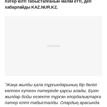
пәтер кілті табысталғанын мәлім етті, деп
хабарлайды KAZ.NUR.KZ.
"Жаңа жылды қала тұрғындарының бір бөлігі
көптен күткен пәтерінде қарсы алады. Бүгін
жылдар бойы кезекте тұрған елордалықтарға
пәтер кілті табысталды. Олардың арасында