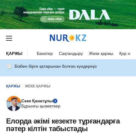
ҚАРЖЫ
Банктер
Сақтандыру
Жеке қаржы
Қор нар
Бізбен бірге қатарынан болған күндеріңіз
ҚАРЖЫ
ЖЕКЕ ҚАРЖЫ
Сәке Қанатұлы
Бұрынғы қызметкер
Елорда әкімі кезекте тұрғандарға
пәтер кілтін табыстады