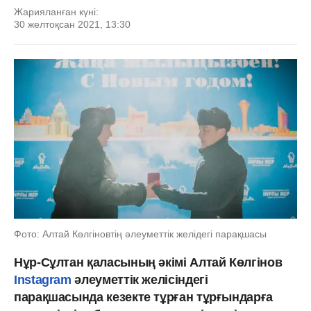
Жарияланған күні:
30 желтоқсан 2021, 13:30
Фото: Алтай Көлгіновтің әлеуметтік желідегі парақшасы
Нұр-Сұлтан қаласының әкімі Алтай Көлгінов
Instagram
әлеуметтік желісіндегі
парақшасында кезекте тұрған тұрғындарға