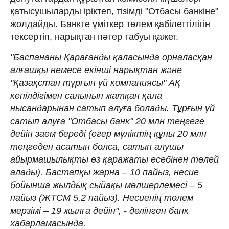
қатысушыларды іріктеп, тізімді "Отбасы банкіне"
жолдайды. Банкте үміткер төлем қабілеттілігін
тексертіп, нарықтан пәтер табуы қажет.
"Баспананы Қарағанды қаласында орналасқан
алғашқы немесе екінші нарықтан және
"Қазақстан тұрғын үй компаниясы" АҚ
кепілдігімен салынып жатқан қала
нысандарынан сатып алуға болады. Тұрғын үй
сатып алуға "Отбасы банк" 20 млн теңгеге
дейін заем береді (егер мүліктің құны 20 млн
теңгеден асатын болса, сатып алушы
айырмашылықты өз қаражаты есебінен төлей
алады). Бастапқы жарна – 10 пайыз, несие
бойынша жылдық сыйақы мөлшерлемесі – 5
пайыз (ЖТСМ 5,2 пайыз). Несиенің төлем
мерзімі – 19 жылға дейін", - делінген банк
хабарламасында.