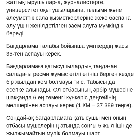
жаттықтырушыларға, журналистерге,
университет оқытушыларына, ғылыми және
әлеуметтік сала қызметкерлеріне жеке баспана
алу үшін жеңілдетілген заем алуға мүмкіндік
береді.
Бағдарлама талабы бойынша үміткердің жасы
35-тен аспауы керек.
Бағдарламаға қатысушылардың таңдаған
саладағы ресми жұмыс өтілі өтініш берген кезде
бір жылдан кем болмауы тиіс. Табысы да
есепке алынады. Ол отбасының әрбір мүшесіне
шаққанда 6 ең төменгі күнкөріс деңгейінің
мөлшерінен аспауы керек (1 КМ – 37 389 теңге).
Сондай-ақ бағдарламаға қатысушы мен оның
отбасы мүшелерінің атында соңғы 5 жыл ішінде
жылжымайтын мүлік болмауы шарт.