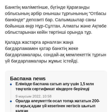
Банктің мәліметінше, бүгінде Қарағанды
облысының әрбір оныншы тұрғынының "Отбасы
банкінде" депозиті бар. Салымшылар саны
бойынша өңір Нұр-Сұлтан, Алматы және Ақтөбе
облыстарынан кейін төртінші орында тұр.
Қалада жастарға арналған жаңа
бағдарламамен қатар банктің жеке
бағдарламалары, сондай-ақ мемлекеттік тұрғын
үй бағдарламалары жұмыс істейді.
Баспана news
Елімізде баспана сатып алу үшін 1,5 млн
теңгелік сертификат кімдерге беріледі
9 маусым 2022, 10:58
Оралда әлеуметтік осал топқа жататын 200-
ге жуық адам үй кезегінен негізсіз шығып
қалған