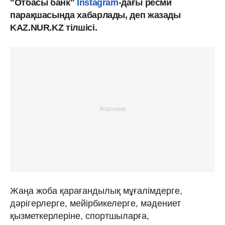
"Отбасы банк"
Instagram
-дағы ресми
парақшасында хабарлады, деп жазады
KAZ.NUR.KZ тілшісі.
Жаңа жоба қарағандылық мұғалімдерге,
дәрігерлерге, мейірбикелерге, мәдениет
қызметкерлеріне, спортшыларға,