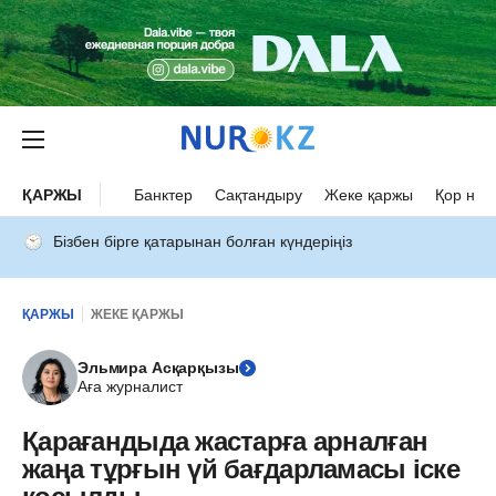
ҚАРЖЫ
Банктер
Сақтандыру
Жеке қаржы
Қор нар
Бізбен бірге қатарынан болған күндеріңіз
ҚАРЖЫ
ЖЕКЕ ҚАРЖЫ
Эльмира Асқарқызы
Аға журналист
Қарағандыда жастарға арналған
жаңа тұрғын үй бағдарламасы іске