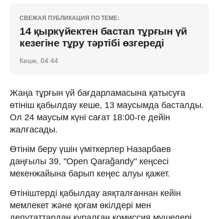
СВЕЖАЯ ПУБЛИКАЦИЯ ПО ТЕМЕ:
14 қыркүйектен бастап тұрғын үй
кезегіне тұру тәртібі өзгереді
Кеше, 04:44
Жаңа тұрғын үй бағдарламасына қатысуға
өтініш қабылдау кеше, 13 маусымда басталды.
Ол 24 маусым күні сағат 18:00-ге дейін
жалғасады.
Өтінім беру үшін үміткерлер Назарбаев
даңғылы 39, "Open Qarağandy" кеңсесі
мекенжайына барып кеңес алуы қажет.
Өтініштерді қабылдау аяқталғаннан кейін
мемлекет және қоғам өкілдері мен
депутаттардан құралған комиссия мүшелері