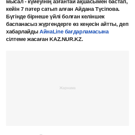
мысал - күйеуінің азғантай ақшасымен бастап,
кейін 7 пәтер сатып алған Айдана Түсіпова.
Бүгінде бірнеше үйлі болған келіншек
баспанасыз жүргендерге өз кеңесін айтты, деп
хабарлайды
АйнаLine бағдарламасына
сілтеме жасаған KAZ.NUR.KZ.