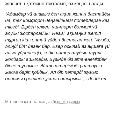
жіберетін қатесіне тоқталып, өз кеңесін алды.
"Адамдар үй аламыз деп ақша жинап бастайды
да, тек комфорт деңгейіндегі пәтерлерге көз
тігеді. Бірден үлкен, үш-төрт бөлмелі үй
алуды жоспарлайды. Негізі, ақшаңыз жетіп
тұрған кішкентай үйден бастаған жөн. "Аязби,
әліңді біл" деген бар. Егер осылай аз ақшаға үй
алып үйренсеңіз, кейін пәтер алудың түрлі
жолдары ашылады. Бүгінде біз ата-енемізбен
бірге тұрамыз. Жеті пәтеріміздің алтауын
жалға беріп қойдық. Ал бір пәтерді жұмыс
орнымыз ретінде ұстап отырмыз", - дейді ол.
Мәтіннен қате тапсаңыз,
бізге жазыңыз