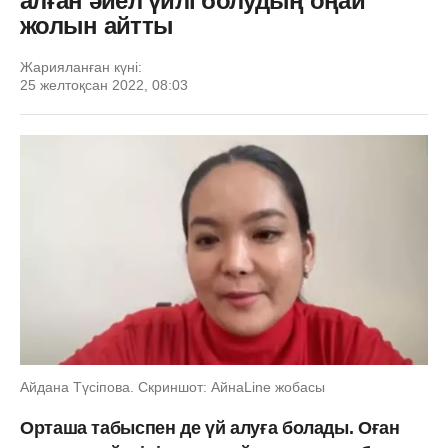
алған әйел үйлі болудың оңай
жолын айтты
Жарияланған күні:
25 желтоқсан 2022, 08:03
Айдана Түсіпова. Скриншот: АйнаLine жобасы
Орташа табыспен де үй алуға болады. Оған