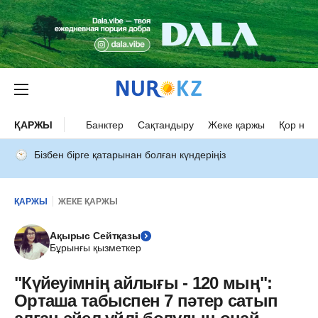
ҚАРЖЫ
Банктер
Сақтандыру
Жеке қаржы
Қор нар
Бізбен бірге қатарынан болған күндеріңіз
ҚАРЖЫ
ЖЕКЕ ҚАРЖЫ
Ақырыс Сейтқазы
Бұрынғы қызметкер
"Күйеуімнің айлығы - 120 мың":
Орташа табыспен 7 пәтер сатып