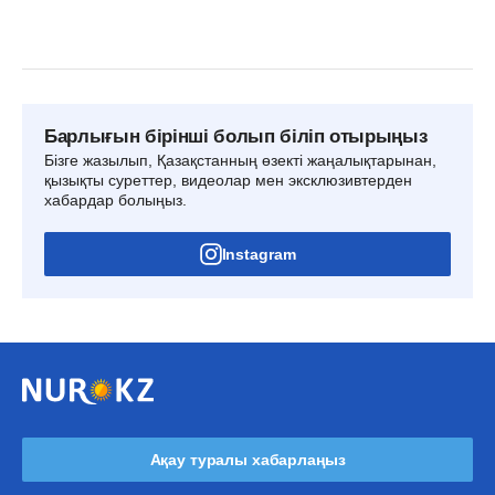
Барлығын бірінші болып біліп отырыңыз
Бізге жазылып, Қазақстанның өзекті жаңалықтарынан,
қызықты суреттер, видеолар мен эксклюзивтерден
хабардар болыңыз.
Instagram
Ақау туралы хабарлаңыз