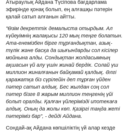
Атыраулық Айдана Түсіпова бағдарлама
эфирінде қонақ болып, ең алғашқы пәтерін
қалай сатып алғанын айтты.
"Өзім декреттік демалыста отырдым. Ал
күйеуімнің жалақысы 120 мың теңге болатын.
Ата-енемізбен бірге тұрғандықтан, азық-
түлік және басқа да шығындарды сол кісілер
мойнына алды. Сондықтан жолдасымның
ақшасын үй алу үшін жинай бердік. Солай үш
миллион жиналғанын байқамай қалдық. Әлгі
қаражатқа біз сүрілейін деп тұрған үйден
пәтер сатып алдық. Бес жылдан соң сол
пәтер бізге 8 жарым миллион теңгенің үйі
болып оралды. Қалған үйлерімізді ипотекаға
алдық. Оның да жолы көп. Қазіргі таңда жеті
пәтеріміз бар", - дейді Айдана.
Сондай-ақ Айдана көпшіліктің үй алар кезде