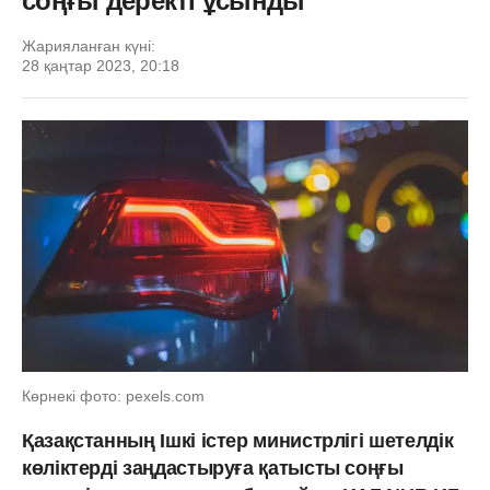
соңғы деректі ұсынды
Жарияланған күні:
28 қаңтар 2023, 20:18
Көрнекі фото: pexels.com
Қазақстанның Ішкі істер министрлігі шетелдік
көліктерді заңдастыруға қатысты соңғы