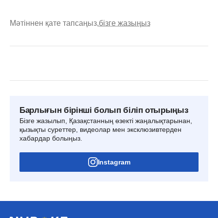
Мәтіннен қате тапсаңыз,
бізге жазыңыз
Барлығын бірінші болып біліп отырыңыз
Бізге жазылып, Қазақстанның өзекті жаңалықтарынан,
қызықты суреттер, видеолар мен эксклюзивтерден
хабардар болыңыз.
Instagram