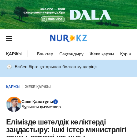
ҚАРЖЫ
Банктер
Сақтандыру
Жеке қаржы
Қор нар
Бізбен бірге қатарынан болған күндеріңіз
ҚАРЖЫ
ЖЕКЕ ҚАРЖЫ
Сәке Қанатұлы
Бұрынғы қызметкер
Елімізде шетелдік көліктерді
заңдастыру: Ішкі істер министрлігі