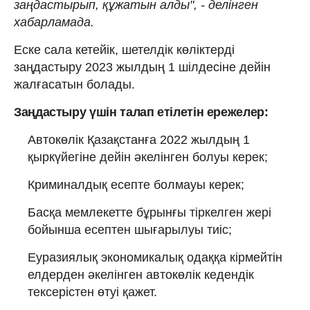
заңдастырып, құжатын алды", - делінген
хабарламада.
Еске сала кетейік, шетелдік көліктерді
заңдастыру 2023 жылдың 1 шілдесіне дейін
жалғасатын болады.
Заңдастыру үшін талап етілетін ережелер:
Автокөлік Қазақстанға 2022 жылдың 1
қыркүйегіне дейін әкелінген болуы керек;
Криминалдық есепте болмауы керек;
Басқа мемлекетте бұрынғы тіркелген жері
бойынша есептен шығарылуы тиіс;
Еуразиялық экономикалық одаққа кірмейтін
елдерден әкелінген автокөлік кедендік
тексерістен өтуі қажет.