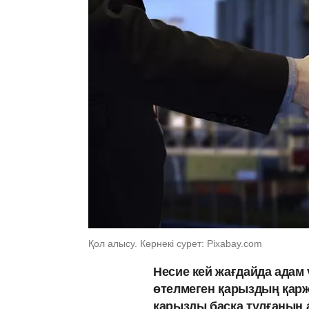
Қол алысу. Көрнекі сурет: Pixabay.com
Несие кей жағдайда адам 
өтелмеген қарыздың қарж
қарызды басқа тұлғаның а