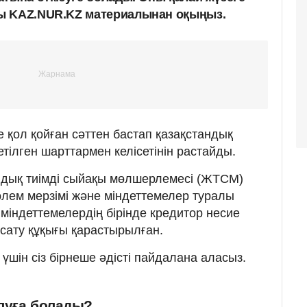
ы KAZ.NUR.KZ материалынан оқыңыз.
е қол қойған сәттен бастап қазақстандық
тілген шарттармен келісетінін растайды.
лдық тиімді сыйақы мөлшерлемесі (ЖТСМ)
өлем мерзімі және міндеттемелер туралы
міндеттемелердің бірінде кредитор несие
, сату құқығы қарастырылған.
үшін сіз бірнеше әдісті пайдалана аласыз.
луға болады?