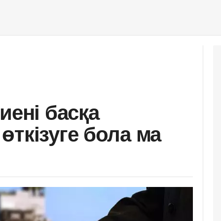
иені басқа
өткізуге бола ма