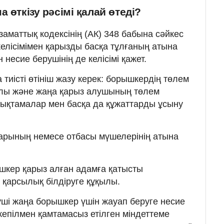
 өткізу рәсімі қалай өтеді?
аматтық кодексінің (АК) 348 бабына сәйкес
елісімімен қарызды басқа тұлғаның атына
н несие берушінің де келісімі қажет.
 тиісті өтініш жазу керек: борышкердің төлем
уралы және жаңа қарыз алушының төлем
анықтамалар мен басқа да құжаттарды ұсыну
арының немесе отбасы мүшелерінің атына
шкер қарыз алған адамға қатысты
қарсылық білдіруге құқылы.
ушi жаңа борышкер үшiн жауап беруге несие
 кепiлмен қамтамасыз етiлген мiндеттеме