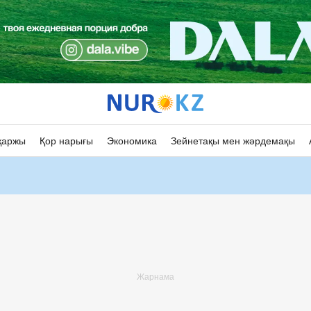
қаржы
Қор нарығы
Экономика
Зейнетақы мен жәрдемақы