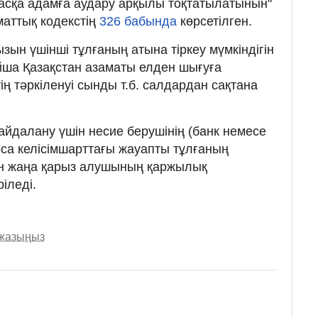
асқа адамға аудару арқылы тоқтатылатынын"
маттық кодекстің
326 бабында
көрсетілген.
зын үшінші тұлғаның атына тіркеу мүмкіндігін
ша Қазақстан азаматы елден шығуға
ң тәркіленуі сынды т.б. салдардан сақтана
йдалану үшін несие берушінің (банк немесе
 қоса келісімшарттағы жауапты тұлғаның
ын жаңа қарыз алушының қаржылық
ріледі.
 жазыңыз