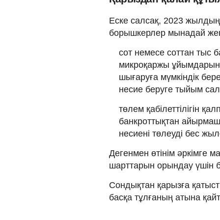
Еске салсақ, 2023 жылдың
борышкерлер мынадай жең
сот немесе соттан тыс 
микроқаржы ұйымдарын
шығаруға мүмкіндік беред
несие беруге тыйым са
төлем қабілеттілігін қал
банкроттықтан айырмаш
несиені төлеуді бес жыл
Дегенмен өтінім әркімге 
шарттарын орындау үшін бе
Сондықтан қарызға қатыст
басқа тұлғаның атына қайта