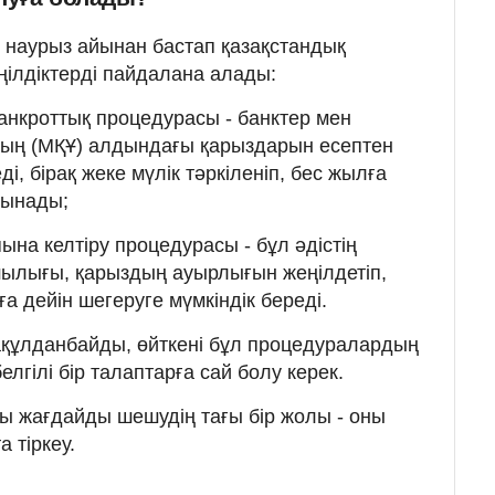
 наурыз айынан бастап қазақстандық
ілдіктерді пайдалана алады:
банкроттық процедурасы - банктер мен
ың (МҚҰ) алдындағы қарыздарын есептен
і, бірақ жеке мүлік тәркіленіп, бес жылға
лынады;
пына келтіру процедурасы - бұл әдістің
ылығы, қарыздың ауырлығын жеңілдетіп,
ға дейін шегеруге мүмкіндік береді.
мақұлданбайды, өйткені бұл процедуралардың
лгілі бір талаптарға сай болу керек.
ы жағдайды шешудің тағы бір жолы - оны
 тіркеу.