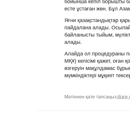
бойынша кепiл борышты б
есте ұстаған жөн. Бұл Аза
Яғни қазақстандықтар қары
пайдалана алады. Осылай
байланысты тыйым, мүлікті
алады.
Алайда ол процедураны па
МҚҰ) келісімі қажет, оған
өзгеруін мақұлдамас бұр
мүмкіндіктері мұқият тексе
Мәтіннен қате тапсаңыз,
бізге