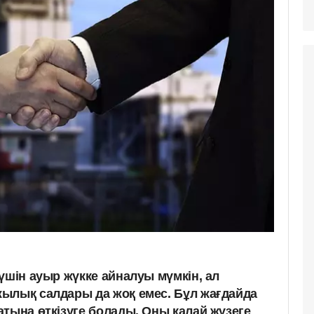
үшін ауыр жүкке айналуы мүмкін, ал
ылық салдары да жоқ емес. Бұл жағдайда
тына өткізуге болады. Оны қалай жүзеге