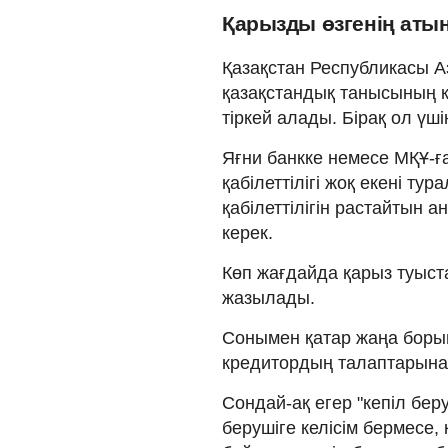
Қарызды өзгенің атына
Қазақстан Республикасы Аз
қазақстандық танысының к
тіркей алады. Бірақ ол үші
Яғни банкке немесе МҚҰ-ға
қабілеттілігі жоқ екені т
қабілеттілігін растайтын 
керек.
Көп жағдайда қарыз туыст
жазылады.
Сонымен қатар жаңа боры
кредитордың талаптарына 
Сондай-ақ егер "кепiл бер
берушiге келiсiм бермесе,