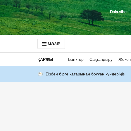
МӘЗІР
ҚАРЖЫ
Банктер
Сақтандыру
Жеке 
Бізбен бірге қатарынан болған күндеріңіз