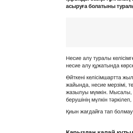
асыруға болатыны турал
Несие алу туралы келісімг
несие алу құжатында көрсе
Өйткені келісімшартта жы
жайында, несие мерзімі, т
жазылуы мүмкін. Мысалы, 
берушінің мүлкін тәркілеп
Қиын жағдайға тап болмау 
Қарыздан қалай құты