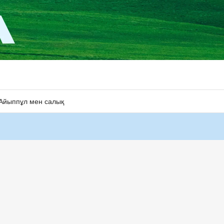
Айыппұл мен салық