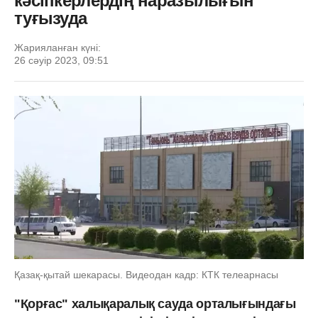
кәсіпкерлердің наразылығын
туғызуда
Жарияланған күні:
26 сәуір 2023, 09:51
Қазақ-қытай шекарасы. Видеодан кадр: КТК телеарнасы
"Қорғас" халықаралық сауда орталығындағы