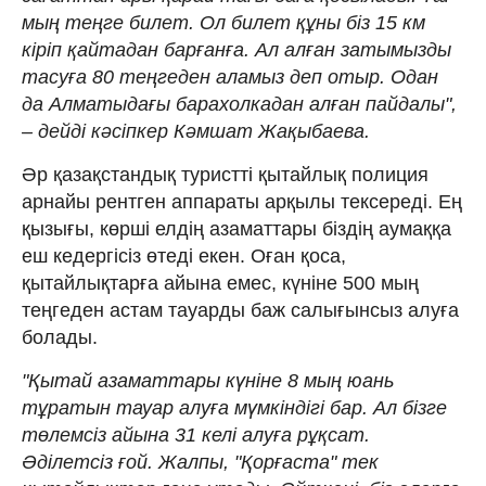
мың теңге билет. Ол билет құны біз 15 км
кіріп қайтадан барғанға. Ал алған затымызды
тасуға 80 теңгеден аламыз деп отыр. Одан
да Алматыдағы барахолкадан алған пайдалы",
– дейді кәсіпкер Кәмшат Жақыбаева.
Әр қазақстандық туристті қытайлық полиция
арнайы рентген аппараты арқылы тексереді. Ең
қызығы, көрші елдің азаматтары біздің аумаққа
еш кедергісіз өтеді екен. Оған қоса,
қытайлықтарға айына емес, күніне 500 мың
теңгеден астам тауарды баж салығынсыз алуға
болады.
"Қытай азаматтары күніне 8 мың юань
тұратын тауар алуға мүмкіндігі бар. Ал бізге
төлемсіз айына 31 келі алуға рұқсат.
Әділетсіз ғой. Жалпы, "Қорғаста" тек