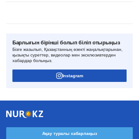
Барлығын бірінші болып біліп отырыңыз
Бізге жазылып, Қазақстанның өзекті жаңалықтарынан,
қызықты суреттер, видеолар мен эксклюзивтерден
хабардар болыңыз.
Instagram
Ақау туралы хабарлаңыз