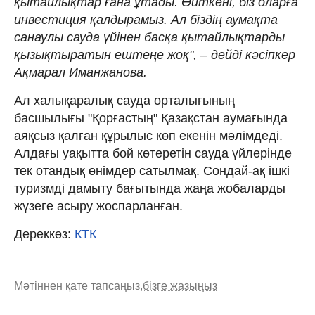
қытайлықтар ғана ұтады. Өйткені, біз оларға
инвестиция қалдырамыз. Ал біздің аумақта
санаулы сауда үйінен басқа қытайлықтарды
қызықтыратын ештеңе жоқ", – дейді кәсіпкер
Ақмарал Иманжанова.
Ал халықаралық сауда орталығының
басшылығы "Қорғастың" Қазақстан аумағында
аяқсыз қалған құрылыс көп екенін мәлімдеді.
Алдағы уақытта бой көтеретін сауда үйлерінде
тек отандық өнімдер сатылмақ. Сондай-ақ ішкі
туризмді дамыту бағытында жаңа жобаларды
жүзеге асыру жоспарланған.
Дереккөз:
КТК
Мәтіннен қате тапсаңыз,
бізге жазыңыз