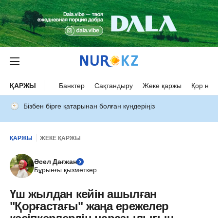
ҚАРЖЫ
Банктер
Сақтандыру
Жеке қаржы
Қор нар
Бізбен бірге қатарынан болған күндеріңіз
ҚАРЖЫ
ЖЕКЕ ҚАРЖЫ
Әсел Дағжан
Бұрынғы қызметкер
Үш жылдан кейін ашылған
"Қорғастағы" жаңа ережелер