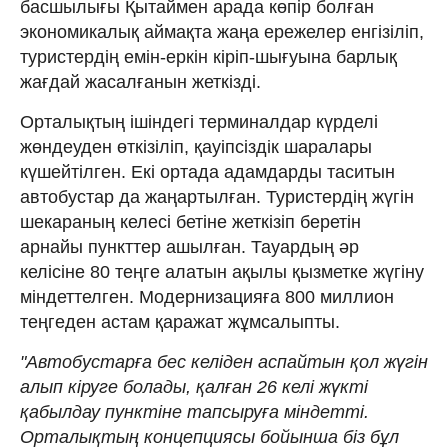
басшылығы Қытаймен арада көпір болған
экономикалық аймақта жаңа ережелер енгізіліп,
туристердің емін-еркін кіріп-шығуына барлық
жағдай жасалғанын жеткізді.
Орталықтың ішіндегі терминалдар күрделі
жөндеуден өткізіліп, қауіпсіздік шаралары
күшейтілген. Екі ортада адамдарды таситын
автобустар да жаңартылған. Туристердің жүгін
шекараның келесі бетіне жеткізіп беретін
арнайы пункттер ашылған. Тауардың әр
келісіне 80 теңге алатын ақылы қызметке жүгіну
міндеттелген. Модернизацияға 800 миллион
теңгеден астам қаражат жұмсалыпты.
"Автобустарға бес келіден аспайтын қол жүгін
алып кіруге болады, қалған 26 келі жүкті
қабылдау пунктіне тапсыруға міндетті.
Орталықтың концепциясы бойынша біз бұл