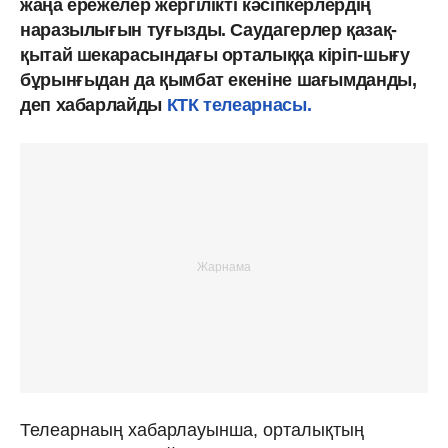
жаңа ережелер жергілікті кәсіпкерлердің
наразылығын туғызды. Саудагерлер қазақ-
қытай шекарасындағы орталыққа кіріп-шығу
бұрынғыдан да қымбат екеніне шағымданды,
деп хабарлайды
КТК телеарнасы.
Телеарнаың хабарлауынша, орталықтың