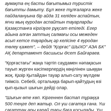
аумақта ең басты бағытымыз туристік
бағытты дамыту. Бұл жеке тұлғаларға жеке
пайдалануына бір айда 31 келіден аспайтын,
яғни мың еуродан аспайтын тауарларды
Қазақстанға кіргізуге рұқсат етіледі. Егер
айына алған заттың салмағы осы межеден
асып кетсе тауардың әр келісіне 4 еуродан
төлеу қажет", – дейді "Қорғас" ШЫХО" АЭА БК"
АҚ департамент басшысы Әсет Байғараев.
"Қорғастағы" жаңа тәртіп саудамен нәпақасын
тауып жүрген кәсіпкерлердің көңілінен шыққан
жоқ. Қазір Қытайдан тауар алып-сату мүлдем
тиімсіз. Себебі, орталыққа барып-қайтудың өзі
қып-қызыл шығын дейді олар.
"Шығын өте көп. Кіргеннен бастап тұраққа
500 теңге деп жатыр. Ол үш сағатқа ғана. Үш
сағаттан ары қарай тағы баға қосылады. Үш