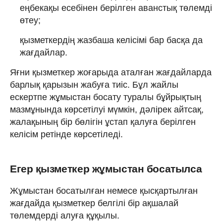
еңбекақы есебінен берілген аванстық төлемді
өтеу;
қызметкердің жазбаша келісімі бар басқа да
жағдайлар.
Яғни қызметкер жоғарыда аталған жағдайларда
барлық қарызын жабуға тиіс. Бұл жайлы
ескертпе жұмыстан босату туралы бұйрықтың
мазмұнында көрсетілуі мүмкін, дәлірек айтсақ,
жалақының бір бөлігін ұстап қалуға берілген
келісім ретінде көрсетіледі.
Егер қызметкер жұмыстан босатылса
Жұмыстан босатылған немесе қысқартылған
жағдайда қызметкер белгілі бір ақшалай
төлемдерді алуға құқылы.