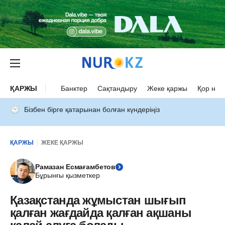
ҚАРЖЫ
Банктер
Сақтандыру
Жеке қаржы
Қор нар
Бізбен бірге қатарынан болған күндеріңіз
ҚАРЖЫ
ЖЕКЕ ҚАРЖЫ
Рамазан Есмағамбетов
Бұрынғы қызметкер
Қазақстанда жұмыстан шығып
қалған жағдайда қалған ақшаны