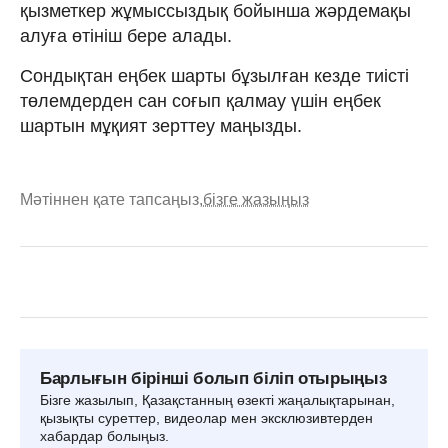
қызметкер жұмыссыздық бойынша жәрдемақы
алуға өтініш бере алады.
Сондықтан еңбек шарты бұзылған кезде тиісті
төлемдерден сан соғып қалмау үшін еңбек
шартын мұқият зерттеу маңызды.
Мәтіннен қате тапсаңыз,
бізге жазыңыз
Барлығын бірінші болып біліп отырыңыз
Бізге жазылып, Қазақстанның өзекті жаңалықтарынан,
қызықты суреттер, видеолар мен эксклюзивтерден
хабардар болыңыз.