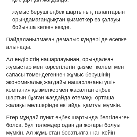
жұмыс беруші еңбек шартының талаптарын
орындамағандықтан қызметкер өз қалауы
бойынша кеткен кезде.
Пайдаланылмаған демалыс күндері де есепке
алынады.
Ал өндiрiстің нашарлауынан, орындалған
жұмыстар мен көрсетiлетiн қызмет көлемі мен
сапасы төмендегеннен жұмыс берушінің
экономикалық жағдайы нашарлағаны үшін
компания қызметкермен жасалған еңбек
шартын бұзған жағдайда өтемақы орташа
жалақы мөлшерінде екі айды қамтуы мүмкін.
Егер мұндай пункт еңбек шартында белгіленген
болса, бұл төлемдер одан да жоғары болуы
мүмкін. Ал жұмыстан босатылғаннан кейін