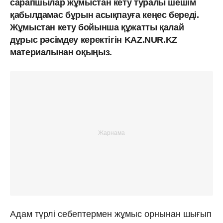
сарапшылар жұмыстан кету туралы шешім
қабылдамас бұрын асықпауға кеңес береді.
Жұмыстан кету бойынша құжатты қалай
дұрыс рәсімдеу керектігін KAZ.NUR.KZ
материалынан оқыңыз.
Адам түрлі себептермен жұмыс орнынан шығып