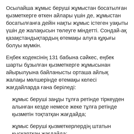
Осылайша жұмыс беруші жұмыстан босатылған
қызметкерге өткен айлары үшін де, жұмыстан
босатылғанға дейін нақты жұмыс істеген уақыты
үшін де жалақысын төлеуге міндетті. Сондай-ақ
қазақстандықтардың өтемақы алуға құқығы
болуы мүмкін.
Еңбек кодексінің 131 бабына сәйкес, еңбек
шарты бұзылған қызметкерге жұмысынан
айырылуына байланысты орташа айлық
жалақы мөлшерінде өтемақы келесі
жағдайларда ғана беріледі:
жұмыс беруші заңды тұлға ретінде тіркеуден
алынған кезде немесе жеке тұлға ретінде
қызметін тоқтатқан жағдайда;
жұмыс беруші қызметкерлердің штатын
қысқартқан жағдайда;