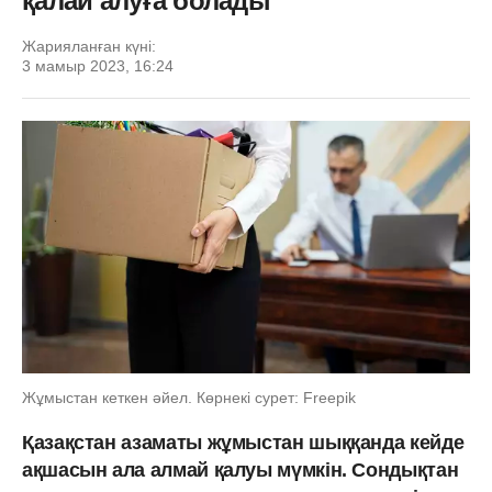
қалай алуға болады
Жарияланған күні:
3 мамыр 2023, 16:24
Жұмыстан кеткен әйел. Көрнекі сурет: Freepik
Қазақстан азаматы жұмыстан шыққанда кейде
ақшасын ала алмай қалуы мүмкін. Сондықтан