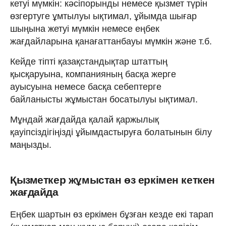
кетуі мүмкін: кәсіпорынды немесе қызмет түрін
өзгертуге ұмтылуы ықтимал, ұйымда шығар
шыңына жетуі мүмкін немесе еңбек
жағдайларына қанағаттанбауы мүмкін және т.б.
Кейде тіпті қазақстандықтар штаттың
қысқаруына, компанияның басқа жерге
ауысуына немесе басқа себептерге
байланысты жұмыстан босатылуы ықтимал.
Мұндай жағдайда қалай қаржылық
қауіпсіздігіңізді ұйымдастыруға болатынын білу
маңызды.
Қызметкер жұмыстан өз еркімен кеткен
жағдайда
Еңбек шартын өз еркімен бұзған кезде екі тарап