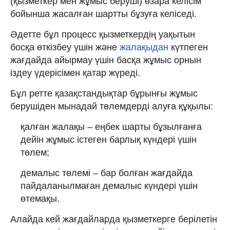
(қызметкер мен жұмыс беруші) өзара келісім
бойынша жасалған шартты бұзуға келіседі.
Әдетте бұл процесс қызметкердің уақытын
босқа өткізбеу үшін және
жалақыдан
күтпеген
жағдайда айырмау үшін басқа жұмыс орнын
іздеу үдерісімен қатар жүреді.
Бұл ретте қазақстандықтар бұрынғы жұмыс
берушіден мынадай төлемдерді алуға құқылы:
қалған жалақы – еңбек шарты бұзылғанға
дейін жұмыс істеген барлық күндері үшін
төлем;
демалыс төлемі – бар болған жағдайда
пайдаланылмаған демалыс күндері үшін
өтемақы.
Алайда кей жағдайларда қызметкерге берілетін