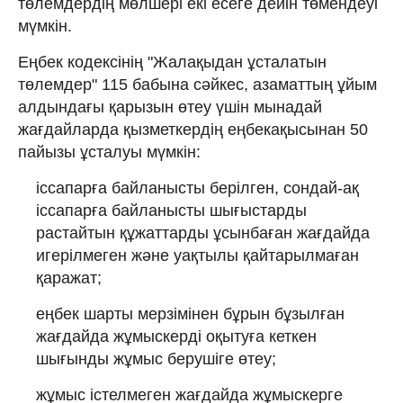
төлемдердің мөлшері екі есеге дейін төмендеуі
мүмкін.
Еңбек кодексінің "Жалақыдан ұсталатын
төлемдер" 115 бабына сәйкес, азаматтың ұйым
алдындағы қарызын өтеу үшін мынадай
жағдайларда қызметкердің еңбекақысынан 50
пайызы ұсталуы мүмкін:
іссапарға байланысты берілген, сондай-ақ
іссапарға байланысты шығыстарды
растайтын құжаттарды ұсынбаған жағдайда
игерілмеген және уақтылы қайтарылмаған
қаражат;
еңбек шарты мерзiмiнен бұрын бұзылған
жағдайда жұмыскердi оқытуға кеткен
шығынды жұмыс берушiге өтеу;
жұмыс істелмеген жағдайда жұмыскерге