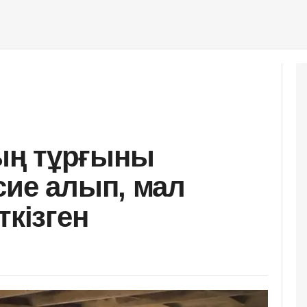
ың тұрғыны
сие алып, мал
ткізген