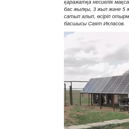
қаражатқа несиелік мақс
бас жылқы, 3 жыл және 5
сатып алып, өсіріп отырм
басшысы Саят Икласов.