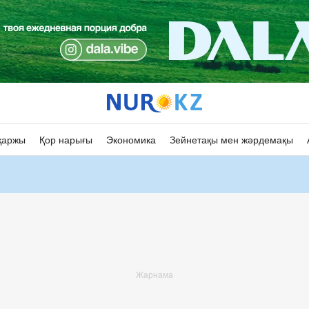
қаржы
Қор нарығы
Экономика
Зейнетақы мен жәрдемақы