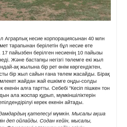
ол Аграрлық несие корпорациясынан 40 млн
імет тарапынан берілетін бұл несие өте
і, 17 пайызбен берілген несиенің 10 пайызы
ді. Және бастапқы негізгі төлемге екі жыл
ндай-ақ жылына бір рет өнім көргендіктен,
сты бір жыл сайын ғана төлем жасайды. Бірақ
мемлекет жайдан жай ешкімге оңды-солды
к екенін алға тартты. Себебі "Кесіп пішкен тон
дын ала жоспар құрып, мүмкіншіліктерін
пілдендірілуі керек екенін айтады.
 адамдардың қателесуі мүмкін. Мысалы ақша
ін деп ойлайды. Содан кейін, мысалы,