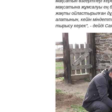
мақсатын өзгертпеуі керек
мақсатына жұмсалуы ең б
жақты ойластырылған дұр
алатынын, кейін міндетті
тырысу керек", - дейді С