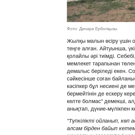
Фото: Динара Ерболқызы
Жылқы малын өсіру үшін 
теңге алған. Айтуынша, үк
қолайлы әрі тиімді. Себеб
мемлекет тарапынан төлене
демалыс беріледі екен. Со
сәйкесінше соған байланы
кәсіпкер бұл несиені де 
бермейтінін де ескеру кере
келте болмас" демекші, ал
анықтап, дүние-мүлікпен ке
"Түпкілікті ойланып, көп
алсам бірден байып кетем