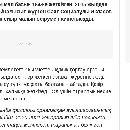
 мал басын 184-ке жеткізген. 2015 жылдан
н айналысып жүрген Саят Социалұлы Икласов
 сиыр малын өсірумен айналысады.
мемлекеттік қызметте - құқық қорғау органы
ылда өсіп, ер жеткен азамат жүрегіне жақын
ысу түпкі мақсаты болғанын айтады. Қазір
п, халыққа жеткізеді. Ол үшін Аграрлық несие
есие алған.
ында филиалы орналасқан ауылшаруашылық
індім. 2020-2021 жж аралығында несиемен
іргі таңда мемлекет тарапынан бөлінген