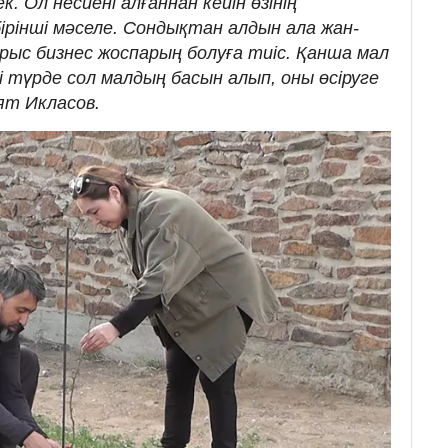
. Ол несиені алғаннан кейін өзінің
ірінші мәселе. Сондықтан алдын ала жан-
ыс бизнес жоспарың болуға тиіс. Қанша мал
 түрде сол малдың басын алып, оны өсіруге
аят Икласов.