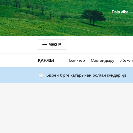
МӘЗІР
ҚАРЖЫ
Банктер
Сақтандыру
Жеке 
Бізбен бірге қатарынан болған күндеріңіз