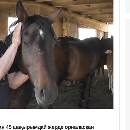
н 45 шақырымдай жерде орналасқан