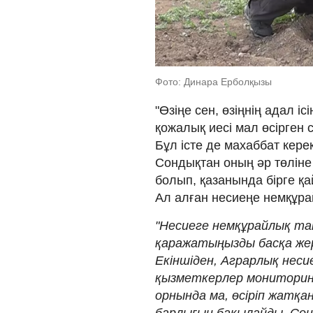
Фото: Динара Ерболқызы
"Өзіңе сен, өзіңнің адал іс
қожалық иесі мал өсірген с
Бұл істе де махаббат кере
Сондықтан оның әр төлін
болып, қазанында бірге қ
Ал алған несиеңе немқұра
"Несиеге немқұрайлық та
қаражатыңызды басқа жер
Екіншіден, Аграрлық нес
қызметкерлер мониторинг 
орнында ма, өсіріп жатқ
барлығын бақылайды. Со