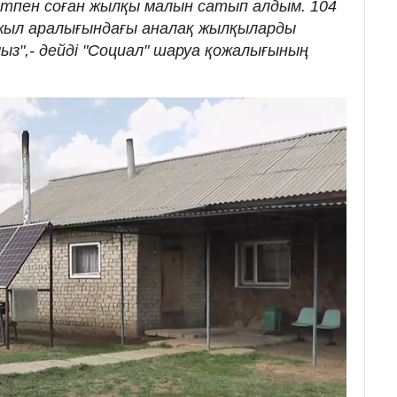
атпен соған жылқы малын сатып алдым. 104
 жыл аралығындағы аналақ жылқыларды
ыз",- дейді "Социал" шаруа қожалығының