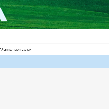
Айыппұл мен салық