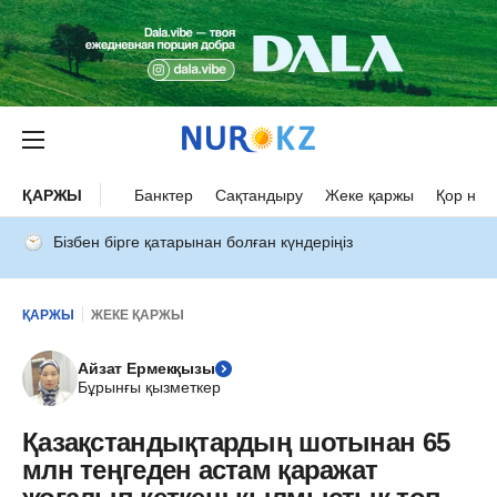
ҚАРЖЫ
Банктер
Сақтандыру
Жеке қаржы
Қор нар
Бізбен бірге қатарынан болған күндеріңіз
ҚАРЖЫ
ЖЕКЕ ҚАРЖЫ
Айзат Ермекқызы
Бұрынғы қызметкер
Қазақстандықтардың шотынан 65
млн теңгеден астам қаражат