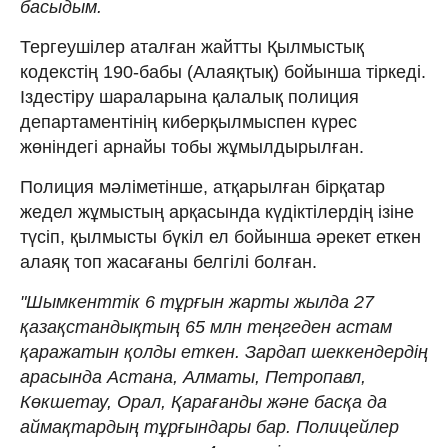
басыдым.
Тергеушілер аталған жайтты Қылмыстық
кодекстің 190-бабы (Алаяқтық) бойынша тіркеді.
Іздестіру шараларына қалалық полиция
департаментінің киберқылмыспен күрес
жөніндегі арнайы тобы жұмылдырылған.
Полиция мәліметінше, атқарылған бірқатар
жедел жұмыстың арқасында күдіктілердің ізіне
түсіп, қылмысты бүкіл ел бойынша әрекет еткен
алаяқ топ жасағаны белгілі болған.
"Шымкенттік 6 тұрғын жарты жылда 27
қазақстандықтың 65 млн теңгеден астам
қаражатын қолды еткен. Зардап шеккендердің
арасында Астана, Алматы, Петропавл,
Көкшетау, Орал, Қарағанды ​​және басқа да
аймақтардың тұрғындары бар. Полицейлер