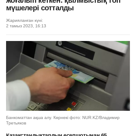
жоғалып кеткен: қылмыстық топ
мүшелері сотталды
Жарияланған күні:
2 тамыз 2023, 16:13
Банкоматтан ақша алу. Көрнекі фото: NUR.KZ/Владимир
Третьяков
Қазақстандықтардың есепшотынан 65