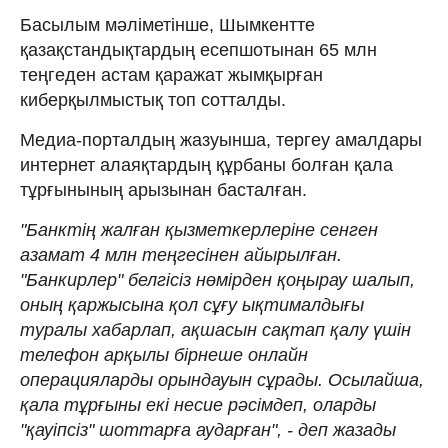
Басылым мәліметінше, Шымкентте
қазақстандықтардың есепшотынан 65 млн
теңгеден астам қаражат жымқырған
киберқылмыстық топ сотталды.
Медиа-порталдың жазуынша, тергеу амалдары
интернет алаяқтардың құрбаны болған қала
тұрғынының арызынан басталған.
"Банктің жалған қызметкерлеріне сенген
азамат 4 млн теңгесінен айырылған.
"Банкирлер" белгісіз нөмірден қоңырау шалып,
оның қаржысына қол сұғу ықтималдығы
туралы хабарлап, ақшасын сақтап қалу үшін
телефон арқылы бірнеше онлайн
операцияларды орындауын сұрады. Осылайша,
қала тұрғыны екі несие рәсімдеп, оларды
"қауіпсіз" шоттарға аударған", - деп жазады