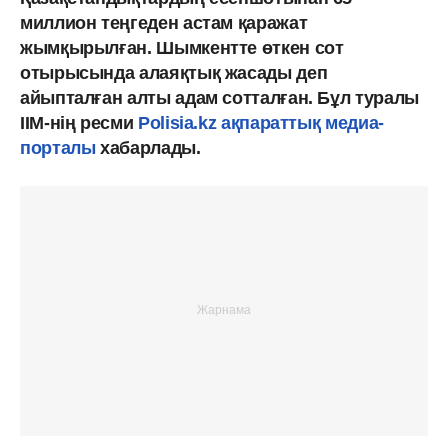
миллион теңгеден астам қаражат
жымқырылған. Шымкентте өткен сот
отырысында алаяқтық жасады деп
айыпталған алты адам сотталған. Бұл туралы
IIM-нің ресми
Polisia.kz ақпараттық медиа-
порталы
хабарлады.