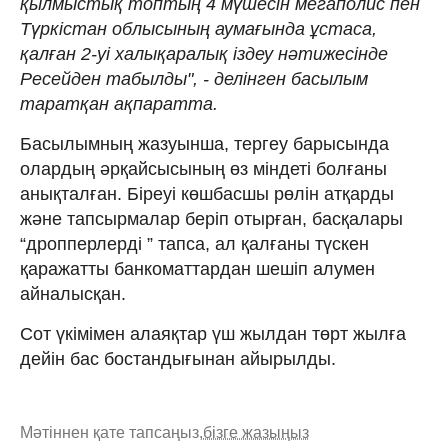
қылмыстық топтың 4 мүшесін мегаполис пен
Түркістан облысының аумағында ұстаса,
қалған 2-уі халықаралық іздеу нәтижесінде
Ресейден табылды", - делінген басылым
таратқан ақпаратта.
Басылымның жазуынша, тергеу барысында
олардың әрқайсысының өз міндеті болғаны
анықталған. Біреуі көшбасшы рөлін атқарды
және тапсырмалар беріп отырған, басқалары
“дропперлерді ” тапса, ал қалғаны түскен
қаражатты банкоматтардан шешіп алумен
айналысқан.
Сот үкімімен алаяқтар үш жылдан төрт жылға
дейін бас бостандығынан айырылды.
Мәтіннен қате тапсаңыз,
бізге жазыңыз