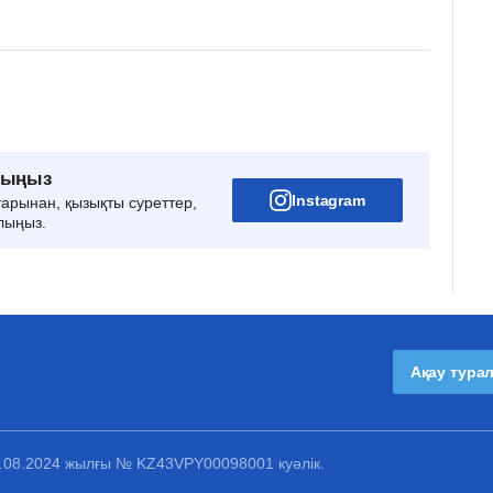
рыңыз
Instagram
тарынан, қызықты суреттер,
лыңыз.
Ақау тура
1.08.2024 жылғы № KZ43VPY00098001 куәлік.