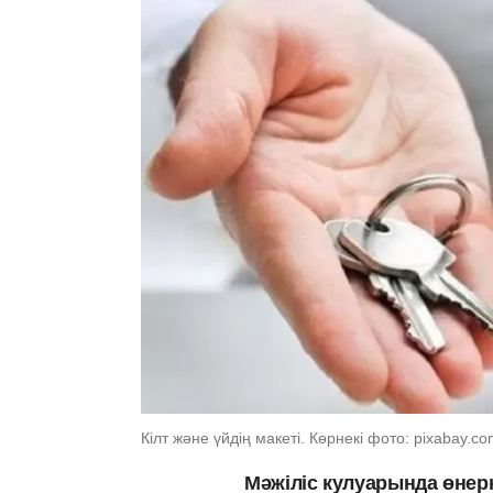
Кілт және үйдің макеті. Көрнекі фото: pixabay.c
Мәжіліс кулуарында өнер