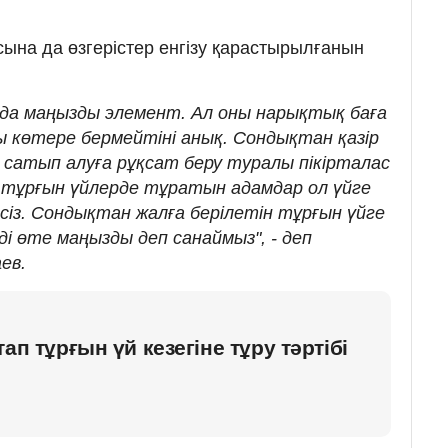
ына да өзгерістер енгізу қарастырылғанын
 да маңызды элемент. Ал оны нарықтық баға
ы көтере бермейтіні анық. Сондықтан қазір
сатып алуға рұқсат беру туралы пікірталас
тұрғын үйлерде тұратын адамдар ол үйге
із. Сондықтан жалға берілетін тұрғын үйге
ді өте маңызды деп санаймыз", - деп
ев.
ап тұрғын үй кезегіне тұру тәртібі