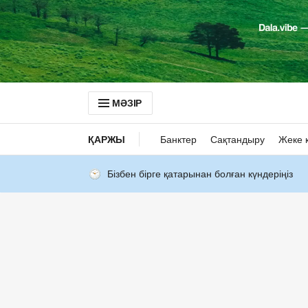
МӘЗІР
ҚАРЖЫ
Банктер
Сақтандыру
Жеке 
Бізбен бірге қатарынан болған күндеріңіз