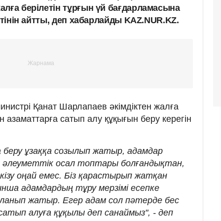
алға берілетін тұрғын үй бағдарламасына
летінін айтты, деп хабарлайды KAZ.NUR.KZ.
инистрі Қанат Шарлапаев әкімдіктен жалға
н азаматтарға сатып алу құқығын беру керегін
ға беру ұзаққа созылып жатыр, адамдар
ң әлеуметтік осал топтары болғандықтан,
ізу оңай емес. Біз қарастырып жатқан
ынша адамдардың тұру мерзімі есепке
ыланып жатыр. Егер адам сол пәтерде бес
сатып алуға құқылы деп санаймыз", - деп