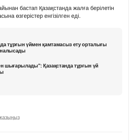
айынан бастап Қазақстанда жалға берілетін
ына өзгерістер енгізілген еді.
нда тұрғын үймен қамтамасыз ету орталығы
йналысады
нен шығарылады": Қазақстанда тұрғын үй
ды
 жазыңыз