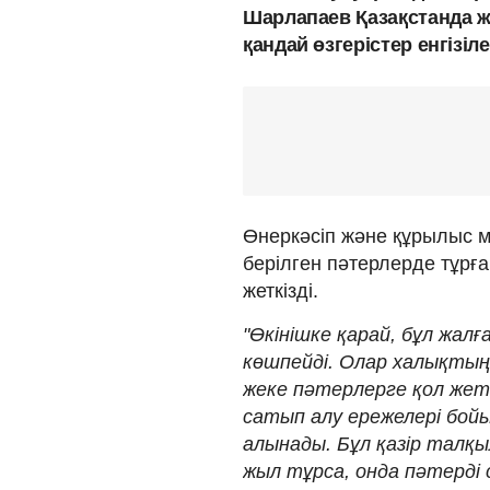
Шарлапаев Қазақстанда ж
қандай өзгерістер енгізі
Өнеркәсіп және құрылыс м
берілген пәтерлерде тұрға
жеткізді.
"Өкінішке қарай, бұл жал
көшпейді. Олар халықты
жеке пәтерлерге қол жетк
сатып алу ережелері бой
алынады. Бұл қазір талқ
жыл тұрса, онда пәтерді 