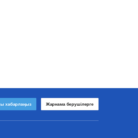
лы хабарлаңыз
Жарнама берушілерге