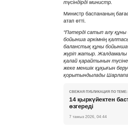
түсіндірді министр.
Министр баспананың бағас
атап өтті.
"Пәтерді сатып алу құны
бойынша әркімнің қалтас
баланстық құны бойынша 
жүріп жатыр. Жалдамалы 
қалай қарайтынын түсінес
жеке меншік құқығын беру
қорытындылады Шарлапа
СВЕЖАЯ ПУБЛИКАЦИЯ ПО ТЕМЕ:
14 қыркүйектен баст
өзгереді
7 тамыз 2026, 04:44