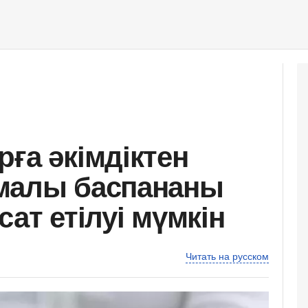
ға әкімдіктен
амалы баспананы
сат етілуі мүмкін
Читать на русском