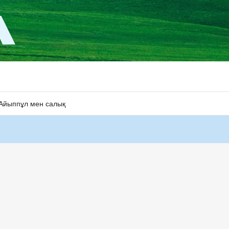
Айыппұл мен салық