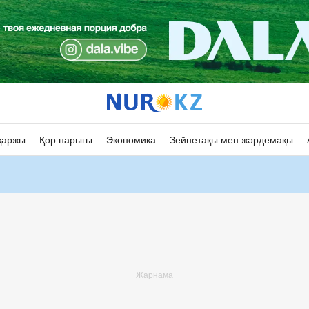
қаржы
Қор нарығы
Экономика
Зейнетақы мен жәрдемақы