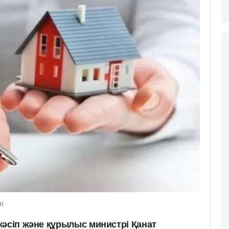
om
кәсіп және құрылыс министрі Қанат