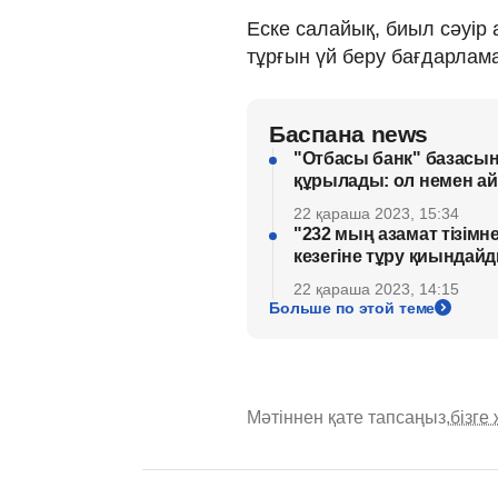
Еске салайық, биыл сәуір 
тұрғын үй беру бағдарламас
Баспана news
"Отбасы банк" базасы
құрылады: ол немен а
22 қараша 2023, 15:34
"232 мың азамат тізім
кезегіне тұру қиындай
22 қараша 2023, 14:15
Больше по этой теме
Мәтіннен қате тапсаңыз,
бізге