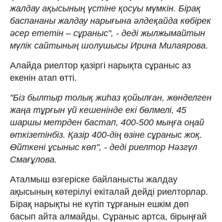
жалдау ақысының үстіне қосуы мүмкін. Бірақ
баспананы жалдау нарығына әлдеқайда көбірек
әсер ететін – сұраныс", - деді жылжымайтын
мүлік сайтының шолушысы Ирина Милаярова.
Алайда риелтор қазіргі нарықта сұраныс аз
екенін атап өтті.
"Біз былтыр толық жиһаз қойылған, жөнделген
жаңа тұрғын үй кешенінде екі бөлмелі, 45
шаршы метрден бастап, 400-500 мыңға оңай
өткізетінбіз. Қазір 400-дің өзіне сұраныс жоқ.
Өйткені ұсыныс көп", - деді риелтор Нәзгүл
Смағұлова.
Аталмыш өзгеріске байланысты жалдау
ақысының көтерілуі екіталай дейді риелторлар.
Бірақ нарықты не күтіп тұрғанын ешкім дөп
басып айта алмайды. Сұраныс артса, бірыңғай