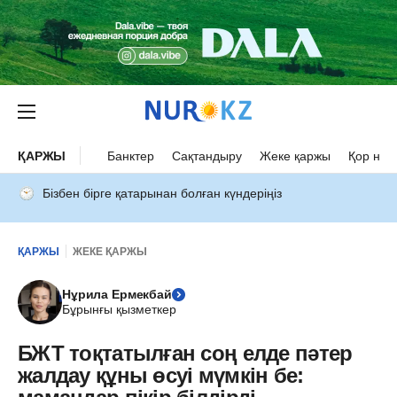
ҚАРЖЫ
Банктер
Сақтандыру
Жеке қаржы
Қор нар
Бізбен бірге қатарынан болған күндеріңіз
ҚАРЖЫ
ЖЕКЕ ҚАРЖЫ
Нұрила Ермекбай
Бұрынғы қызметкер
БЖТ тоқтатылған соң елде пәтер
жалдау құны өсуі мүмкін бе: