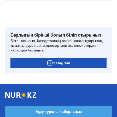
Барлығын бірінші болып біліп отырыңыз
Бізге жазылып, Қазақстанның өзекті жаңалықтарынан,
қызықты суреттер, видеолар мен эксклюзивтерден
хабардар болыңыз.
Instagram
Ақау туралы хабарлаңыз