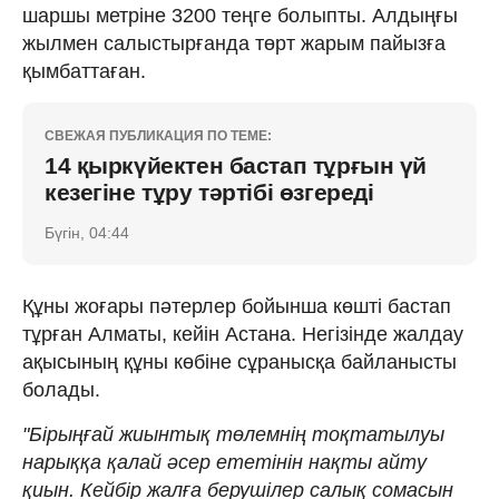
шаршы метріне 3200 теңге болыпты. Алдыңғы
жылмен салыстырғанда төрт жарым пайызға
қымбаттаған.
СВЕЖАЯ ПУБЛИКАЦИЯ ПО ТЕМЕ:
14 қыркүйектен бастап тұрғын үй
кезегіне тұру тәртібі өзгереді
Бүгін, 04:44
Құны жоғары пәтерлер бойынша көшті бастап
тұрған Алматы, кейін Астана. Негізінде жалдау
ақысының құны көбіне сұранысқа байланысты
болады.
"Бірыңғай жиынтық төлемнің тоқтатылуы
нарыққа қалай әсер ететінін нақты айту
қиын. Кейбір жалға берушілер салық сомасын