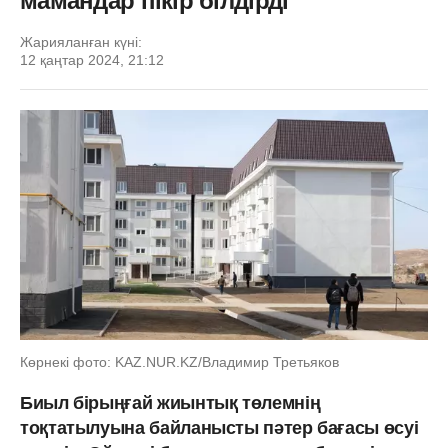
мамандар пікір білдірді
Жарияланған күні:
12 қаңтар 2024, 21:12
Көрнекі фото: KAZ.NUR.KZ/Владимир Третьяков
Биыл бірыңғай жиынтық төлемнің
тоқтатылуына байланысты пәтер бағасы өсуі