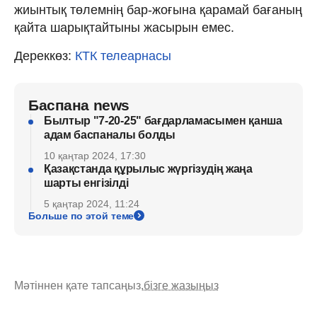
жиынтық төлемнің бар-жоғына қарамай бағаның
қайта шарықтайтыны жасырын емес.
Дереккөз:
КТК телеарнасы
Баспана news
Былтыр "7-20-25" бағдарламасымен қанша
адам баспаналы болды
10 қаңтар 2024, 17:30
Қазақстанда құрылыс жүргізудің жаңа
шарты енгізілді
5 қаңтар 2024, 11:24
Больше по этой теме
Мәтіннен қате тапсаңыз,
бізге жазыңыз