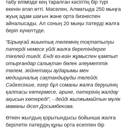
табу елімізде кең таралған кәсіптің бір түрі
екенін атап өтті. Мәселен, Алматыда 250 мыңға
жуық адам шағын және орта бизнеспен
айналысады. Ал соның 20 мыңы пәтерді жалға
беріп күнелтуде.
"Бірыңғай жиынтық төлемнің тоқтатылуы
пәтерді немесе үйді жалға беретіндерге
тікелей тиеді. Енді өз-өзін жұмыспен қамтып
отырғандар салықтан бөлек әлеуметтік
төлем, зейнетақы аударымы мен
медициналық сақтандыруды төлейді.
Сәйкесінше, егер бұл соманы жалға берушінің
қалтасы көтермесе, әрине, пәтерінің жалдау
ақысын көтереді", - дейді жылжымайтын мүлік
маманы Әсел Досымбекова.
Өткен жылдың қорытындысы бойынша жалға
берілетін пәтердің құны орта есеппен бір