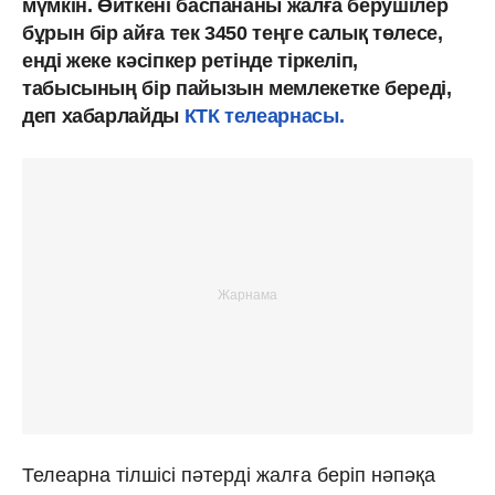
мүмкін. Өйткені баспананы жалға берушілер
бұрын бір айға тек 3450 теңге салық төлесе,
енді жеке кәсіпкер ретінде тіркеліп,
табысының бір пайызын мемлекетке береді,
деп хабарлайды
КТК телеарнасы.
Телеарна тілшісі пәтерді жалға беріп нәпәқа