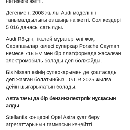
нәтижеге жетті.
Дегенмен, 2008 жылы Audi моделінің
танымалдылығы өз шыңына жетті. Сол кездері
5 016 данасы сатылды.
Audi R8-дің тікелей мұрагері әлі жоқ.
Сарапшылар келесі суперкар Porsche Cayman
немесе 718 EV-мен бір платформада жасалған
электромобиль болады деп болжайды.
Біз Nissan өзінің суперкарымен де қоштасады
деп жазған болатынбыз - GT-R 2025 жылға
дейін шығарылатын болады.
Astra тағы да бір бензинэлектрлік нұсқасын
алды
Stellantis концерні Opel Astra қуат беру
агрегаттарының гаммасын кеңейтті.