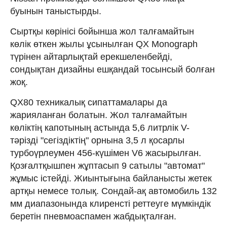
буынын таныстырды.
Сыртқы көрінісі бойынша жол талғамайтын
көлік өткен жылы ұсынылған QX Monograph
түрінен айтарлықтай ерекшеленбейді,
сондықтан дизайны ешқандай тосынсый болған
жоқ.
QX80 техникалық сипаттамалары да
жарияланған болатын. Жол талғамайтын
көліктің капотының астында 5,6 литрлік V-
тәрізді "сегіздіктің" орнына 3,5 л қосарлы
турбоүрлеумен 456-күшімен V6 жасырылған.
Қозғалтқышпен жұптасып 9 сатылы "автомат"
жұмыс істейді. Жиынтығына байланысты жетек
артқы немесе толық. Сондай-ақ автомобиль 132
мм диапазонында клиренсті реттеуге мүмкіндік
беретін пневмоаспамен жабдықталған.