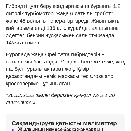
Гибридті қуат беру қондырғысына бұрынғы 1,2
литрлік турбомотор, жаңа 6-сатылы "робот"
және 48 вольтты генератор кіреді. Жиынтықты
қайтарымы енді 136 а. к. құрайды, ал шығыны
әдеттегі бензин нұсқасымен салыстырғанда
14%-ға төмен.
Еуропада жаңа Opel Astra гибридтерінің
сатылымы басталды. Модель бізге жете ме, жоқ
па, бұл туралы ақпарат жоқ. Қазір
Қазақстандағы неміс маркасы тек Crossland
кроссоверімен ұсынылған.
*26.12.2022 жылы берілген ҚНРДА № 2.1.20
лицензиясы
Сақтандыруға қатысты мәліметтер
Жылқының немесе басқа жануардың