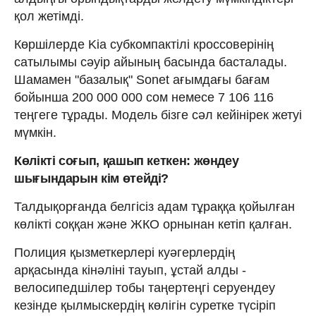
қол жетімді.
Көршілерде Kia субкомпактілі кроссоверінің
сатылымы сәуір айының басында басталады.
Шамамен "базалық" Sonet ағымдағы бағам
бойынша 200 000 000 сом немесе 7 106 116
теңгеге тұрады. Модель бізге сәл кейінірек жетуі
мүмкін.
Көлікті соғып, қашып кеткен: жөндеу
шығындарын кім өтейді?
Талдықорғанда белгісіз адам тұраққа қойылған
көлікті соққан және ЖКО орнынан кетіп қалған.
Полиция қызметкерлері куәгерлердің
арқасында кінәліні тауып, ұстай алды -
велосипедшілер тобы таңертеңгі серуендеу
кезінде қылмыскердің көлігін суретке түсіріп