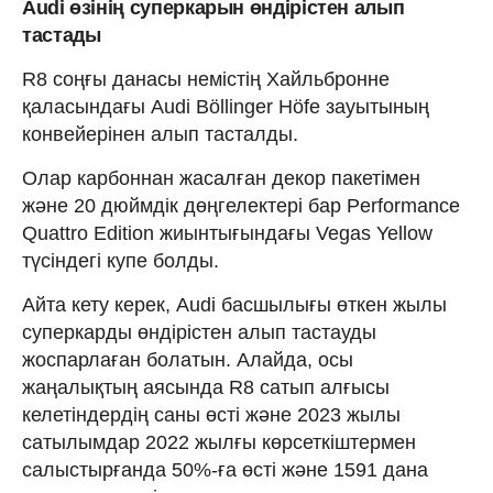
Audi өзінің суперкарын өндірістен алып
тастады
R8 соңғы данасы немістің Хайльбронне
қаласындағы Audi Böllinger Höfe зауытының
конвейерінен алып тасталды.
Олар карбоннан жасалған декор пакетімен
және 20 дюймдік дөңгелектері бар Performance
Quattro Edition жиынтығындағы Vegas Yellow
түсіндегі купе болды.
Айта кету керек, Audi басшылығы өткен жылы
суперкарды өндірістен алып тастауды
жоспарлаған болатын. Алайда, осы
жаңалықтың аясында R8 сатып алғысы
келетіндердің саны өсті және 2023 жылы
сатылымдар 2022 жылғы көрсеткіштермен
салыстырғанда 50%-ға өсті және 1591 дана