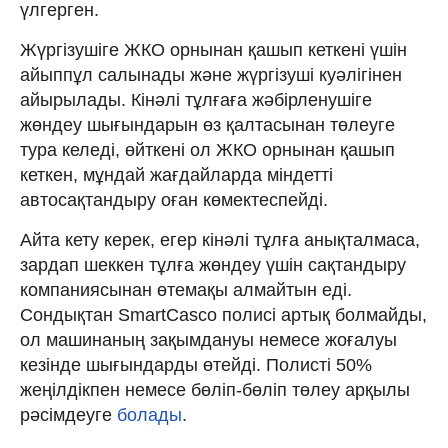
үлгерген.
Жүргізушіге ЖКО орнынан қашып кеткені үшін
айыппұл салынады және жүргізуші куәлігінен
айырылады. Кінәлі тұлғаға жәбірленушіге
жөндеу шығындарын өз қалтасынан төлеуге
тура келеді, өйткені ол ЖКО орнынан қашып
кеткен, мұндай жағдайларда міндетті
автосақтандыру оған көмектеспейді.
Айта кету керек, егер кінәлі тұлға анықталмаса,
зардап шеккен тұлға жөндеу үшін сақтандыру
компаниясынан өтемақы алмайтын еді.
Сондықтан SmartCasco полисі артық болмайды,
ол машинаның зақымдануы немесе жоғалуы
кезінде шығындарды өтейді. Полисті 50%
жеңілдікпен немесе бөліп-бөліп төлеу арқылы
рәсімдеуге
болады
.