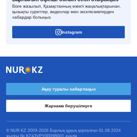
Бізге жазылып, Қазақстанның өзекті жаңалықтарынан,
қызықты суреттер, видеолар мен эксклюзивтерден
хабардар болыңыз.
Instagram
Ақау туралы хабарлаңыз
Жарнама берушілерге
® NUR.KZ 2009-2026 Барлық құқық қорғалған 01.08.2024
жылғы № KZ43VPY00098001 куәлік.