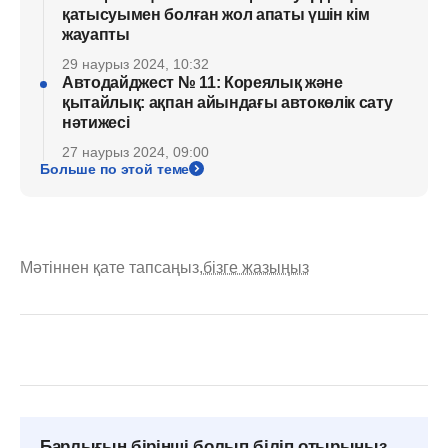
қатысуымен болған жол апаты үшін кім
жауапты
29 наурыз 2024, 10:32
Автодайджест № 11: Кореялық және
қытайлық: ақпан айындағы автокөлік сату
нәтижесі
27 наурыз 2024, 09:00
Больше по этой теме
Мәтіннен қате тапсаңыз,
бізге жазыңыз
Барлығын бірінші болып біліп отырыңыз