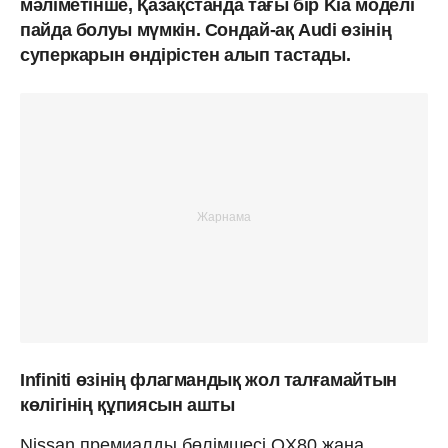
мәліметінше,
Қазақстанда тағы бір Kia моделі
пайда болуы мүмкін. Сондай-ақ Audi өзінің
суперкарын өндірістен алып тастады.
Infiniti өзінің флагмандық жол талғамайтын
көлігінің құпиясын ашты
Nissan премиалды бөлімшесі QX80 жаңа