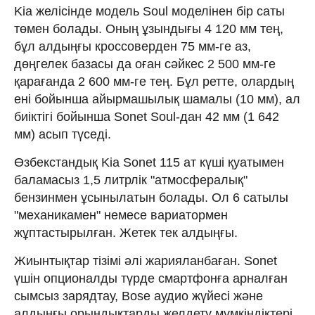
Kia желісінде модель Soul моделінен бір саты
төмен болады. Оның ұзындығы 4 120 мм тең,
бұл алдыңғы кроссоверден 75 мм-ге аз,
дөңгелек базасы да оған сәйкес 2 500 мм-ге
қарағанда 2 600 мм-ге тең. Бұл ретте, олардың
ені бойынша айырмашылық шамалы (10 мм), ал
биіктігі бойынша Sonet Soul-дан 42 мм (1 642
мм) асып түседі.
Өзбекстандық Kia Sonet 115 ат күші қуатымен
баламасыз 1,5 литрлік "атмосфералық"
бензинмен ұсынылатын болады. Ол 6 сатылы
"механикамен" немесе вариатормен
жұптастырылған. Жетек тек алдыңғы.
Жиынтықтар тізімі әлі жарияланбаған. Sonet
үшін опционалды түрде смартфонға арналған
сымсыз зарядтау, Bose аудио жүйесі және
алдыңғы орындықтарды желдету мүмкіндіктері