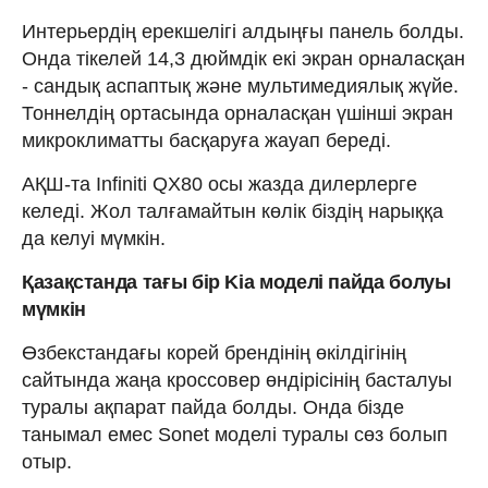
Интерьердің ерекшелігі алдыңғы панель болды.
Онда тікелей 14,3 дюймдік екі экран орналасқан
- сандық аспаптық және мультимедиялық жүйе.
Тоннелдің ортасында орналасқан үшінші экран
микроклиматты басқаруға жауап береді.
АҚШ-та Infiniti QX80 осы жазда дилерлерге
келеді. Жол талғамайтын көлік біздің нарыққа
да келуі мүмкін.
Қазақстанда тағы бір Kia моделі пайда болуы
мүмкін
Өзбекстандағы корей брендінің өкілдігінің
сайтында жаңа кроссовер өндірісінің басталуы
туралы ақпарат пайда болды. Онда бізде
танымал емес Sonet моделі туралы сөз болып
отыр.