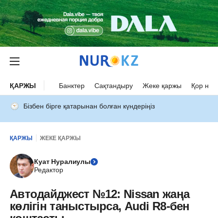
ҚАРЖЫ
Банктер
Сақтандыру
Жеке қаржы
Қор нар
Бізбен бірге қатарынан болған күндеріңіз
ҚАРЖЫ
ЖЕКЕ ҚАРЖЫ
Куат Нуралиулы
Редактор
Автодайджест №12: Nissan жаңа
көлігін таныстырса, Audi R8-бен