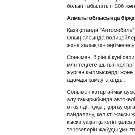
болып табылатын S06 жән
Алматы облысында бірқат
Қазақстанда "Автомобиль"
Оның аясында полицейлер
және халықпен әңгімелесул
Сонымен, бірінші күні сер
млн теңгеге шығын келтірг
жүрген қылмыскерді және 
адамды қамауға алды.
Сонымен қатар аймақ аум
алу тақырыбында автокөлі
өткізілді. Құқық қорғау о
пайдалану, көлікті жақсы
қысқа уақытқа кетіп қалса 
терезелерін жабуды ұмытпа