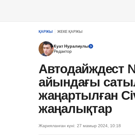
ҚАРЖЫ
ЖЕКЕ ҚАРЖЫ
Куат Нуралиулы
Редактор
Автодайждест №
айындағы саты
жаңартылған Civ
жаңалықтар
Жарияланған күні:
27 мамыр 2024, 10:18