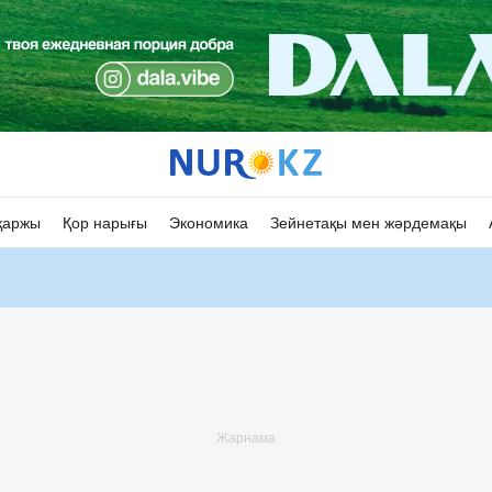
қаржы
Қор нарығы
Экономика
Зейнетақы мен жәрдемақы