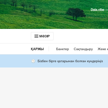
МӘЗІР
ҚАРЖЫ
Банктер
Сақтандыру
Жеке 
Бізбен бірге қатарынан болған күндеріңіз