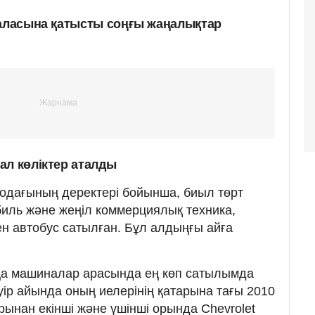
саласына қатысты соңғы жаңалықтар
ал көліктер аталды
одағының деректері бойынша, биыл төрт
биль және жеңіл коммерциялық техника,
мен автобус сатылған. Бұл алдыңғы айға
аңа машиналар арасында ең көп сатылымда
уір айында оның иелерінің қатарына тағы 2010
рынан екінші және үшінші орында Chevrolet