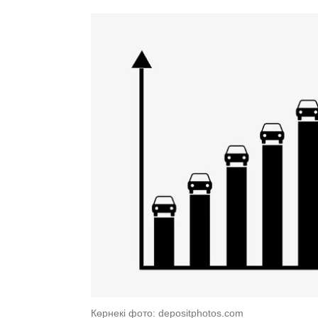
Көрнекі фото: depositphotos.com