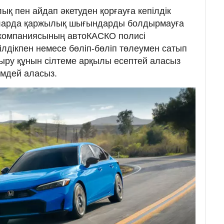
лық пен айдап әкетуден қорғауға кепілдік
йларда қаржылық шығындарды болдырмауға
 компаниясының автоКАСКО полисі
ілдікпен немесе бөліп-бөліп төлеумен сатып
дыру құнын сілтеме арқылы есептей аласыз
мдей аласыз.