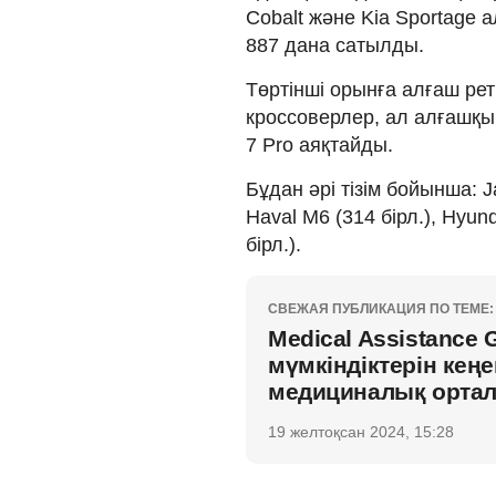
Cobalt және Kia Sportage 
887 дана сатылды.
Төртінші орынға алғаш рет
кроссоверлер, ал алғашқы 
7 Pro аяқтайды.
Бұдан әрі тізім бойынша: Ja
Haval M6 (314 бірл.), Hyund
бірл.).
СВЕЖАЯ ПУБЛИКАЦИЯ ПО ТЕМЕ:
Medical Assistance
мүмкіндіктерін кең
медициналық орта
19 желтоқсан 2024, 15:28