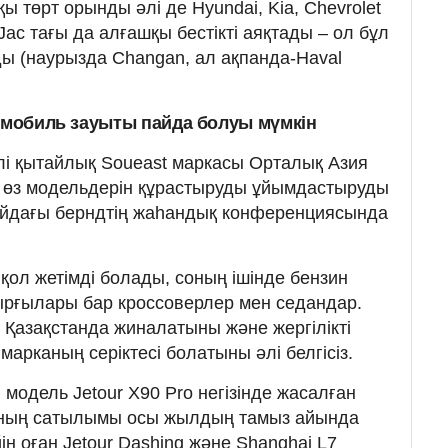
 төрт орынды әлі де Hyundai, Kia, Chevrolet
Jac тағы да алғашқы бестікті аяқтады – ол бұл
ы (наурызда Changan, ал ақпанда-Haval
томобиль зауыты пайда болуы мүмкін
лі қытайлық Soueast маркасы Орталық Азия
е өз модельдерін құрастыруды ұйымдастыруды
айдағы берндтің жаһандық конференциясында
қол жетімді болады, соның ішінде бензин
дырғылары бар кроссоверлер мен седандар.
Қазақстанда жиналатыны және жергілікті
арканың серіктесі болатыны әлі белгісіз.
 модель Jetour X90 Pro негізінде жасалған
Оның сатылымы осы жылдың тамыз айында
ін оған Jetour Dashing және Shanghai L7