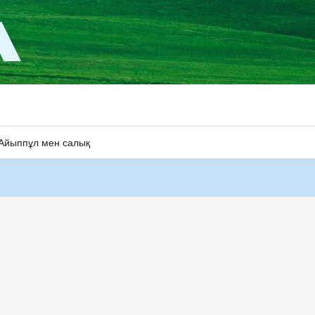
Айыппұл мен салық