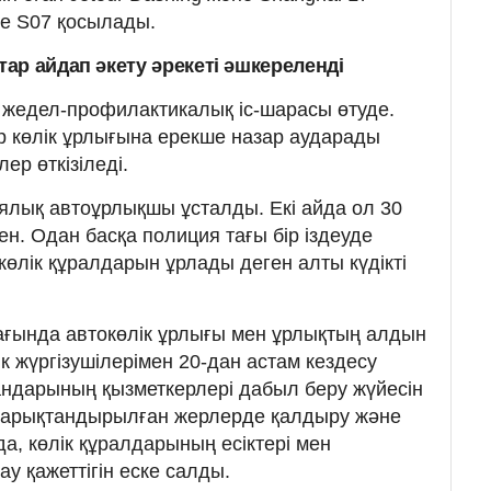
е S07 қосылады.
ар айдап әкету әрекеті әшкереленді
 жедел-профилактикалық іс-шарасы өтуде.
 көлік ұрлығына ерекше назар аударады
ер өткізіледі.
иялық автоұрлықшы ұсталды. Екі айда ол 30
ен. Одан басқа полиция тағы бір іздеуде
көлік құралдарын ұрлады деген алты күдікті
ағында автокөлік ұрлығы мен ұрлықтың алдын
к жүргізушілерімен 20-дан астам кездесу
ргандарының қызметкерлері дабыл беру жүйесін
 жарықтандырылған жерлерде қалдыру және
да, көлік құралдарының есіктері мен
у қажеттігін еске салды.