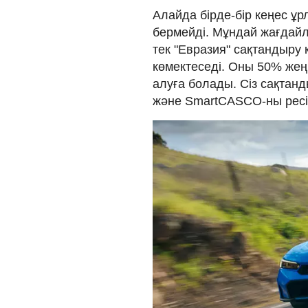
Алайда бірде-бір кеңес ұр
бермейді. Мұндай жағда
тек "Евразия" сақтандыру
көмектеседі. Оны 50% жең
алуға болады. Сіз сақтан
және SmartCASCO-ны ресі