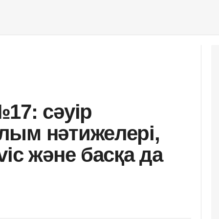
17: сәуір
лым нәтижелері,
ic және басқа да