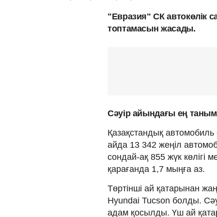
"Евразия" СК автокөлік 
топтамасын жасады.
Сәуір айындағы ең таным
Қазақстандық автомобиль 
айда 13 342 жеңіл автомо
сондай-ақ 855 жүк көлігі 
қарағанда 1,7 мыңға аз.
Төртінші ай қатарынан ж
Hyundai Tucson болды. Сә
адам қосылды. Үш ай қата