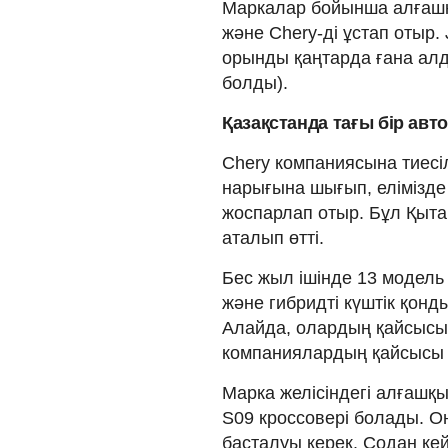
Маркалар бойынша алғашқы
және Chery-ді ұстап отыр. 
орынды қаңтарда ғана алд
болды).
Қазақстанда тағы бір ав
Chery компаниясына тиесі
нарығына шығып, елімізд
жоспарлап отыр. Бұл Қыт
аталып өтті.
Бес жыл ішінде 13 модель 
және гибридті күштік қон
Алайда, олардың қайсысы 
компаниялардың қайсысы м
Марка желісіндегі алғашқы
S09 кроссовері болады. 
басталуы керек. Содан кей