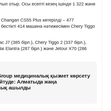
алып отыр. Осы есепті кезең ішінде 1 322 және
 Changan CS55 Plus көтерілді – 477
бестікті 414 машина нәтижесімен Chery Tiggo
c J7 (385 бірл.), Chery Tiggo 2 (337 бірл.),
ai Elantra (287 бірл.) және Jetour X70 (286
 Group медициналық қызмет көрсету
ейтуде: Алматыда жаңа
лық ашылды