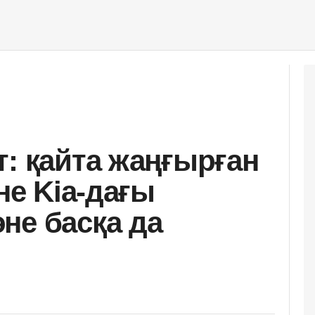
т: қайта жаңғырған
не Kia-дағы
не басқа да