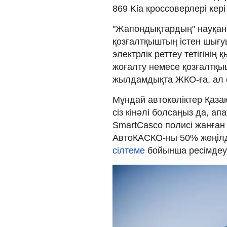
869 Kia кроссоверлері кер
"Жапондықтардың" науқан
қозғалтқыштың істен шығ
электрлік реттеу тетігінің
жоғалту немесе қозғалтқы
жылдамдықта ЖКО-ға, ал ек
Мұндай автокөліктер Қаза
сіз кінәлі болсаңыз да, а
SmartCasco полисі жанған 
АвтоКАСКО-ны 50% жеңілд
сілтеме
бойынша ресімдеу