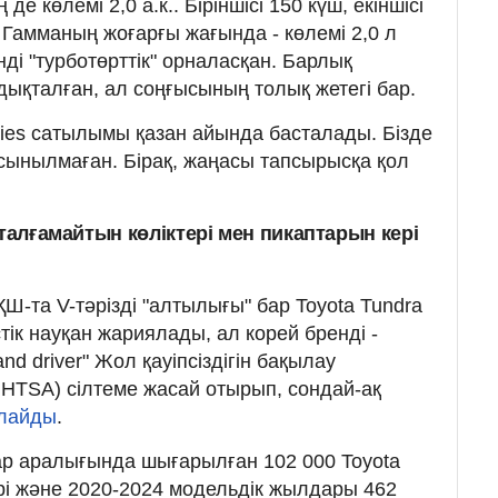
 де көлемі 2,0 а.к.. Біріншісі 150 күш, екіншісі
і. Гамманың жоғарғы жағында - көлемі 2,0 л
ді "турботөрттік" орналасқан. Барлық
дықталған, ал соңғысының толық жетегі бар.
ies сатылымы қазан айында басталады. Бізде
ұсынылмаған. Бірақ, жаңасы тапсырысқа қол
 талғамайтын көліктері мен пикаптарын кері
Ш-та V-тәрізді "алтылығы" бар Toyota Tundra
тік науқан жариялады, ал корей бренді -
and driver" Жол қауіпсіздігін бақылау
(NHTSA) сілтеме жасай отырып, сондай-ақ
лайды
.
р аралығында шығарылған 102 000 Toyota
і және 2020-2024 модельдік жылдары 462