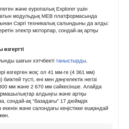
леген және еуропалық Explorer үшін
ылатын модульдық MEB платформасында
сынан Capri техникалық салындыны да алды:
еретін электр моторлар, сондай-ақ артқы
 өзгертті
уынды шағын хэтчбекті
таныстырды
.
і өзгерген жоқ: ол 41 мм-ге (4 361 мм)
 биіктей түсті, ені мен дөңгелектік негізі
00 мм және 2 670 мм сәйкесінше. Алайда
ырмашылықтар алдыңғы және артқы
а, сондай-ақ "базадағы" 17 дюймдік
 екенін және салондағы кеңістікке ешқандай
жөн.