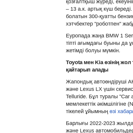
қозғалтқыш жүреді, екеуінің
– 13 а.к. артық күш беред
болатын 300-қуатты бензин
хэтчбектер "роботпен" жаб
Еуропада жаңа BMW 1 Ser
тіпті ағымдағы буыны да 
жетімді болуы мүмкін.
Toyota мен
Kia өзінің жол
қайтарып алады
Жапондық автоөндіруші АҚ
және Lexus LX үшін сервис
Telluride. Бұл туралы "Car 
мемлекеттік әкімшілігіне 
тікелей ұйымның
өзі
хабар
Барлығы 2022-2023 жылда
және Lexus автомобильдер