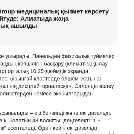
 Group медициналық қызмет көрсету
ейтуде: Алматыда жаңа
лық ашылды
іске ұшырады. Панельден физикалық түймелер
рдың көпшілігін басқару (климат-бақылау,
р) орталық 10,25-дюймдік экранда
лес, бірыңғай кластерде өлшемі жағынан
анелінің дисплейі орналасқан. Салонды әрлеу
полиэстерден немесе экобылғарыдан
сынылады – екі бензинді және екі дизельді.
.к. болатын 48 вольтты "дөңгелекті" 1,5
ік" есептеледі. Одан кейін екі дизельді