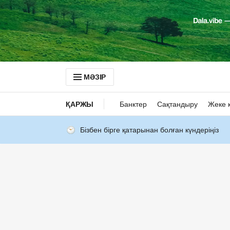
МӘЗІР
ҚАРЖЫ
Банктер
Сақтандыру
Жеке 
Бізбен бірге қатарынан болған күндеріңіз