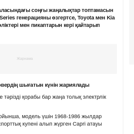
саласындағы соңғы жаңалықтар топтамасын
eries генерацияны өзгертсе, Toyota мен Kia
өліктері мен пикаптарын кері қайтарып
совердің шығатын күнін жариялады
е тәрізді қорабы бар жаңа толық электрлік
бойынша, модель үшін 1968-1986 жылдар
орттық купені алып жүрген Capri атауы