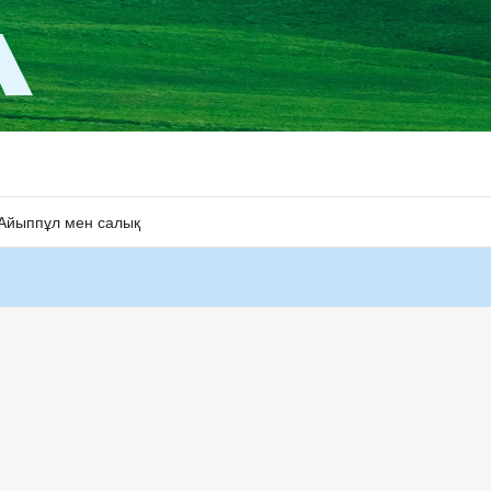
Айыппұл мен салық