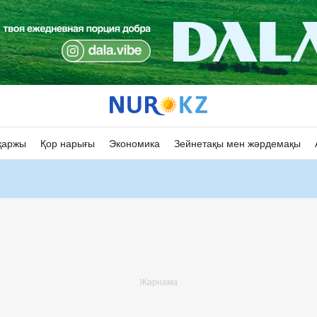
қаржы
Қор нарығы
Экономика
Зейнетақы мен жәрдемақы