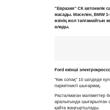
"Евразия" СК автокөлік 
жасады. Мәселен,
BMW 1-S
өзінің жол талғамайтын к
алады.
Ford екінші электрокрос
"Көк сопақ" 10 шілдеде куп
паркетникті шығармақ.
Расталмаған мәліметтер 
аралығында шығарылған сп
қайта жаңғыртылады.