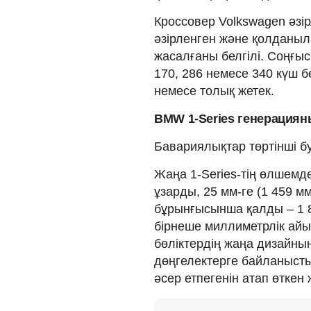
Кроссовер Volkswagen әзір
әзірленген және қолдан
жасалғаны белгілі. Соңғы
170, 286 немесе 340 күш б
немесе толық жетек.
BMW 1-Series генерацияны
Бавариялықтар төртінші б
Жаңа 1-Series-тің өлшемдер
ұзарды, 25 мм-ге (1 459 мм)
бұрынғысынша қалды – 1 8
бірнеше миллиметрлік ай
бөліктердің жаңа дизайнын
дөңгелектерге байланысты
әсер етпегенін атап өткен 