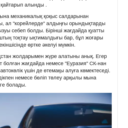
і қайтарып алынды .
ына механикалық қоқыс салдарынан
уы, ал "корейлерде" алдыңғы орындықтарды
 қызуы себеп болды. Бірінші жағдайда қуатты
штың тоқтау ықтималдығы бар, бұл жоғары
іншісінде өртке әкелуі мүмкін.
қстан жолдарымен жүре алатыны анық. Егер
пат болған жағдайда немесе "Еуразия" СК-нан
автокөлік үшін де өтемақы алуға көмектеседі.
ікпен немесе бөліп төлеу арқылы мына
ге болады.