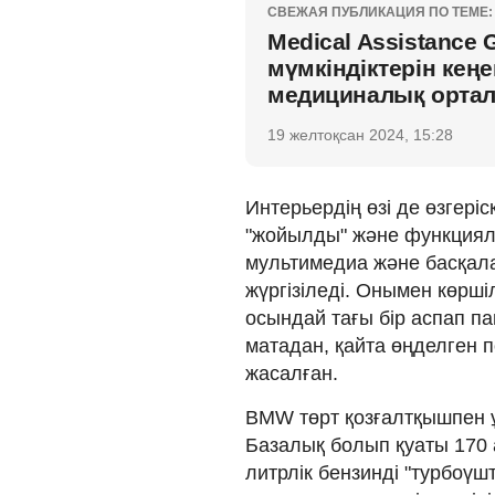
СВЕЖАЯ ПУБЛИКАЦИЯ ПО ТЕМЕ:
Medical Assistance
мүмкіндіктерін кең
медициналық орта
19 желтоқсан 2024, 15:28
Интерьердің өзі де өзгер
"жойылды" және функцияла
мультимедиа және басқала
жүргізіледі. Онымен көрші
осындай тағы бір аспап п
матадан, қайта өңделген 
жасалған.
BMW төрт қозғалтқышпен ұ
Базалық болып қуаты 170 а
литрлік бензинді "турбоүшт