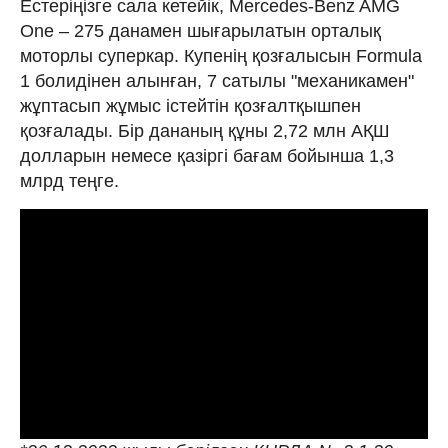
Естеріңізге сала кетейік, Mercedes-Benz AMG
One – 275 данамен шығарылатын орталық
моторлы суперкар. Купенің қозғалысын Formula
1 болидінен алынған, 7 сатылы "механикамен"
жұптасып жұмыс істейтін қозғалтқышпен
қозғалады. Бір дананың құны 2,72 млн АҚШ
долларын немесе қазіргі бағам бойынша 1,3
млрд теңге.