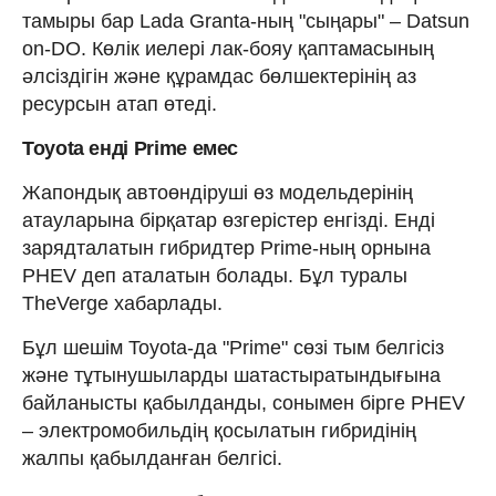
тамыры бар Lada Granta-ның "сыңары" – Datsun
on-DO. Көлік иелері лак-бояу қаптамасының
әлсіздігін және құрамдас бөлшектерінің аз
ресурсын атап өтеді.
Toyota енді Prime емес
Жапондық автоөндіруші өз модельдерінің
атауларына бірқатар өзгерістер енгізді. Енді
зарядталатын гибридтер Prime-ның орнына
PHEV деп аталатын болады. Бұл туралы
TheVerge хабарлады.
Бұл шешім Toyota-да "Prime" сөзі тым белгісіз
және тұтынушыларды шатастыратындығына
байланысты қабылданды, сонымен бірге PHEV
– электромобильдің қосылатын гибридінің
жалпы қабылданған белгісі.