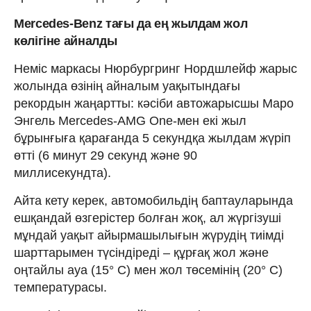
Mercedes-Benz тағы да ең жылдам жол
көлігіне айналды
Неміс маркасы Нюрбургринг Нордшлейф жарыс
жолында өзінің айналым уақытындағы
рекордын жаңартты: кәсіби автожарысшы Маро
Энгель Mercedes-AMG One-мен екі жыл
бұрынғыға қарағанда 5 секундқа жылдам жүріп
өтті (6 минут 29 секунд және 90
миллисекундта).
Айта кету керек, автомобильдің баптауларында
ешқандай өзгерістер болған жоқ, ал жүргізуші
мұндай уақыт айырмашылығын жүрудің тиімді
шарттарымен түсіндіреді – құрғақ жол және
оңтайлы ауа (15° C) мен жол төсемінің (20° C)
температурасы.