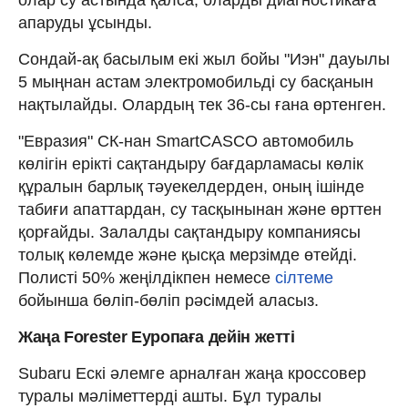
олар су астында қалса, оларды диагностикаға
апаруды ұсынды.
Сондай-ақ басылым екі жыл бойы "Иэн" дауылы
5 мыңнан астам электромобильді су басқанын
нақтылайды. Олардың тек 36-сы ғана өртенген.
"Евразия" СК-нан SmartCASCO автомобиль
көлігін ерікті сақтандыру бағдарламасы көлік
құралын барлық тәуекелдерден, оның ішінде
табиғи апаттардан, су тасқынынан және өрттен
қорғайды. Залалды сақтандыру компаниясы
толық көлемде және қысқа мерзімде өтейді.
Полисті 50% жеңілдікпен немесе
сілтеме
бойынша бөліп-бөліп рәсімдей аласыз.
Жаңа Forester Еуропаға дейін жетті
Subaru Ескі әлемге арналған жаңа кроссовер
туралы мәліметтерді ашты. Бұл туралы