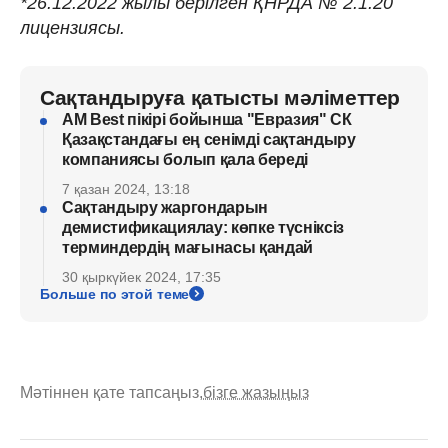
*26.12.2022 жылы берілген ҚНРДА № 2.1.20
лицензиясы.
Сақтандыруға қатысты мәліметтер
AM Best пікірі бойынша "Евразия" СК
Қазақстандағы ең сенімді сақтандыру
компаниясы болып қала береді
7 қазан 2024, 13:18
Сақтандыру жаргондарын
демистификациялау: көпке түсніксіз
терминдердің мағынасы қандай
30 қыркүйек 2024, 17:35
Больше по этой теме
Мәтіннен қате тапсаңыз,
бізге жазыңыз