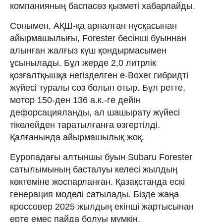
компанияның баспасөз қызметі хабарлайды.
Сонымен, АҚШ-қа арналған нұсқасынан
айырмашылығы, Forester бесінші буыннан
алынған жалғыз күш қондырмасымен
ұсынылады. Бұл жерде 2,0 литрлік
қозғалтқышқа негізделген e-Вoxer гибридті
жүйесі туралы сөз болып отыр. Бұл ретте,
мотор 150-ден 136 а.к.-ге дейін
дефорсацияланды, ал шашырату жүйесі
тікелейден таратылғанға өзгертілді.
Қалғанында айырмашылық жоқ.
Еуропадағы алтыншы буын Subaru Forester
сатылымының басталуы келесі жылдың
көктеміне жоспарланған. Қазақстанда ескі
генерация моделі сатылады. Бізде жаңа
кроссовер 2025 жылдың екінші жартысынан
ерте емес пайда болуы мүмкін.