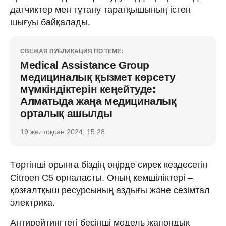
датчиктер мен тұтану таратқышының істен
шығуы байқалады.
СВЕЖАЯ ПУБЛИКАЦИЯ ПО ТЕМЕ:
Medical Assistance Group
медициналық қызмет көрсету
мүмкіндіктерін кеңейтуде:
Алматыда жаңа медициналық
орталық ашылды
19 желтоқсан 2024, 15:28
Төртінші орынға біздің өңірде сирек кездесетін
Citroen C5 орналасты. Оның кемшіліктері –
қозғалтқыш ресурсының аздығы және сезімтал
электрика.
Антирейтингтегі бесінші модель жапондық