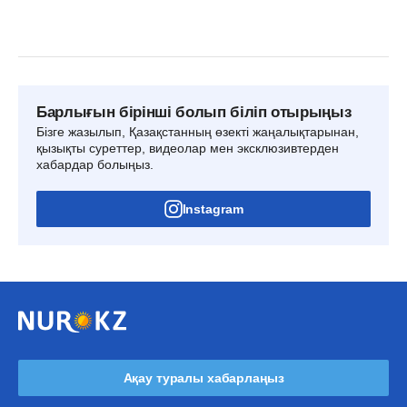
Барлығын бірінші болып біліп отырыңыз
Бізге жазылып, Қазақстанның өзекті жаңалықтарынан,
қызықты суреттер, видеолар мен эксклюзивтерден
хабардар болыңыз.
Instagram
Ақау туралы хабарлаңыз