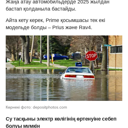
Жаңа атау автомобильдерде 2025 жылдан
бастап қолданыла бастайды.
Айта кету керек, Prime қосымшасы тек екі
модельде болды – Prius және Rav4.
Көрнекі фото: depositphotos.com
Су тасқыны электр көлігінің өртенуіне себеп
болуы мүмкін