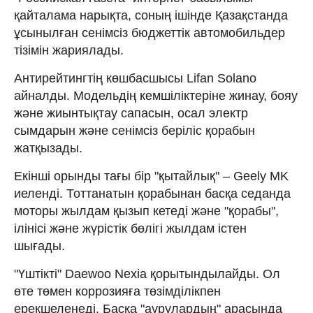
қайталама нарықта, соның ішінде Қазақстанда
ұсынылған сенімсіз бюджеттік автомобильдер
тізімін жариялады.
Антирейтингтің көшбасшысы Lifan Solano
айналды. Модельдің кемшіліктеріне жинау, бояу
және жиынтықтау сапасын, осал электр
сымдарын және сенімсіз беріліс қорабын
жатқызады.
Екінші орынды тағы бір "қытайлық" – Geely MK
иеленді. Тоттанатын қорабынан басқа седанда
моторы жылдам қызып кетеді және "қорабы",
ілінісі және жүрістік бөлігі жылдам істен
шығады.
"Үштікті" Daewoo Nexia қорытындылайды. Ол
өте төмен коррозияға төзімділікпен
ерекшеленеді. Басқа "аурулардың" арасында