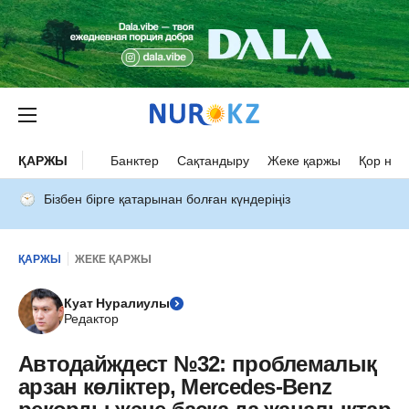
ҚАРЖЫ
Банктер
Сақтандыру
Жеке қаржы
Қор нар
Бізбен бірге қатарынан болған күндеріңіз
ҚАРЖЫ
ЖЕКЕ ҚАРЖЫ
Куат Нуралиулы
Редактор
Автодайждест №32: проблемалық
арзан көліктер, Mercedes-Benz