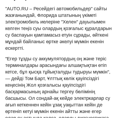
"AUTO.RU – Ресейдегі автомобильдер" сайты
жазғанындай, Флорида штатының үкіметі
электромобиль иелеріне "Хелен" дауылымен
келген теңіз суы олардың қозғалыс құралдарын
су баспауын қамтамасыз етуін сұрады, өйткені
мұндай байланыс өртке әкелуі мүмкін екенін
ескертті.
"Егер тұзды су аккумулятордың оң және теріс
терминалдары арасындағы алшақтықтан өтіп
кетсе, бұл қысқа тұйықталуды тудыруы мүмкін",
— дейді Том Барт, Ұлттық көлік қауіпсіздігі
кеңесінің Жол қозғалысы қауіпсіздігі
басқармасының арнайы тергеу бөлімінің
басшысы. Ол сондай-ақ кейде электркарлар су
ағып кеткеннен кейін ұзақ уақыттан кейін де
өртеніп кетуі мүмкін екенін айтты және егер