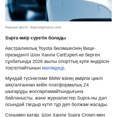
Көрнекі фото: depositphotos.com
Supra өмір сүретін болады
Австралиялық Toyota бөлімшесінің Вице-
президенті Шон Ханли CarExpert-ке берген
сұхбатында 2026 жылы спорттық купе өндірісін
тоқтатпайтынын
мәлімдеді
.
Мұндай түсініктеме BMW өзінің өмірлік циклі
аяқталғаннан кейін платформалық Z4
шығаруды жоспарламайтындығына
байланысты, және журналистер Supra-ны дәл
осындай тағдыр күтіп тұр деп болжам жасады.
Сонымен қатар, Шон Ханли Supra Crown-мен