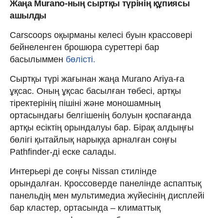
Жаңа Murano-ның сыртқы түрінің құпиясы
ашылды
Carscoops оқырманы келесі буын крассовері
бейнеленген брошюра суреттері бар
басылыммен
бөлісті.
Сыртқы түрі жағынан жаңа Murano Ariya-ға
ұқсас. Оның ұқсас басылған төбесі, артқы
тіректерінің пішіні және моношамның
ортасындағы белгішенің болуын қоспағанда
артқы есіктің орындалуы бар. Бірақ алдыңғы
бөлігі қытайлық нарыққа арналған соңғы
Pathfinder-ді еске салады.
Интерьері де соңғы Nissan стилінде
орындалған. Кроссоверде панелінде аспаптық
панельдің мен мультимедиа жүйесінің дисплейі
бар кластер, ортасында – климаттық