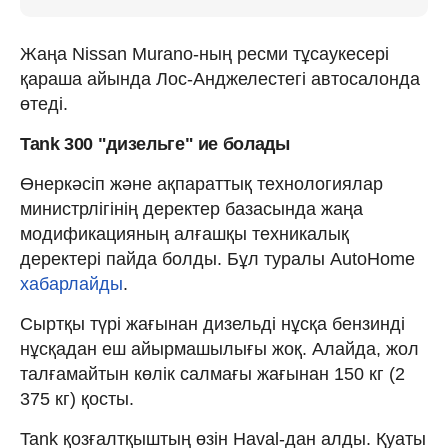
Жаңа Nissan Murano-ның ресми тұсаукесері
қараша айында Лос-Анджелестегі автосалонда
өтеді.
Tank 300 "дизельге" ие болады
Өнеркәсіп және ақпараттық технологиялар
министрлігінің деректер базасында жаңа
модификацияның алғашқы техникалық
деректері пайда болды. Бұл туралы AutoHome
хабарлайды
.
Сыртқы түрі жағынан дизельді нұсқа бензинді
нұсқадан еш айырмашылығы жоқ. Алайда, жол
талғамайтын көлік салмағы жағынан 150 кг (2
375 кг) қосты.
Tank қозғалтқыштың өзін Haval-дан алды. Қуаты