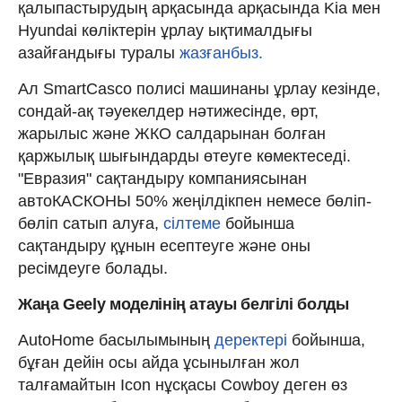
қалыпастырудың арқасында арқасында Kia мен
Hyundai көліктерін ұрлау ықтималдығы
азайғандығы туралы
жазғанбыз.
Ал SmartCasco полисі машинаны ұрлау кезінде,
сондай-ақ тәуекелдер нәтижесінде, өрт,
жарылыс және ЖКО салдарынан болған
қаржылық шығындарды өтеуге көмектеседі.
"Евразия" сақтандыру компаниясынан
автоКАСКОНЫ 50% жеңілдікпен немесе бөліп-
бөліп сатып алуға,
сілтеме
бойынша
сақтандыру құнын есептеуге және оны
ресімдеуге болады.
Жаңа Geely моделінің атауы белгілі болды
AutoHome басылымының
деректері
бойынша,
бұған дейін осы айда ұсынылған жол
талғамайтын Icon нұсқасы Cowboy деген өз