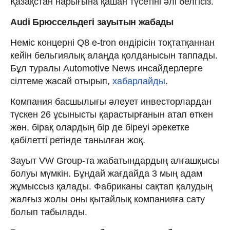
Қазақстан нарығына қашан түсетіні әлі белгісіз.
Audi Брюссельдегі зауытын жабады
Неміс концерні Q8 e-tron өндірісін тоқтатқаннан
кейін бельгиялық алаңда қолданысын таппады.
Бұл туралы Automotive News инсайдерлерге
сілтеме жасай отырып,
хабарлайды
.
Компания басшылығы әлеует инвесторлардан
түскен 26 ұсынысты қарастырғанын атап өткен
жөн, бірақ олардың бір де біреуі әрекетке
қабілетті ретінде танылған жоқ.
Зауыт VW Group-та жабатындардың алғашқысы
болуы мүмкін. Бұндай жағдайда 3 мың адам
жұмыссыз қалады. Фабриканы сақтап қалудың
жалғыз жолы оны қытайлық компанияға сату
болып табылады.