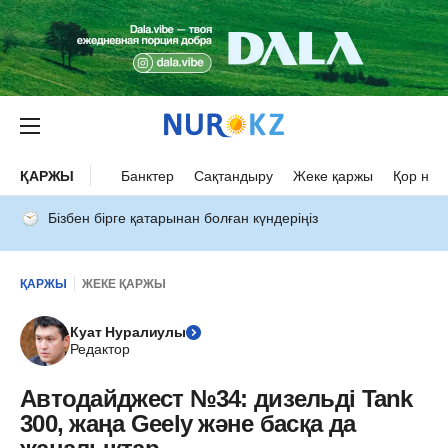
ҚАРЖЫ
Банктер
Сақтандыру
Жеке қаржы
Қор нар
Бізбен бірге қатарынан болған күндеріңіз
ҚАРЖЫ
ЖЕКЕ ҚАРЖЫ
Куат Нуралиулы
Редактор
Автодайджест №34: дизельді Tank
300, жаңа Geely және басқа да