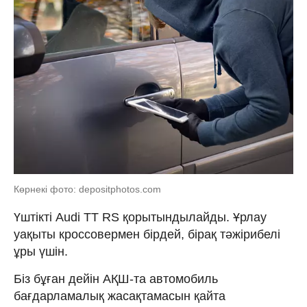
Көрнекі фото: depositphotos.com
Үштікті Audi TT RS қорытындылайды. Ұрлау
уақыты кроссовермен бірдей, бірақ тәжірибелі
ұры үшін.
Біз бұған дейін АҚШ-та автомобиль
бағдарламалық жасақтамасын қайта