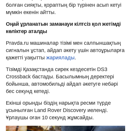
болған сияқты, қораптың бір түрінен асып кетуі
мүмкін екенін айтты.
Оңай ұрланатын заманауи кілтсіз қол жетімді
көліктер аталды
Pravda.ru машиналар тізімі мен салпыншақтың
сигналын ұстап, айдап әкету үшін автоұрыларға
қажетті уақытты
жариялады
.
Тізімді Қазақстанда сирек кездесетін DS3
Crossback бастады. Басылымның деректері
бойынша, автомобильді айдап әкетуге небәрі
бес секунд кетеді.
Екінші орынды біздің нарықта ресми түрде
ұсынылған Land Rover Discovery иеленді.
Ұрлаушы оған 10 секунд жұмсайды.