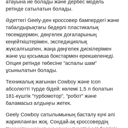
атауына ие болады және дербес модель
ретінде сатылатын болады.
Әдеттегі Geely-ден кроссовер бампердегі және
табалдырықтағы бедерлі пластикалық
төсемдермен, дөңгелек доғаларының
кеңейткіштерімен, экспедициялық
жүксалғышпен, жаңа дөңгелек дискілерімен
және үш қосымша бокстармен ерекшеленеді.
Опция ретінде төбесіне "аспалы шам"
ұсынылатын болады.
Техникалық жағынан Cowboy және Icon
абсолютті түрде бідей: көлемі 1,5 л болатын
181-күштік "турбомотор", "робот" және
баламасыз алдыңғы жетек.
Geely Cowboy сатылымының басталу күні әлі
жарияланған жоқ. Сондай-ақ кроссовердің