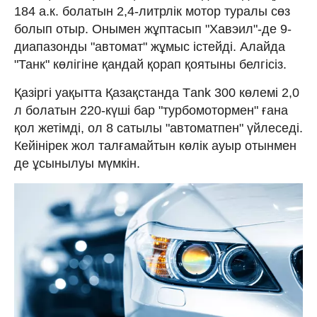
184 а.к. болатын 2,4-литрлік мотор туралы сөз
болып отыр. Онымен жұптасып "Хавэил"-де 9-
диапазонды "автомат" жұмыс істейді. Алайда
"Танк" көлігіне қандай қорап қоятыны белгісіз.
Қазіргі уақытта Қазақстанда Тank 300 көлемі 2,0
л болатын 220-күші бар "турбомотормен" ғана
қол жетімді, ол 8 сатылы "автоматпен" үйлеседі.
Кейінірек жол талғамайтын көлік ауыр отынмен
де ұсынылуы мүмкін.