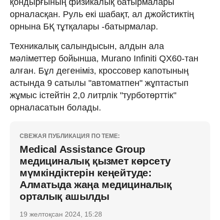
қондырғының физикалық батырмалары
орналасқан. Руль екі шабақт, ал джойстиктің
орнына БҚ тұтқалары -батырмалар.
Техникалық салындысын, алдын ала
мәліметтер бойынша, Murano Infiniti QX60-тан
алған. Бұл дегеніміз, кроссовер капотының
астында 9 сатылы "автоматпен" жұптастып
жұмыс істейтін 2,0 литрлік "турботөрттік"
орналасатын болады.
СВЕЖАЯ ПУБЛИКАЦИЯ ПО ТЕМЕ:
Medical Assistance Group
медициналық қызмет көрсету
мүмкіндіктерін кеңейтуде:
Алматыда жаңа медициналық
орталық ашылды
19 желтоқсан 2024, 15:28