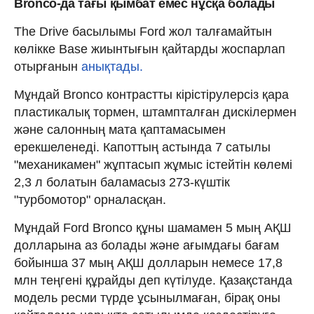
Bronco-да тағы қымбат емес нұсқа болады
The Drive басылымы Ford жол талғамайтын
көлікке Base жиынтығын қайтарды жоспарлап
отырғанын
анықтады.
Мұндай Bronco контрастты кірістірулерсіз қара
пластикалық тормен, штампталған дискілермен
және салонның мата қаптамасымен
ерекшеленеді. Капоттың астында 7 сатылы
"механикамен" жұптасып жұмыс істейтін көлемі
2,3 л болатын баламасыз 273-күштік
"турбомотор" орналасқан.
Мұндай Ford Bronco құны шамамен 5 мың АҚШ
долларына аз болады және ағымдағы бағам
бойынша 37 мың АҚШ долларын немесе 17,8
млн теңгені құрайды деп күтілуде. Қазақстанда
модель ресми түрде ұсынылмаған, бірақ оны