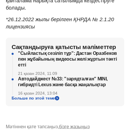
қайталама нарықта сатылымда кездестіруге
болады.
*26.12.2022 жылы берілген ҚНРДА № 2.1.20
лицензиясы
Сақтандыруға қатысты мәліметтер
"Сыйластық сезіліп тұр": Дастан Оразбеков
пен жұбайының видеосы желі жұртын тәнті
етті
21 қазан 2024, 11:09
Автодайджест №33: "зарядталған" MINI,
гибридті Lexus және басқа жаңалықтар
16 қазан 2024, 13:04
Больше по этой теме
Мәтіннен қате тапсаңыз,
бізге жазыңыз