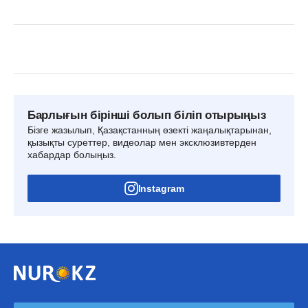
Барлығын бірінші болып біліп отырыңыз
Бізге жазылып, Қазақстанның өзекті жаңалықтарынан,
қызықты суреттер, видеолар мен эксклюзивтерден
хабардар болыңыз.
Instagram