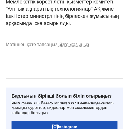
Мемлекеттік көрсетілетін қызметтер комитеті,
"Ұлттық ақпараттық технологиялар" АҚ және
Ішкі Істер министрлігінің бірлескен жұмысының
арқасында іске асырылды.
Мәтіннен қате тапсаңыз,
бізге жазыңыз
Барлығын бірінші болып біліп отырыңыз
Бізге жазылып, Қазақстанның өзекті жаңалықтарынан,
қызықты суреттер, видеолар мен эксклюзивтерден
хабардар болыңыз.
Instagram