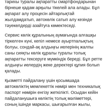
тарихы туралы ақпаратты смартфондарынан
бірнеше қадам арқылы тікелей ала алады. Бұл
ақпарат алу процесін айтарлықтай
жылдамдатып, автокөлік сатып алу кезінде
тәуекелдерді азайтуға көмектеседі.
Сервис көлік құралының аумағында алғашқы
тіркелген күні, кепіл немесе ауыртпалықтың
болуы, сондай-ақ алдыңғы иелерінің жалпы
саны сияқты көлік құралы туралы толық
ақпаратты тексеруге мүмкіндік береді. Бұл ретте
алдыңғы иелердің жеке деректері құпия болып
қалады.
Қызметті пайдалану үшін қосымшада
автокөліктің мемлекеттік нөмірі мен техникалық
паспорт нөмірін енгізу жеткілікті. Осыдан кейін
пайдаланушыға көліктің толық мәліметтері,
соның ішінде маркасы, шығарылған жылы,