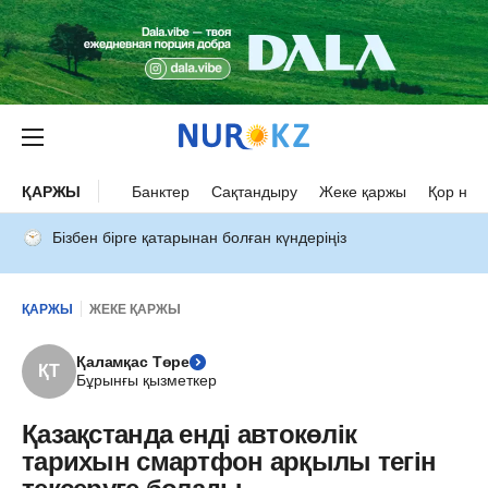
ҚАРЖЫ
Банктер
Сақтандыру
Жеке қаржы
Қор нар
Бізбен бірге қатарынан болған күндеріңіз
ҚАРЖЫ
ЖЕКЕ ҚАРЖЫ
Қаламқас Төре
ҚТ
Бұрынғы қызметкер
Қазақстанда енді автокөлік
тарихын смартфон арқылы тегін