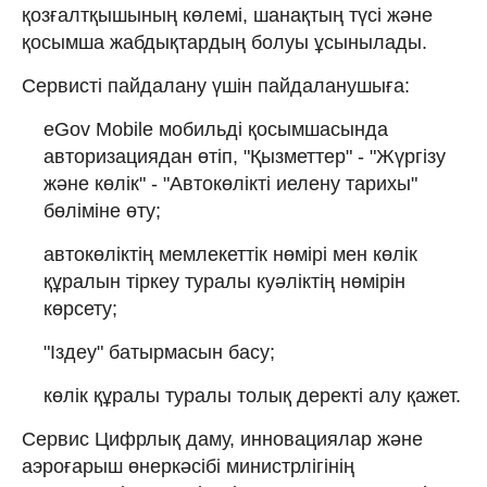
қозғалтқышының көлемі, шанақтың түсі және
қосымша жабдықтардың болуы ұсынылады.
Сервисті пайдалану үшін пайдаланушыға:
eGov Mobile мобильді қосымшасында
авторизациядан өтіп, "Қызметтер" - "Жүргізу
және көлік" - "Автокөлікті иелену тарихы"
бөліміне өту;
автокөліктің мемлекеттік нөмірі мен көлік
құралын тіркеу туралы куәліктің нөмірін
көрсету;
"Іздеу" батырмасын басу;
көлік құралы туралы толық деректі алу қажет.
Сервис Цифрлық даму, инновациялар және
аэроғарыш өнеркәсібі министрлігінің