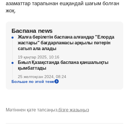
азаматтар тарапынан ешқандай шағым болған
жоқ.
Баспана news
Жалға берілетін баспана алғандар "Елорда
жастары" бағдарламасы арқылы пәтерін
сатып ала алады
19 қаңтар 2025, 10:16
Биыл Қазақстанда баспана қаншалықты
қымбаттады
25 желтоқсан 2024, 08:24
Больше по этой теме
Мәтіннен қате тапсаңыз,
бізге жазыңыз