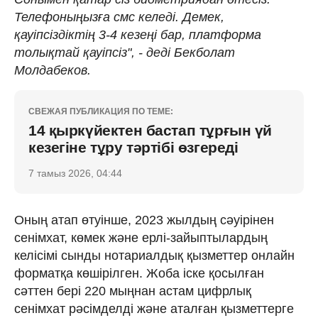
Телефоныңызға смс келеді. Демек,
қауіпсіздіктің 3-4 кезеңі бар, платформа
толықтай қауіпсіз", - деді Бекболат
Молдабеков.
СВЕЖАЯ ПУБЛИКАЦИЯ ПО ТЕМЕ:
14 қыркүйектен бастап тұрғын үй
кезегіне тұру тәртібі өзгереді
7 тамыз 2026, 04:44
Оның атап өтуінше, 2023 жылдың сәуірінен
сенімхат, көмек және ерлі-зайыптылардың
келісімі сынды нотариалдық қызметтер онлайн
форматқа көшірілген. Жоба іске қосылған
сәттен бері 220 мыңнан астам цифрлық
сенімхат рәсімделді және аталған қызметтерге