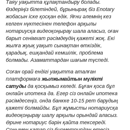
Таяу уақытта құлақтандыру болады.
Өздеріңіз білетіндей, бұрынырақ біз Enotary
жобасын іске қосқан едік. Яғни әлемнің кез
келген нүктесінен телефон арқылы
нотариусқа видеоқоңырау шала аласыз, оған
барып сенімхат рәсімдеудің қажеті жоқ. Екі
жылға жуық уақыт сынақтан өткіздік,
қарадық, ешқандай кемшілік, проблема
болмады. Азаматтардан шағым түспеді.
Соған орай ендігі уақытта аталған
платформаға
жылжымайтын мүлікті
сатуды
да қосқымыз келеді. Бұған қоса бұл
онлайн ипотека да. Егер сіз онлайн ипотека
рәсімдесеңіз, онда банкке 10-15 рет барудың
қажеті болмайды. Бұл жұмысты нотариусқа
видеоқоңырау шалу арқылы орындай аласыз.
Әрине нотариус бәрін қайта тексереді.
Сонымен қатар сіз биометриядан өтесіз.