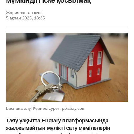
мүмкіндігі іске қосылмақ
Жарияланған күні:
5 ақпан 2025, 18:35
Баспана алу. Көрнекі сурет: pixabay.com
Таяу уақытта Enotary платформасында
жылжымайтын мүлікті сату мәмілелерін