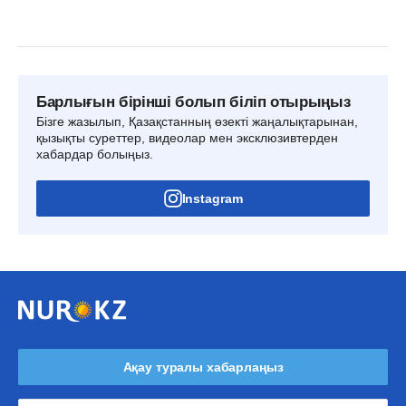
Барлығын бірінші болып біліп отырыңыз
Бізге жазылып, Қазақстанның өзекті жаңалықтарынан,
қызықты суреттер, видеолар мен эксклюзивтерден
хабардар болыңыз.
Instagram
Ақау туралы хабарлаңыз