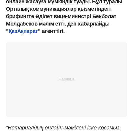
онлайн жасауға мүмкіндік туады. Бұл туралы
Орталық коммуникациялар қызметіндегі
брифингте Әділет вице-министрі Бекболат
Молдабеков мәлім етті, деп хабарлайды
"
ҚазАқпарат
" агенттігі.
"Нотариалдық онлайн-мәмілені іске қосамыз.