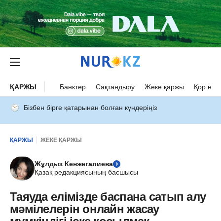
ҚАРЖЫ
Банктер
Сақтандыру
Жеке қаржы
Қор нар
Бізбен бірге қатарынан болған күндеріңіз
ҚАРЖЫ
ЖЕКЕ ҚАРЖЫ
Жұлдыз Кенжегалиева
Қазақ редакциясының басшысы
Таяуда елімізде баспана сатып алу
мәмілелерін онлайн жасау