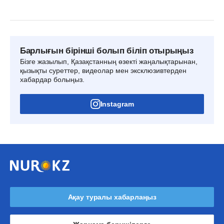
Барлығын бірінші болып біліп отырыңыз
Бізге жазылып, Қазақстанның өзекті жаңалықтарынан,
қызықты суреттер, видеолар мен эксклюзивтерден
хабардар болыңыз.
Instagram
Ақау туралы хабарлаңыз