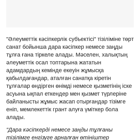
"Әлеуметтік кәсіпкерлік субъектісі" тізіліміне төрт
санат бойынша дара кәсіпкер немесе заңды
тұлға ғана тіркеле алады. Мәселен, халықтың
әлеуметтік осал топтарына жататын
адамдардың кемінде екеуін жұмысқа
қабылдағандар, аталған санатқа кіретін
тұлғалар өндірген өнімді немесе қызметінің іске
асуына ықпал еткендер мен қызмет түрлеріне
байланысты жұмыс жасап отырғандар тізімге
еніп, мемлекеттік грант алуға үміткер бола
алады.
"Дара кәсіпкерді немесе заңды тұлғаны
тізілімге енгізуге арналған өтініштер