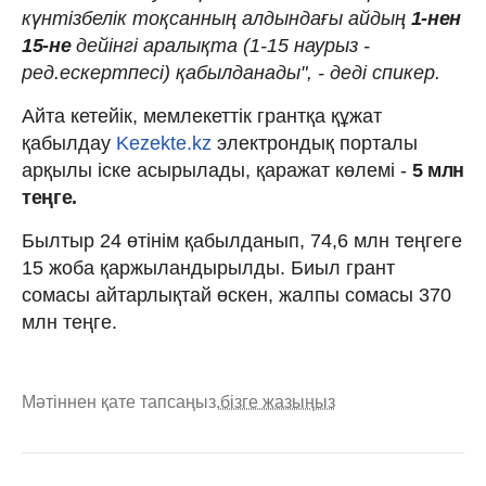
күнтізбелік тоқсанның алдындағы айдың
1-нен
15-не
дейінгі аралықта (1-15 наурыз -
ред.ескертпесі) қабылданады", - деді спикер.
Айта кетейік, мемлекеттік грантқа құжат
қабылдау
Kezekte.kz
электрондық порталы
арқылы іске асырылады, қаражат көлемі -
5 млн
теңге.
Былтыр 24 өтінім қабылданып, 74,6 млн теңгеге
15 жоба қаржыландырылды. Биыл грант
сомасы айтарлықтай өскен, жалпы сомасы 370
млн теңге.
Мәтіннен қате тапсаңыз,
бізге жазыңыз