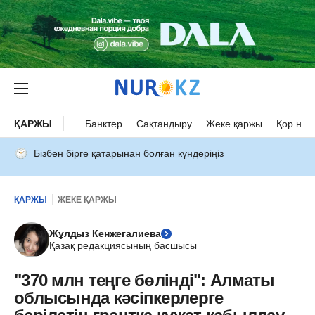
ҚАРЖЫ
Банктер
Сақтандыру
Жеке қаржы
Қор нар
Бізбен бірге қатарынан болған күндеріңіз
ҚАРЖЫ
ЖЕКЕ ҚАРЖЫ
Жұлдыз Кенжегалиева
Қазақ редакциясының басшысы
"370 млн теңге бөлінді": Алматы
облысында кәсіпкерлерге