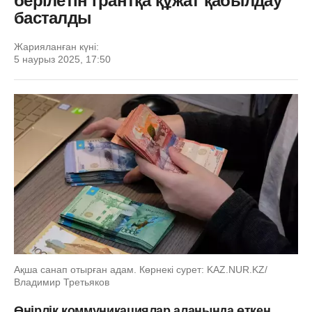
берілетін грантқа құжат қабылдау
басталды
Жарияланған күні:
5 наурыз 2025, 17:50
Ақша санап отырған адам. Көрнекі сурет: KAZ.NUR.KZ/
Владимир Третьяков
Өңірлік коммуникациялар алаңында өткен