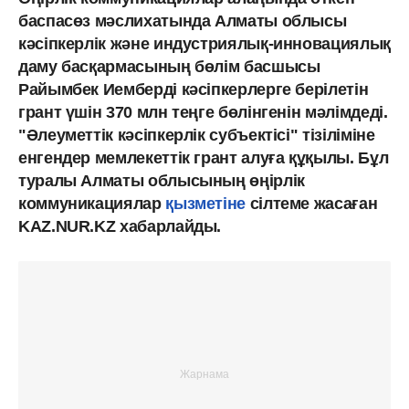
баспасөз мәслихатында Алматы облысы
кәсіпкерлік және индустриялық-инновациялық
даму басқармасының бөлім басшысы
Райымбек Иемберді кәсіпкерлерге берілетін
грант үшін 370 млн теңге бөлінгенін мәлімдеді.
"Әлеуметтік кәсіпкерлік субъектісі" тізіліміне
енгендер мемлекеттік грант алуға құқылы. Бұл
туралы Алматы облысының өңірлік
коммуникациялар
қызметіне
сілтеме жасаған
KAZ.NUR.KZ хабарлайды.