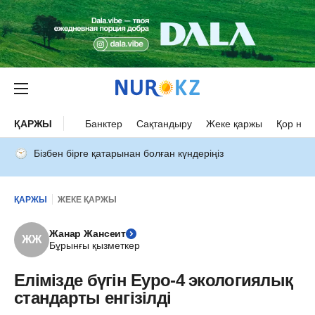
ҚАРЖЫ
Банктер
Сақтандыру
Жеке қаржы
Қор нар
Бізбен бірге қатарынан болған күндеріңіз
ҚАРЖЫ
ЖЕКЕ ҚАРЖЫ
Жанар Жансеит
ЖЖ
Бұрынғы қызметкер
Елімізде бүгін Еуро-4 экологиялық
стандарты енгізілді