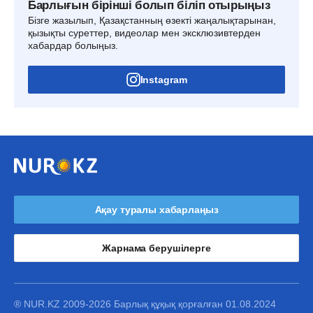
Барлығын бірінші болып біліп отырыңыз
Бізге жазылып, Қазақстанның өзекті жаңалықтарынан,
қызықты суреттер, видеолар мен эксклюзивтерден
хабардар болыңыз.
Instagram
Ақау туралы хабарлаңыз
Жарнама берушілерге
® NUR.KZ 2009-2026 Барлық құқық қорғалған 01.08.2024