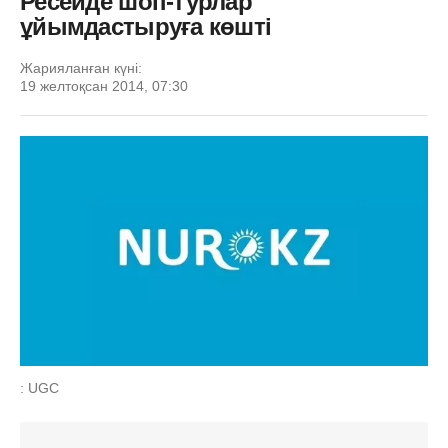
Ресейде шоп-турлар
ұйымдастыруға көшті
Жарияланған күні:
19 желтоқсан 2014, 07:30
: UGC