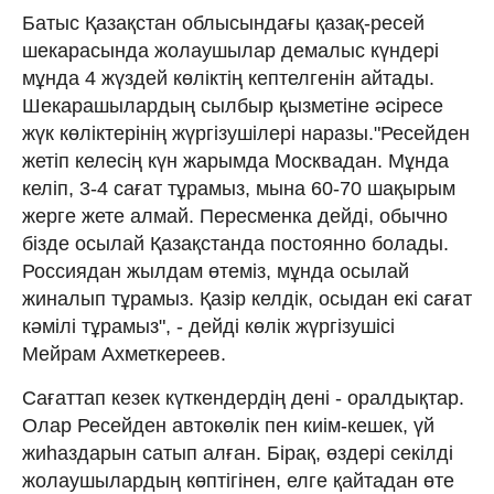
Батыс Қазақстан облысындағы қазақ-ресей
шекарасында жолаушылар демалыс күндері
мұнда 4 жүздей көліктің кептелгенін айтады.
Шекарашылардың сылбыр қызметіне әсіресе
жүк көліктерінің жүргізушілері наразы."Ресейден
жетіп келесің күн жарымда Москвадан. Мұнда
келіп, 3-4 сағат тұрамыз, мына 60-70 шақырым
жерге жете алмай. Пересменка дейді, обычно
бізде осылай Қазақстанда постоянно болады.
Россиядан жылдам өтеміз, мұнда осылай
жиналып тұрамыз. Қазір келдік, осыдан екі сағат
кәмілі тұрамыз", - дейді көлік жүргізушісі
Мейрам Ахметкереев.
Сағаттап кезек күткендердің дені - оралдықтар.
Олар Ресейден автокөлік пен киім-кешек, үй
жиһаздарын сатып алған. Бірақ, өздері секілді
жолаушылардың көптігінен, елге қайтадан өте