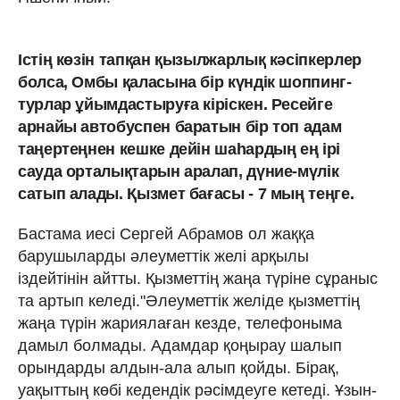
Істің көзін тапқан қызылжарлық кәсіпкерлер
болса, Омбы қаласына бір күндік шоппинг-
турлар ұйымдастыруға кіріскен. Ресейге
арнайы автобуспен баратын бір топ адам
таңертеңнен кешке дейін шаһардың ең ірі
сауда орталықтарын аралап, дүние-мүлік
сатып алады. Қызмет бағасы - 7 мың теңге.
Бастама иесі Сергей Абрамов ол жаққа
барушыларды әлеуметтік желі арқылы
іздейтінін айтты. Қызметтің жаңа түріне сұраныс
та артып келеді."Әлеуметтік желіде қызметтің
жаңа түрін жариялаған кезде, телефоныма
дамыл болмады. Адамдар қоңырау шалып
орындарды алдын-ала алып қойды. Бірақ,
уақыттың көбі кедендік рәсімдеуге кетеді. Ұзын-