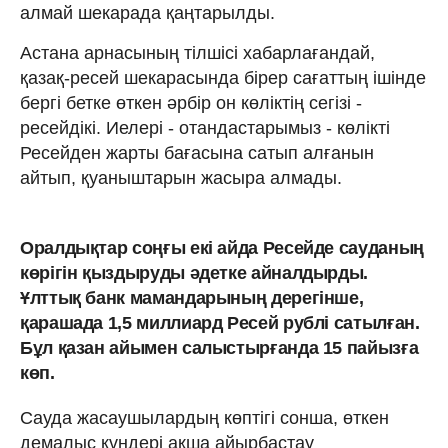
алмай шекарада қаңтарылды.
Астана арнасының тілшісі хабарлағандай,
қазақ-ресей шекарасында бірер сағаттың ішінде
бергі бетке өткен әрбір он көліктің сегізі -
ресейдікі. Иелері - отандастарымыз - көлікті
Ресейден жарты бағасына сатып алғанын
айтып, қуаныштарын жасыра алмады.
Оралдықтар соңғы екі айда Ресейде сауданың
көрігін қыздыруды әдетке айналдырды.
Ұлттық банк мамандарының дерегінше,
қарашада 1,5 миллиард Ресей рублі сатылған.
Бұл қазан айымен салыстырғанда 15 пайызға
көп.
Сауда жасаушылардың көптігі сонша, өткен
демалыс күндері ақша айырбастау