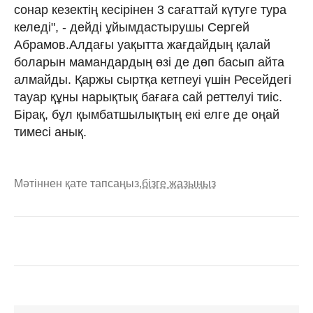
сонар кезектің кесірінен 3 сағаттай күтуге тура
келеді", - дейді ұйымдастырушы Сергей
Абрамов.Алдағы уақытта жағдайдың қалай
боларын мамандардың өзі де дөп басып айта
алмайды. Қаржы сыртқа кетпеуі үшін Ресейдегі
тауар құны нарықтық бағаға сай реттелуі тиіс.
Бірақ, бұл қымбатшылықтың екі елге де оңай
тимесі анық.
Мәтіннен қате тапсаңыз,
бізге жазыңыз