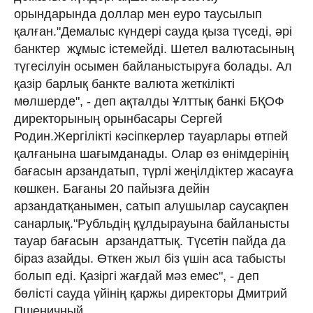
орындарында доллар мен еуро таусылып
қалған."Демалыс күндері сауда қыза түседі, әрі
банктер жұмыс істемейді. Шетел валютасының
түгесілуін осымен байланыстыруға болады. Ал
қазір барлық банкте валюта жеткілікті
мөлшерде", - деп ақталды Ұлттық банкі БҚОФ
директорының орынбасары Сергей
Родин.Жергілікті кәсіпкерлер тауарлары өтпей
қалғанына шағымданады. Олар өз өнімдерінің
бағасын арзандатып, түрлі жеңілдіктер жасауға
көшкен. Бағаны 20 пайызға дейін
арзандатқанымен, сатып алушылар саусақпен
санарлық."Рубльдің құлдырауына байланысты
тауар бағасын арзандаттық. Түсетін пайда да
біраз азайды. Өткен жыл біз үшін аса табысты
болып еді. Қазіргі жағдай мәз емес", - деп
бөлісті сауда үйінің қаржы директоры Дмитрий
Пшеничный.