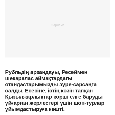
Рубльдің арзандауы, Ресеймен
шекаралас аймақтардағы
отандастарымызды әуре-сарсаңға
салды. Есесіне, істің көзін тапқан
Қызылжарлықтар көрші елге баруды
ұйғарған жерлестері үшін шоп-турлар
ұйымдастыруға көшті.