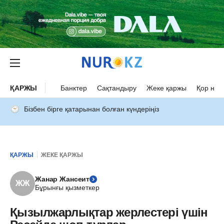
ҚАРЖЫ
Банктер
Сақтандыру
Жеке қаржы
Қор нар
Бізбен бірге қатарынан болған күндеріңіз
ҚАРЖЫ
ЖЕКЕ ҚАРЖЫ
Жанар Жансеит
ЖЖ
Бұрынғы қызметкер
Қызылжарлықтар жерлестері үшін