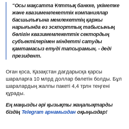
"Осы мақсатта Ұлттық банкке, үкіметке
және квазимемлекеттік компаниялар
басшылығына мемлекеттің қаржы
нарығында өз эскпорттық табысының
бөлігін квазимемлекеттік сектордың
субъектілерімен міндетті сатуды
қамтамасыз етуді тапсырамын, - деді
президент.
Оған қоса, Қазақстан дағдарысқа қарсы
шараларға 10 млрд доллар бөлетін болды. Бұл
шаралардың жалпы пакеті 4,4 трлн теңгені
құрады.
Ең маңызды әрі қызықты жаңалықтарды
біздің
Telegram арнамыздан
оқыңыздар!