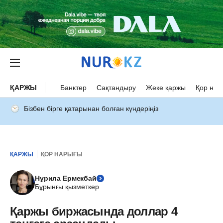
ҚАРЖЫ
Банктер
Сақтандыру
Жеке қаржы
Қор нар
Бізбен бірге қатарынан болған күндеріңіз
ҚАРЖЫ
ҚОР НАРЫҒЫ
Нұрила Ермекбай
Бұрынғы қызметкер
Қаржы биржасында доллар 4