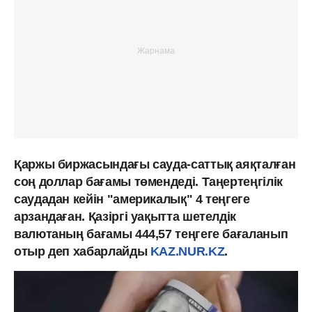
Қаржы биржасындағы сауда-саттық аяқталған
соң доллар бағамы төмендеді. Таңертеңгілік
саудадан кейін "америкалық" 4 теңгеге
арзандаған. Қазіргі уақытта шетелдік
валютаның бағамы 444,57 теңгеге бағаланып
отыр деп хабарлайды
KAZ.NUR.KZ
.