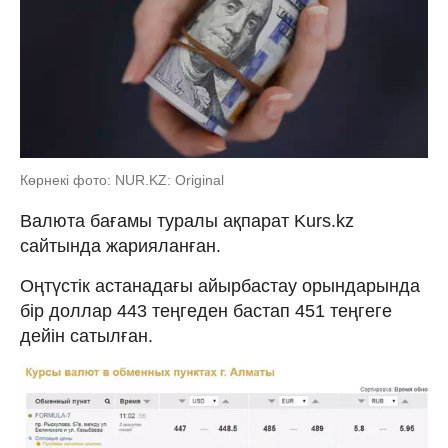
Көрнекі фото: NUR.KZ: Original
Валюта бағамы туралы ақпарат Kurs.kz
сайтында жарияланған.
Оңтүстік астанадағы айырбастау орындарында
бір доллар 443 теңгеден бастап 451 теңгеге
дейін сатылған.