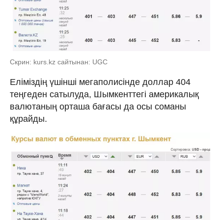
Скрин: kurs.kz сайтынан: UGC
Еліміздің үшінші мегаполисінде доллар 404
теңгеден сатылуда, Шымкенттегі америкалық
валютаның орташа бағасы да осы соманы
құрайды.