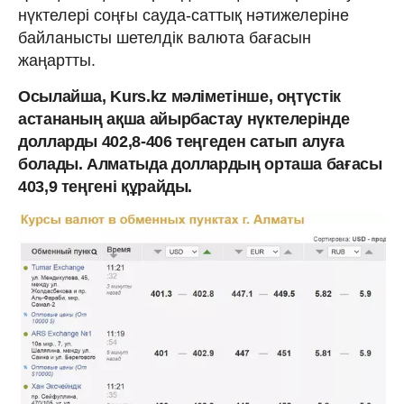
нүктелері соңғы сауда-саттық нәтижелеріне
байланысты шетелдік валюта бағасын
жаңартты.
Осылайша, Kurs.kz мәліметінше, оңтүстік
астананың ақша айырбастау нүктелерінде
долларды 402,8-406 теңгеден сатып алуға
болады. Алматыда доллардың орташа бағасы
403,9 теңгені құрайды.