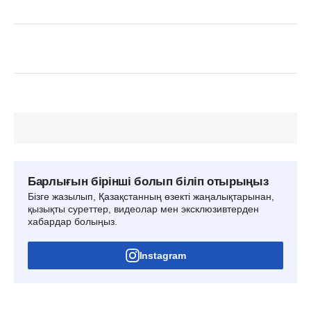
Барлығын бірінші болып біліп отырыңыз
Бізге жазылып, Қазақстанның өзекті жаңалықтарынан,
қызықты суреттер, видеолар мен эксклюзивтерден
хабардар болыңыз.
Instagram