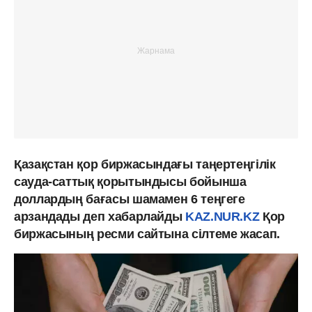
Қазақстан қор биржасындағы таңертеңгілік
сауда-саттық қорытындысы бойынша
доллардың бағасы шамамен 6 теңгеге
арзандады деп хабарлайды
KAZ.NUR.KZ
Қор
биржасының ресми сайтына сілтеме жасап.