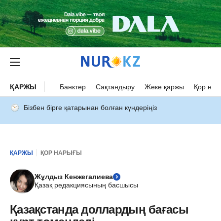
ҚАРЖЫ
Банктер
Сақтандыру
Жеке қаржы
Қор нар
Бізбен бірге қатарынан болған күндеріңіз
ҚАРЖЫ
ҚОР НАРЫҒЫ
Жұлдыз Кенжегалиева
Қазақ редакциясының басшысы
Қазақстанда доллардың бағасы