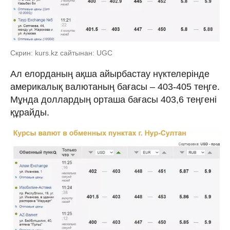
Скрин: kurs.kz сайтынан: UGC
Ал елорданың ақша айырбастау нүктелерінде
америкалық валютаның бағасы – 403-405 теңге.
Мұнда доллардың орташа бағасы 403,6 теңгені
құрайды.