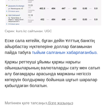
Скрин: kurs.kz сайтынан: UGC
Еске сала кетейік, бұған дейін Ұлттық банктің
айырбастау нүктелеріне доллар бағамынан
пайда табуға
тыйым салғанын хабарлағанбыз.
Қаржы реттеуші ұйымы қаржы нарығы
ойыншыларының валюталарды сату мен сатып
алу бағамдары арасында маржаны негіссіз
көтеруін болдырмау бойынша шұғыл шаралар
қабылдаған болатын.
Мәтіннен қате тапсаңыз,
бізге жазыңыз