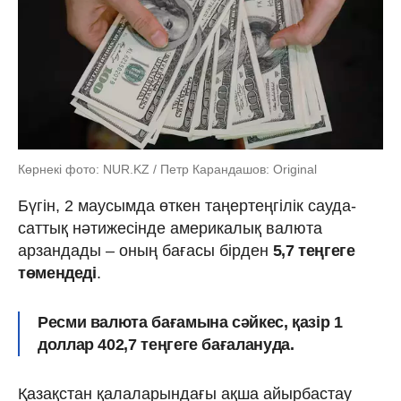
Көрнекі фото: NUR.KZ / Петр Карандашов: Original
Бүгін, 2 маусымда өткен таңертеңгілік сауда-
саттық нәтижесінде америкалық валюта
арзандады – оның бағасы бірден
5,7 теңгеге
төмендеді
.
Ресми валюта бағамына сәйкес, қазір 1
доллар 402,7 теңгеге бағалануда.
Қазақстан қалаларындағы ақша айырбастау