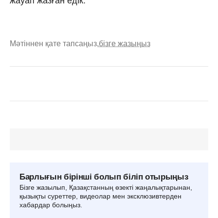
жауап жазған едік.
Мәтіннен қате тапсаңыз,
бізге жазыңыз
Барлығын бірінші болып біліп отырыңыз
Бізге жазылып, Қазақстанның өзекті жаңалықтарынан,
қызықты суреттер, видеолар мен эксклюзивтерден
хабардар болыңыз.