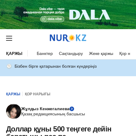
ҚАРЖЫ
Банктер
Сақтандыру
Жеке қаржы
Қор нар
Бізбен бірге қатарынан болған күндеріңіз
ҚАРЖЫ
ҚОР НАРЫҒЫ
Жұлдыз Кенжегалиева
Қазақ редакциясының басшысы
Доллар құны 500 теңгеге дейін