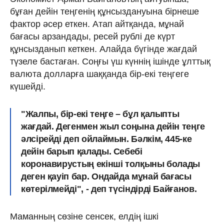
бұған дейін теңгенің құнсыздануына бірнеше
фактор әсер еткен. Атап айтқанда, мұнай
бағасы арзандады, ресей рублі де күрт
құнсызданып кеткен. Алайда бүгінде жағдай
түзеле бастаған. Соңғы үш күннің ішінде ұлттық
валюта долларға шаққанда бір-екі теңгеге
күшейді.
"Жалпы, бір-екі теңге – бұл қалыпты
жағдай. Дегенмен жыл соңына дейін теңге
әлсірейді деп ойлаймын.
Бәлкім, 445-ке
дейін барып қалады
. Себебі
коронавирустың екінші толқыны болады
деген қауіп бар. Ондайда мұнай бағасы
көтерілмейді", - деп түсіндірді Байғанов.
Маманның сөзіне сенсек, елдің ішкі