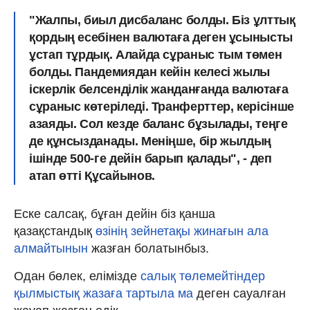
"Жалпы, биыл дисбаланс болды. Біз ұлттық
қордың есебінен валютаға деген ұсынысты
ұстап тұрдық. Алайда сұраныс тым төмен
болды. Пандемиядан кейін келесі жылы
іскерлік белсенділік жанданғанда валютаға
сұраныс көтеріледі. Транферттер, керісінше
азаяды. Сол кезде баланс бұзылады, теңге
де құнсызданады.
Меніңше, бір жылдың
ішінде 500-ге дейін барып қалады
", - деп
атап өтті Құсайынов.
Еске салсақ, бұған дейін біз қанша
қазақстандық
өзінің зейнетақы жинағын ала
алмайтынын
жазған болатынбыз.
Одан бөлек, елімізде
салық төлемейтіндер
қылмыстық жазаға тартыла ма
деген сауалған