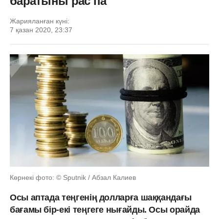
баратыны рас па
Жарияланған күні:
7 қазан 2020, 23:37
Көрнекі фото: © Sputnik / Абзал Калиев
Осы аптада теңгенің долларға шаққандағы
бағамы бір-екі теңгеге нығайды. Осы орайда