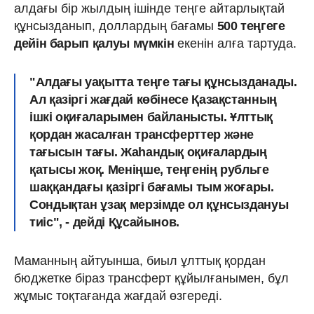
алдағы бір жылдың ішінде теңге айтарлықтай
құнсызданып, доллардың бағамы
500 теңгеге
дейін барып қалуы мүмкін
екенін алға тартуда.
"Алдағы уақытта теңге тағы құнсызданады.
Ал қазіргі жағдай көбінесе Қазақстанның
ішкі оқиғаларымен байланысты. Ұлттық
қордан жасалған трансферттер және
тағысын тағы. Жаһандық оқиғалардың
қатысы жоқ. Меніңше, теңгенің рубльге
шаққандағы қазіргі бағамы тым жоғары.
С
ондықтан ұзақ мерзімде ол құнсыздануы
тиіс
", - дейді Құсайынов.
Маманның айтуынша, биыл ұлттық қордан
бюджетке біраз трансферт құйылғанымен, бұл
жұмыс тоқтағанда жағдай өзгереді.