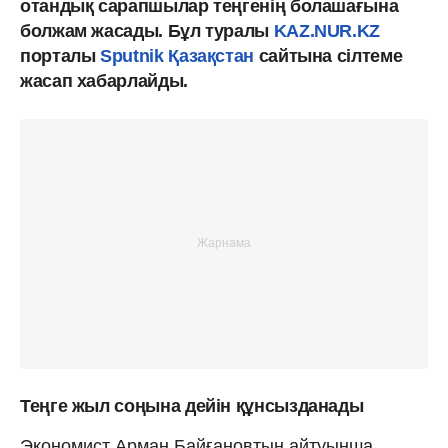
отандық сарапшылар теңгенің болашағына
болжам жасады. Бұл туралы
KAZ.NUR.KZ
порталы
Sputnik Қазақстан
сайтына сілтеме
жасап хабарлайды.
Теңге жыл соңына дейін құнсызданады
Экономист Арман Байғановтың айтуынша,