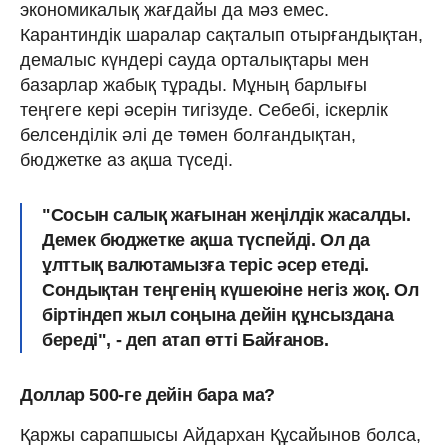
экономикалық жағдайы да мәз емес.
Карантиндік шаралар сақталып отырғандықтан,
демалыс күндері сауда орталықтары мен
базарлар жабық тұрады. Мұның барлығы
теңгеге кері әсерін тигізуде. Себебі, іскерлік
белсенділік әлі де төмен болғандықтан,
бюджетке аз ақша түседі.
"Сосын салық жағынан жеңілдік жасалды.
Демек бюджетке ақша түспейді. Ол да
ұлттық валютамызға теріс әсер етеді.
Сондықтан
теңгенің күшеюіне негіз жоқ.
Ол
біртіндеп жыл соңына дейін құнсыздана
береді", - деп атап өтті Байғанов.
Доллар 500-ге дейін бара ма?
Қаржы сарапшысы Айдархан Құсайынов болса,