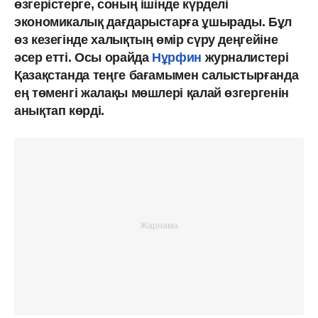
өзгерістерге, соның ішінде күрделі
экономикалық дағдарыстарға ұшырады. Бұл
өз кезегінде халықтың өмір сүру деңгейіне
әсер етті. Осы орайда
Нұрфин
журналистері
Қазақстанда теңге бағамымен салыстырғанда
ең төменгі жалақы мөшлері қалай өзгергенін
анықтап көрді.