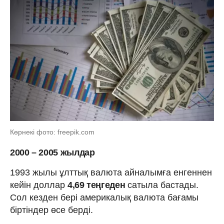
Көрнекі фото: freepik.com
2000 – 2005 жылдар
1993 жылы ұлттық валюта айналымға енгеннен
кейін доллар
4,69 теңгеден
сатыла бастады.
Сол кезден бері америкалық валюта бағамы
біртіндер өсе берді.