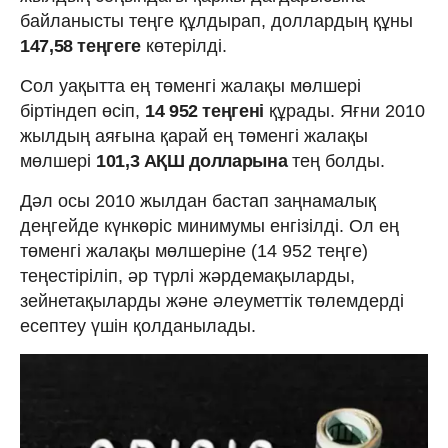
байланысты теңге құлдырап, доллардың құны
147,58 теңгеге
көтерілді.
Сол уақытта ең төменгі жалақы мөлшері
біртіндеп өсіп,
14 952 теңгені
құрады. Яғни 2010
жылдың аяғына қарай ең төменгі жалақы
мөлшері
101,3 АҚШ долларына
тең болды.
Дәл осы 2010 жылдан бастап заңнамалық
деңгейде күнкөріс минимумы енгізілді. Ол ең
төменгі жалақы мөлшеріне (14 952 теңге)
теңестіріліп, әр түрлі жәрдемақыларды,
зейнетақыларды және әлеуметтік төлемдерді
есептеу үшін қолданылады.