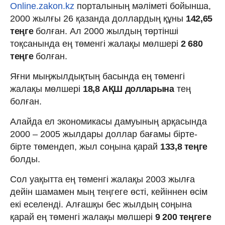
Online.zakon.kz
порталының мәліметі бойынша,
2000 жылғы 26 қазанда доллардың құны
142,65
теңге
болған. Ал 2000 жылдың төртінші
тоқсанында ең төменгі жалақы мөлшері
2 680
теңге
болған.
Яғни мыңжылдықтың басында ең төменгі
жалақы мөлшері
18,8 АҚШ долларына
тең
болған.
Алайда ел экономикасы дамуының арқасында
2000 – 2005 жылдары доллар бағамы бірте-
бірте төмендеп, жыл соңына қарай
133,8 теңге
болды.
Сол уақытта ең төменгі жалақы 2003 жылға
дейін шамамен мың теңгеге өсті, кейіннен өсім
екі еселенді. Алғашқы бес жылдың соңына
қарай ең төменгі жалақы мөлшері
9 200 теңгеге