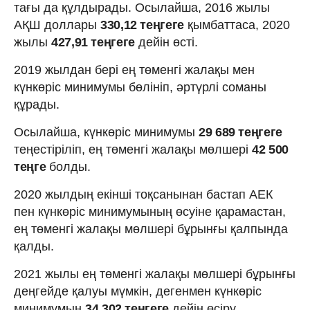
тағы да құлдырады. Осылайша, 2016 жылы
АҚШ доллары
330,12 теңгеге
қымбаттаса, 2020
жылы
427,91 теңгеге
дейін өсті.
2019 жылдан бері ең төменгі жалақы мен
күнкөріс минимумы бөлініп, әртүрлі соманы
құрады.
Осылайша, күнкөріс минимумы
29 689 теңгеге
теңестіріліп, ең төменгі жалақы мөлшері
42 500
теңге
болды.
2020 жылдың екінші тоқсанынан бастап АЕК
пен күнкөріс минимумының өсуіне қарамастан,
ең төменгі жалақы мөлшері бұрынғы қалпында
қалды.
2021 жылы ең төменгі жалақы мөлшері бұрынғы
деңгейде қалуы мүмкін, дегенмен күнкөріс
минимумын
34 302 теңгеге
дейін өсіру