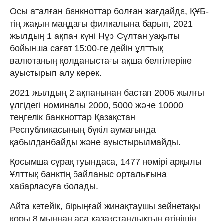
Осы аталған банкноттар болған жағдайда, ҚҰБ-
тің жақын маңдағы филиалына барып, 2021
жылдың 1 ақпан күні Нұр-Сұлтан уақыты
бойынша сағат 15:00-ге дейін ұлттық
валютаның қолданыстағы ақша белгілеріне
ауыстырып алу керек.
2021 жылдың 2 ақпанынан бастап 2006 жылғы
үлгідегі номиналы 2000, 5000 және 10000
теңгелік банкноттар Қазақстан
Республикасының бүкіл аумағында
қабылданбайды және ауыстырылмайды.
Қосымша сұрақ туындаса, 1477 нөмірі арқылы
Ұлттық банктің байланыс орталығына
хабарласуға болады.
Айта кетейік, бірыңғай жинақтаушы зейнетақы
қоры 8 мыңнан аса қазақстандықтың өтінішін