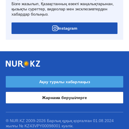
Бізге жазылып, Қазақстанның өзекті жаңалықтарынан,
қызықты суреттер, видеолар мен эксклюзивтерден
хабардар болыңыз.
Instagram
Ақау туралы хабарлаңыз
Жарнама берушілерге
® NUR.KZ 2009-2026 Барлық құқық қорғалған 01.08.2024
жылғы № KZ43VPY00098001 куәлік.