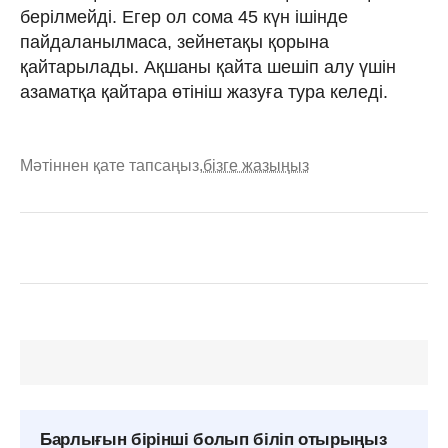
берілмейді. Егер ол сома 45 күн ішінде
пайдаланылмаса, зейнетақы қорына
қайтарылады. Ақшаны қайта шешіп алу үшін
азаматқа қайтара өтініш жазуға тура келеді.
Мәтіннен қате тапсаңыз,
бізге жазыңыз
Барлығын бірінші болып біліп отырыңыз