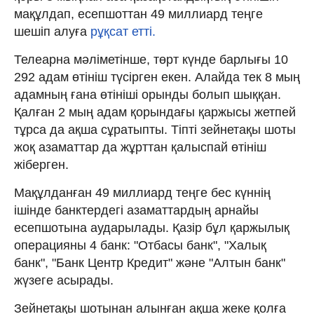
мақұлдап, есепшоттан 49 миллиард теңге
шешіп алуға
рұқсат етті.
Телеарна мәліметінше, төрт күнде барлығы 10
292 адам өтініш түсірген екен. Алайда тек 8 мың
адамның ғана өтініші орынды болып шыққан.
Қалған 2 мың адам қорындағы қаржысы жетпей
тұрса да ақша сұратыпты. Тіпті зейнетақы шоты
жоқ азаматтар да жұрттан қалыспай өтініш
жіберген.
Мақұлданған 49 миллиард теңге бес күннің
ішінде банктердегі азаматтардың арнайы
есепшотына аударылады. Қазір бұл қаржылық
операцияны 4 банк: "Отбасы банк", "Халық
банк", "Банк Центр Кредит" және "Алтын банк"
жүзеге асырады.
Зейнетақы шотынан алынған ақша жеке қолға