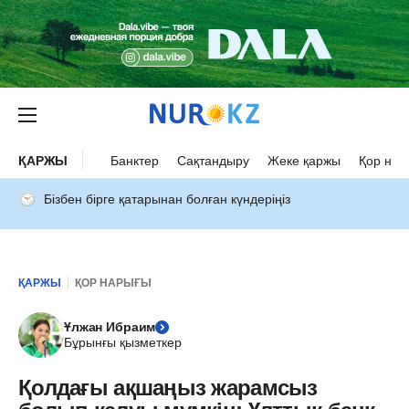
ҚАРЖЫ
Банктер
Сақтандыру
Жеке қаржы
Қор нар
Бізбен бірге қатарынан болған күндеріңіз
ҚАРЖЫ
ҚОР НАРЫҒЫ
Ұлжан Ибраим
Бұрынғы қызметкер
Қолдағы ақшаңыз жарамсыз