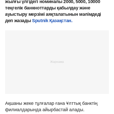
жылғы үлгідегі номиналы 2000, 5000, 10000
теңгелік банкноттарды қабылдау және
ауыстыру мерзімі аяқталатынын мәлімдеді
деп жазады
Sputnik Қазақстан.
Ақшаны жеке тұлғалар ғана Ұлттық банктің
филиалдарында айырбастай алады.